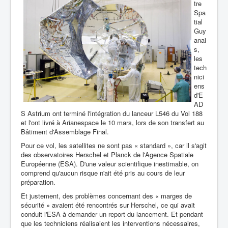
tre
Spa
tial
Guy
anai
s,
les
tech
nici
ens
d'E
AD
S Astrium ont terminé l'intégration du lanceur L546 du Vol 188
et l'ont livré à Arianespace le 10 mars, lors de son transfert au
Bâtiment d'Assemblage Final.
Pour ce vol, les satellites ne sont pas « standard », car il s'agit
des observatoires Herschel et Planck de l'Agence Spatiale
Européenne (ESA). D'une valeur scientifique inestimable, on
comprend qu'aucun risque n'ait été pris au cours de leur
préparation.
Et justement, des problèmes concernant des « marges de
sécurité » avaient été rencontrés sur Herschel, ce qui avait
conduit l'ESA à demander un report du lancement. Et pendant
que les techniciens réalisaient les interventions nécessaires,