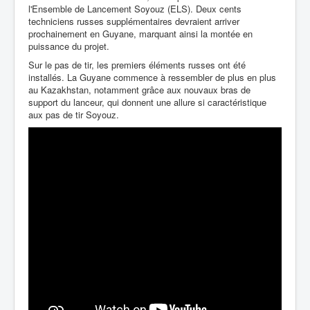
l'Ensemble de Lancement Soyouz (ELS). Deux cents
techniciens russes supplémentaires devraient arriver
prochainement en Guyane, marquant ainsi la montée en
puissance du projet.
Sur le pas de tir, les premiers éléments russes ont été
installés. La Guyane commence à ressembler de plus en plus
au Kazakhstan, notamment grâce aux nouvaux bras de
support du lanceur, qui donnent une allure si caractéristique
aux pas de tir Soyouz.