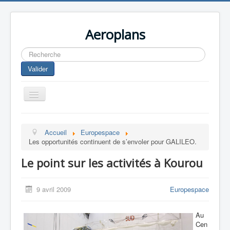
Aeroplans
Rechercher
Valider
Toggle
Navigation
Home
Accueil
Europespace
Aviation Commerciale
Les opportunités continuent de s’envoler pour GALILEO.
Aviation d'Affaire
Le point sur les activités à Kourou
Aviation Militaire
Europespace
9 avril 2009
Europespace
Drones
Au
Cen