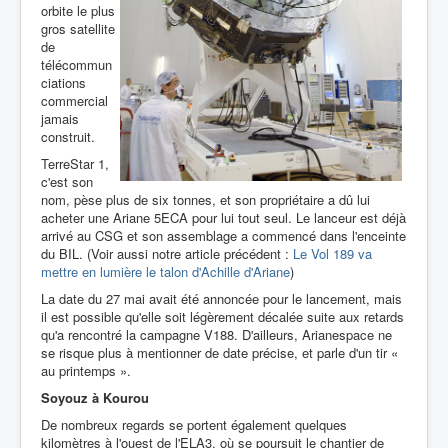
orbite le plus
gros satellite
de
télécommun
ciations
commercial
jamais
construit.
TerreStar 1,
c'est son
nom, pèse plus de six tonnes, et son propriétaire a dû lui
acheter une Ariane 5ECA pour lui tout seul. Le lanceur est déjà
arrivé au CSG et son assemblage a commencé dans l'enceinte
du BIL. (Voir aussi notre article précédent :
Le Vol 189 va
mettre en lumière le talon d'Achille d'Ariane
)
La date du 27 mai avait été annoncée pour le lancement, mais
il est possible qu'elle soit légèrement décalée suite aux retards
qu'a rencontré la campagne V188. D'ailleurs, Arianespace ne
se risque plus à mentionner de date précise, et parle d'un tir «
au printemps ».
Soyouz à Kourou
De nombreux regards se portent également quelques
kilomètres à l'ouest de l'ELA3, où se poursuit le chantier de