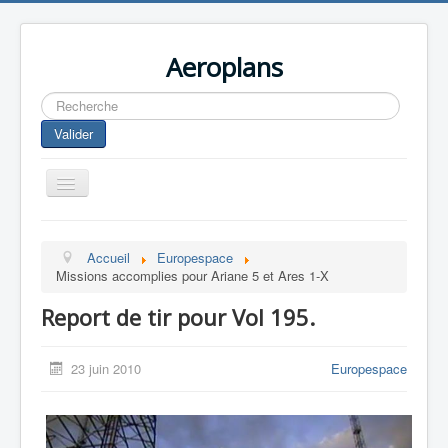
Aeroplans
Rechercher
Valider
Toggle
Navigation
Home
Accueil
Europespace
Aviation Commerciale
Missions accomplies pour Ariane 5 et Ares 1-X
Aviation d'Affaire
Report de tir pour Vol 195.
Aviation Militaire
Europespace
23 juin 2010
Europespace
Drones