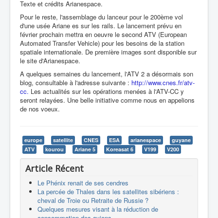
Texte et crédits Arianespace.
Pour le reste, l'assemblage du lanceur pour le 200ème vol
d'une usée Ariane es sur les rails. Le lancement prévu en
février prochain mettra en oeuvre le second ATV (European
Automated Transfer Vehicle) pour les besoins de la station
spatiale internationale. De première images sont disponible sur
le site d'Arianespace.
A quelques semaines du lancement, l'ATV 2 a désormais son
blog, consultable à l'adresse suivante :
http://www.cnes.fr/atv-
cc.
Les actualités sur les opérations menées à l'ATV-CC y
seront relayées. Une belle initiative comme nous en appelions
de nos voeux.
europe
satellite
CNES
ESA
arianespace
guyane
ATV
kourou
Ariane 5
Koreasat 6
V199
V200
Article Récent
Le Phénix renait de ses cendres
La percée de Thales dans les satellites sibériens :
cheval de Troie ou Retraite de Russie ?
Quelques mesures visant à la réduction de
consommation des avions