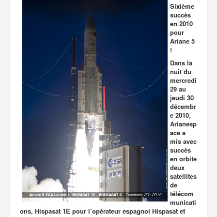
Sixième
succès
en 2010
pour
Ariane 5
!
Dans la
nuit du
mercredi
29 au
jeudi 30
décembr
e 2010,
Arianesp
ace a
mis avec
succès
en orbite
deux
satellites
de
télécom
municati
ons, Hispasat 1E pour l’opérateur espagnol Hispasat et