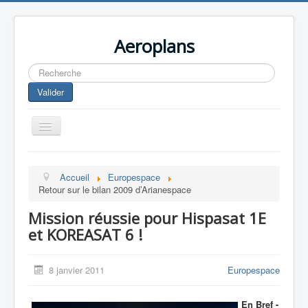
Aeroplans
Rechercher
Valider
Toggle
Navigation
Home
Accueil
Europespace
Aviation Commerciale
Retour sur le bilan 2009 d’Arianespace
Aviation d'Affaire
Mission réussie pour Hispasat 1E
Aviation Militaire
et KOREASAT 6 !
Europespace
8 janvier 2011
Europespace
Drones
En Bref -