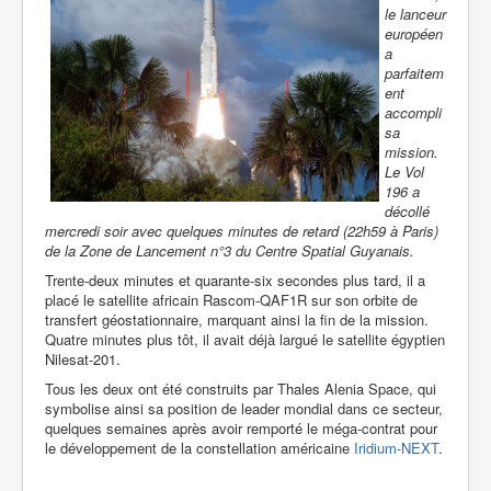
le lanceur
européen
a
parfaitem
ent
accompli
sa
mission.
Le Vol
196 a
décollé
mercredi soir avec quelques minutes de retard (22h59 à Paris)
de la Zone de Lancement n°3 du Centre Spatial Guyanais.
Trente-deux minutes et quarante-six secondes plus tard, il a
placé le satellite africain Rascom-QAF1R sur son orbite de
transfert géostationnaire, marquant ainsi la fin de la mission.
Quatre minutes plus tôt, il avait déjà largué le satellite égyptien
Nilesat-201.
Tous les deux ont été construits par Thales Alenia Space, qui
symbolise ainsi sa position de leader mondial dans ce secteur,
quelques semaines après avoir remporté le méga-contrat pour
le développement de la constellation américaine
Iridium-NEXT
.