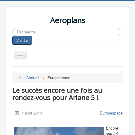
Aeroplans
Rechercher
Valider
Toggle
Navigation
Home
Accueil
Europespace
Aviation Commerciale
Le succès encore une fois au
Aviation d'Affaire
rendez-vous pour Ariane 5 !
Aviation Militaire
Europespace
4 août 2010
Europespace
Drones
Encore
une fois,