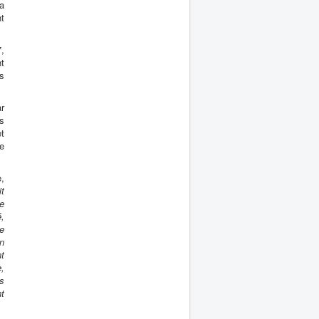
la
t
7,
nt
s
ar
s
et
e
,
t
e
é,
e
n
t
e,
s
t