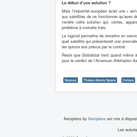
Le début d’une solution ?
Mais l’industriel européen avait une « arm
aux satellites de ne fonctionner qu’avec d
vendre cette solution qui, certes, appa
problème à moindre frais.
Le logiciel permettra de remettre en servic
quel satellite qui présenterait une anomali
les quinze ans prévus par le contrat.
Reste que Globalstar tient quand même à 
pour le verdict de l’
American Arbitration A
Soyouz
Thales Alenia Space
Coface
Aeroplans by
Aeroplans
est mis à dispos
Les autori