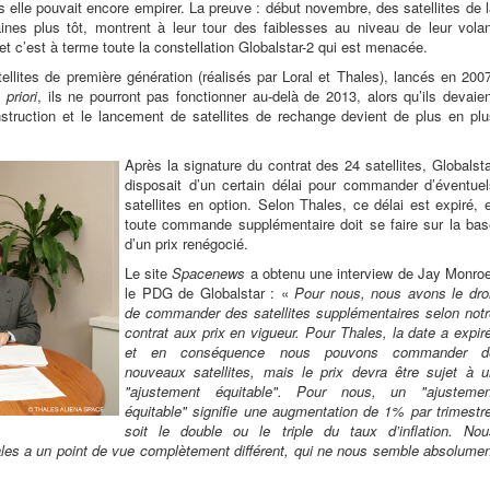
s elle pouvait encore empirer. La preuve : début novembre, des satellites de 
es plus tôt, montrent à leur tour des faiblesses au niveau de leur volan
 et c’est à terme toute la constellation Globalstar-2 qui est menacée.
ellites de première génération (réalisés par Loral et Thales), lancés en 200
 priori
, ils ne pourront pas fonctionner au-delà de 2013, alors qu’ils devaie
nstruction et le lancement de satellites de rechange devient de plus en plu
Après la signature du contrat des 24 satellites, Globalst
disposait d’un certain délai pour commander d’éventuel
satellites en option. Selon Thales, ce délai est expiré, 
toute commande supplémentaire doit se faire sur la bas
d’un prix renégocié.
Le site
Spacenews
a obtenu une interview de Jay Monroe
le PDG de Globalstar : «
Pour nous, nous avons le droi
de commander des satellites supplémentaires selon notr
contrat aux prix en vigueur. Pour Thales, la date a expir
et en conséquence nous pouvons commander d
nouveaux satellites, mais le prix devra être sujet à u
"ajustement équitable". Pour nous, un "ajustemen
équitable" signifie une augmentation de 1% par trimestr
soit le double ou le triple du taux d’inflation. Nou
es a un point de vue complètement différent, qui ne nous semble absolumen