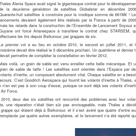
Thales Alenia Space avait signé le gigantesque contrat pour le développemen
de la deuxième génération de satellites Globalstar en décembre 2006
Quarante-huit satellites à construire pour la modique somme de 661M€ ! Le
lancements devaient également être réalisés par la France à partir de 2009
mais les retards dans la construction de l’Ensemble de Lancement Soyouz e
Guyane ont forcé Arianespace à transférer le contrat chez STARSEM, qu
effectuera les tirs depuis Baïkonour, par grappes de six.
Le premier vol a eu lieu en octobre 2010, le second en juillet 2011, et l
troisième devait être réalisé le 5 décembre prochain. Un quatrième et dernier t
devait permettre de compléter la constellation en février 2012.
Mais voilà, un grain de sable est venu enrailler cette belle mécanique. Et 
grain de sable de taille ! Les satellites sont orientés dans l’Espace par d
volants d’inertie, un composant absolument vital. Chaque satellite en a beso
cours. C’est Goodrich Aerospace qui fournit les volants d’inertie à Thales, 
n n’en est pas à son coup d’essai, puisque ce sont déjà ses volants d’inert
 Air Force.
 2010, deux des six satellites ont rencontré des problèmes avec leur volan
ite, une réparation n’était bien sûr pas envisageable, mais Thales a décid
 grappe qui étaient déjà à Baïkonour, et il s’est avéré que quatre d’entre e
 remplacés par quatre autres exemplaires, et le lancement n’a été reporté q