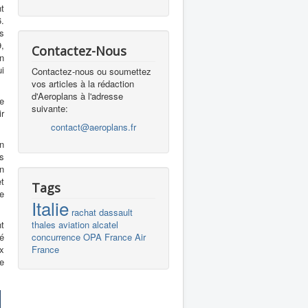
t
.
s
,
Contactez-Nous
n
i
Contactez-nous ou soumettez
vos articles à la rédaction
d'Aeroplans à l'adresse
e
suivante:
ir
contact@aeroplans.fr
un
es
in
et
Tags
ie
Italie
rachat
dassault
t
thales
aviation
alcatel
é
concurrence
OPA
France
Air
ux
France
ue