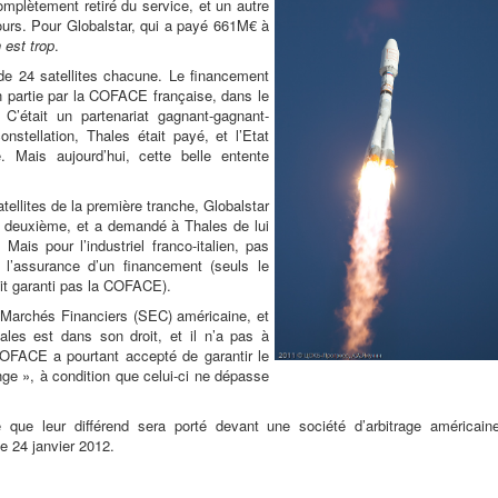
complètement retiré du service, et un autre
cours. Pour Globalstar, qui a payé 661M€ à
 est trop
.
de 24 satellites chacune. Le financement
n partie par la COFACE française, dans le
C’était un partenariat gagnant-gagnant-
nstellation, Thales était payé, et l’Etat
e. Mais aujourd’hui, cette belle entente
ellites de la première tranche, Globalstar
a deuxième, et a demandé à Thales de lui
 Mais pour l’industriel franco-italien, pas
 l’assurance d’un financement (seuls le
ait garanti pas la COFACE).
es Marchés Financiers (SEC) américaine, et
ales est dans son droit, et il n’a pas à
OFACE a pourtant accepté de garantir le
nge », à condition que celui-ci ne dépasse
que leur différend sera porté devant une société d’arbitrage américaine
e 24 janvier 2012.