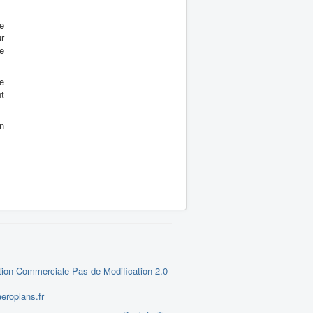
re
ur
e
te
nt
n
tion Commerciale-Pas de Modification 2.0
eroplans.fr