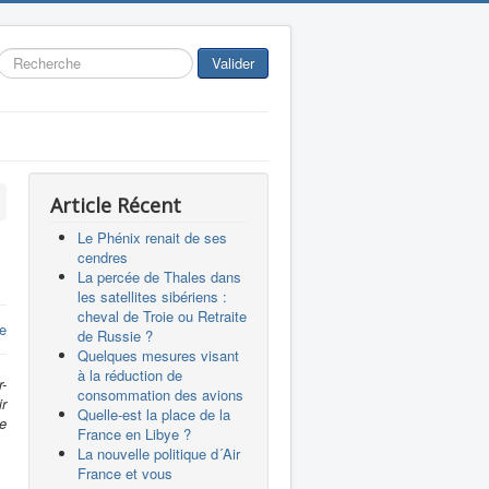
Rechercher
Valider
Article Récent
Le Phénix renait de ses
cendres
La percée de Thales dans
les satellites sibériens :
cheval de Troie ou Retraite
e
de Russie ?
Quelques mesures visant
à la réduction de
r-
consommation des avions
ir
Quelle-est la place de la
e
France en Libye ?
La nouvelle politique d´Air
France et vous