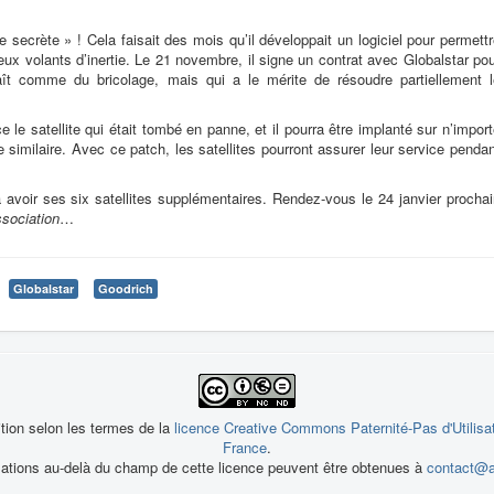
e secrète » ! Cela faisait des mois qu’il développait un logiciel pour permett
eux volants d’inertie. Le 21 novembre, il signe un contrat avec Globalstar po
raît comme du bricolage, mais qui a le mérite de résoudre partiellement l
e le satellite qui était tombé en panne, et il pourra être implanté sur n’impor
e similaire. Avec ce patch, les satellites pourront assurer leur service penda
avoir ses six satellites supplémentaires. Rendez-vous le 24 janvier prochai
ssociation
…
Globalstar
Goodrich
ition selon les termes de la
licence Creative Commons Paternité-Pas d'Utilisa
France
.
sations au-delà du champ de cette licence peuvent être obtenues à
contact@a