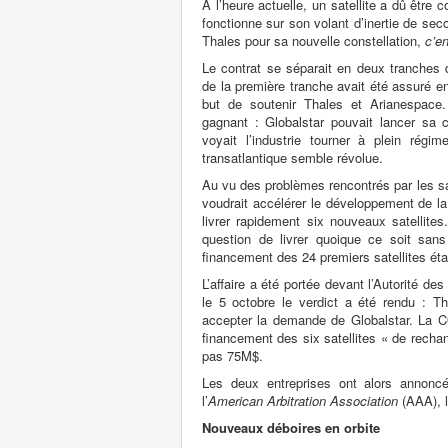
A l’heure actuelle, un satellite a dû être 
fonctionne sur son volant d’inertie de se
Thales pour sa nouvelle constellation,
c’en
Le contrat se séparait en deux tranches 
de la première tranche avait été assuré e
but de soutenir Thales et Arianespace. 
gagnant : Globalstar pouvait lancer sa co
voyait l’industrie tourner à plein régim
transatlantique semble révolue.
Au vu des problèmes rencontrés par les sat
voudrait accélérer le développement de l
livrer rapidement six nouveaux satellites.
question de livrer quoique ce soit sans
financement des 24 premiers satellites ét
L’affaire a été portée devant l’Autorité d
le 5 octobre le verdict a été rendu : Th
accepter la demande de Globalstar. La C
financement des six satellites « de recha
pas 75M$.
Les deux entreprises ont alors annoncé 
l’
American Arbitration Association
(AAA), l
Nouveaux déboires en orbite