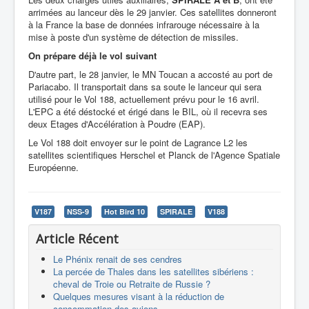
arrimées au lanceur dès le 29 janvier. Ces satellites donneront
à la France la base de données infrarouge nécessaire à la
mise à poste d'un système de détection de missiles.
On prépare déjà le vol suivant
D'autre part, le 28 janvier, le MN Toucan a accosté au port de
Pariacabo. Il transportait dans sa soute le lanceur qui sera
utilisé pour le Vol 188, actuellement prévu pour le 16 avril.
L'EPC a été déstocké et érigé dans le BIL, où il recevra ses
deux Etages d'Accélération à Poudre (EAP).
Le Vol 188 doit envoyer sur le point de Lagrance L2 les
satellites scientifiques Herschel et Planck de l'Agence Spatiale
Européenne.
V187
NSS-9
Hot Bird 10
SPIRALE
V188
Article Récent
Le Phénix renait de ses cendres
La percée de Thales dans les satellites sibériens :
cheval de Troie ou Retraite de Russie ?
Quelques mesures visant à la réduction de
consommation des avions