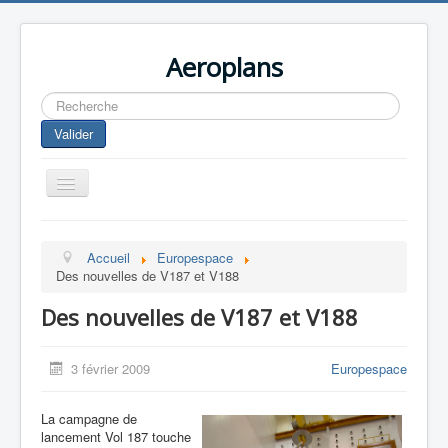
Aeroplans
Rechercher
Valider
Toggle
Navigation
Home
Accueil
Europespace
Aviation Commerciale
Des nouvelles de V187 et V188
Aviation d'Affaire
Des nouvelles de V187 et V188
Aviation Militaire
Europespace
3 février 2009
Europespace
Drones
La campagne de
lancement Vol 187 touche