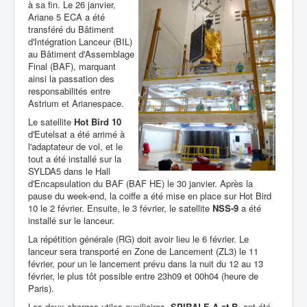
à sa fin. Le 26 janvier,
Ariane 5 ECA a été
transféré du Bâtiment
d'Intégration Lanceur (BIL)
au Bâtiment d'Assemblage
Final (BAF), marquant
ainsi la passation des
responsabilités entre
Astrium et Arianespace.
Le satellite
Hot Bird 10
d'Eutelsat a été arrimé à
l'adaptateur de vol, et le
tout a été installé sur la
SYLDA5 dans le Hall
d'Encapsulation du BAF (BAF HE) le 30 janvier. Après la
pause du week-end, la coiffe a été mise en place sur Hot Bird
10 le 2 février. Ensuite, le 3 février, le satellite
NSS-9
a été
installé sur le lanceur.
La répétition générale (RG) doit avoir lieu le 6 février. Le
lanceur sera transporté en Zone de Lancement (ZL3) le 11
février, pour un le lancement prévu dans la nuit du 12 au 13
février, le plus tôt possible entre 23h09 et 00h04 (heure de
Paris).
Les deux charges utiles auxiliaires,
SPIRALE A et B
, ont été