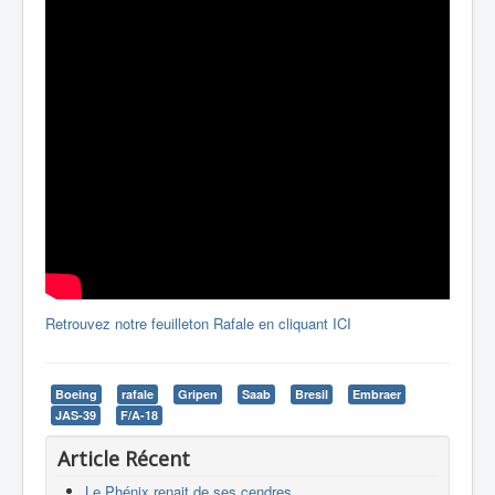
Retrouvez notre feuilleton Rafale en cliquant ICI
Boeing
rafale
Gripen
Saab
Bresil
Embraer
JAS-39
F/A-18
Article Récent
Le Phénix renait de ses cendres