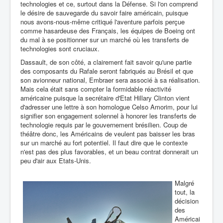
technologies et ce, surtout dans la Défense. Si l'on comprend
le désire de sauvegarde du savoir faire américain, puisque
nous avons-nous-même critiqué l'aventure parfois perçue
comme hasardeuse des Français, les équipes de Boeing ont
du mal à se positionner sur un marché où les transferts de
technologies sont cruciaux.
Dassault, de son côté, a clairement fait savoir qu'une partie
des composants du Rafale seront fabriqués au Brésil et que
son avionneur national, Embraer sera associé à sa réalisation.
Mais cela était sans compter la formidable réactivité
américaine puisque la secrétaire d'Etat Hillary Clinton vient
d'adresser une lettre à son homologue Celso Amorim, pour lui
signifier son engagement solennel à honorer les transferts de
technologie requis par le gouvernement brésilien. Coup de
théâtre donc, les Américains de veulent pas baisser les bras
sur un marché au fort potentiel. Il faut dire que le contexte
n'est pas des plus favorables, et un beau contrat donnerait un
peu d'air aux Etats-Unis.
Malgré
tout, la
décision
des
Américai