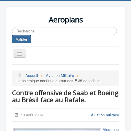
Aeroplans
Rechercher
Valider
Toggle
Navigation
Home
Accueil
Aviation Militaire
Aviation Commerciale
La polémique continue autour des F-35 canadiens.
Aviation d'Affaire
Contre offensive de Saab et Boeing
Aviation Militaire
au Brésil face au Rafale.
Europespace
13 août 2009
Aviation militaire
Drones
Alors que