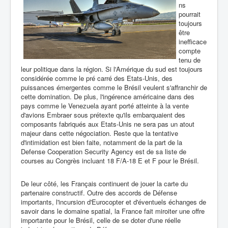
ns
pourrait
toujours
être
inefficace
compte
tenu de
leur politique dans la région. Si l'Amérique du sud est toujours
considérée comme le pré carré des Etats-Unis, des
puissances émergentes comme le Brésil veulent s'affranchir de
cette domination. De plus, l'ingérence américaine dans des
pays comme le Venezuela ayant porté atteinte à la vente
d'avions Embraer sous prétexte qu'ils embarquaient des
composants fabriqués aux Etats-Unis ne sera pas un atout
majeur dans cette négociation. Reste que la tentative
d'intimidation est bien faite, notamment de la part de la
Defense Cooperation Security Agency est de sa liste de
courses au Congrès incluant 18 F/A-18 E et F pour le Brésil.
De leur côté, les Français continuent de jouer la carte du
partenaire constructif. Outre des accords de Défense
importants, l'incursion d'Eurocopter et d'éventuels échanges de
savoir dans le domaine spatial, la France fait miroiter une offre
importante pour le Brésil, celle de se doter d'une réelle