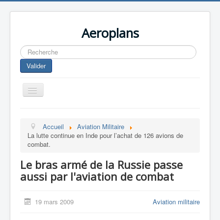
Aeroplans
Rechercher
Valider
Toggle
Navigation
Home
Accueil
Aviation Militaire
Aviation Commerciale
La lutte continue en Inde pour l’achat de 126 avions de
combat.
Aviation d'Affaire
Le bras armé de la Russie passe
Aviation Militaire
aussi par l'aviation de combat
Europespace
Drones
19 mars 2009
Aviation militaire