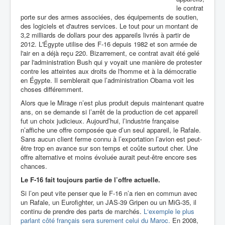
le contrat
porte sur des armes associées, des équipements de soutien,
des logiciels et d'autres services. Le tout pour un montant de
3,2 milliards de dollars pour des appareils livrés à partir de
2012. L'Égypte utilise des F-16 depuis 1982 et son armée de
l'air en a déjà reçu 220. Bizarrement, ce contrat avait été gelé
par l'administration Bush qui y voyait une manière de protester
contre les atteintes aux droits de l'homme et à la démocratie
en Égypte. Il semblerait que l’administration Obama voit les
choses différemment.
Alors que le Mirage n’est plus produit depuis maintenant quatre
ans, on se demande si l’arrêt de la production de cet appareil
fut un choix judicieux. Aujourd’hui, l’industrie française
n’affiche une offre composée que d’un seul appareil, le Rafale.
Sans aucun client ferme connu à l’exportation l’avion est peut-
être trop en avance sur son temps et coûte surtout cher. Une
offre alternative et moins évoluée aurait peut-être encore ses
chances.
Le F-16 fait toujours partie de l’offre actuelle.
Si l’on peut vite penser que le F-16 n’a rien en commun avec
un Rafale, un Eurofighter, un JAS-39 Gripen ou un MiG-35, il
continu de prendre des parts de marchés.
L‘exemple le plus
parlant côté français sera surement celui du Maroc.
En 2008,