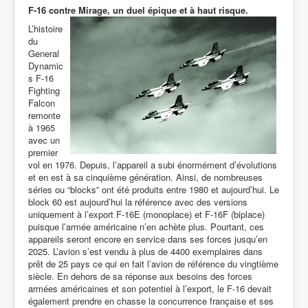
F-16 contre Mirage, un duel épique et à haut risque.
L’histoire
du
General
Dynamic
s F-16
Fighting
Falcon
remonte
à 1965
avec un
premier
vol en 1976. Depuis, l’appareil a subi énormément d’évolutions
et en est à sa cinquième génération. Ainsi, de
nombreuses
séries ou “blocks” ont été produits entre 1980 et aujourd’hui. Le
block 60 est aujourd’hui la référence avec des versions
uniquement à l’export F-16E (monoplace) et F-16F (biplace)
puisque l’armée américaine n’en achète plus. Pourtant, ces
appareils seront encore en service dans ses forces jusqu’en
2025. L’avion s’est vendu à plus de 4400 exemplaires dans
prêt de 25 pays ce qui en fait l’avion de référence du vingtième
siècle. En dehors de sa réponse aux besoins des forces
armées américaines et son potentiel à l’export, le F-16 devait
également prendre en chasse la concurrence française et ses