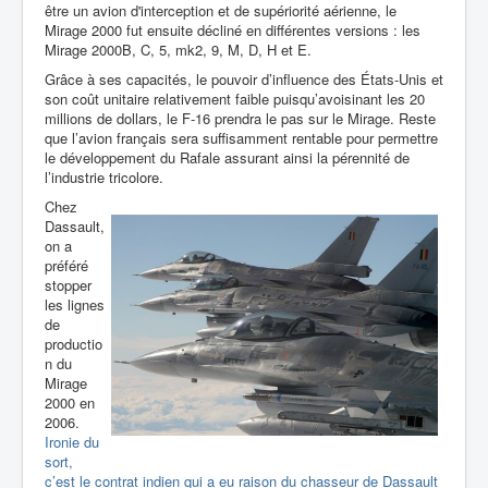
être un avion d'interception et de supériorité aérienne, le
Mirage 2000 fut ensuite décliné en différentes versions
: les
Mirage 2000B, C, 5, mk2, 9, M, D, H et E.
Grâce à ses capacités, le pouvoir d’influence des États-Unis et
son coût unitaire relativement faible puisqu’avoisinant les 20
millions de dollars, le F-16 prendra le pas sur le Mirage. Reste
que l’avion français sera suffisamment rentable pour permettre
le développement du Rafale assurant ainsi la pérennité de
l’industrie tricolore.
Chez
Dassault,
on a
préféré
stopper
les lignes
de
productio
n du
Mirage
2000 en
2006.
Ironie du
sort,
c’est le contrat indien qui a eu raison du chasseur de Dassault