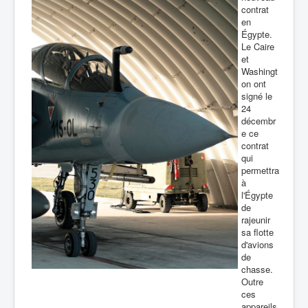
contrat
en
Égypte.
Le Caire
et
Washingt
on ont
signé le
24
décembr
e ce
contrat
qui
permettra
à
l'Égypte
de
rajeunir
sa flotte
d'avions
de
chasse.
Outre
ces
appareils,