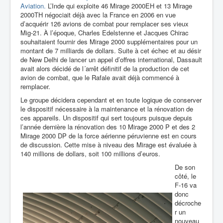
Aviation.
L’Inde qui exploite 46 Mirage 2000EH et 13 Mirage
2000TH négociait déjà avec la France en 2006 en vue
d’acquérir 126 avions de combat pour remplacer ses vieux
Mig-21. À l’époque, Charles Edelstenne et Jacques Chirac
souhaitaient fournir des Mirage 2000 supplémentaires pour un
montant de 7 milliards de dollars. Suite à cet échec et au désir
de New Delhi de lancer un appel d’offres international, Dassault
avait alors décidé de l´arrêt définitif de la production de cet
avion de combat, que le Rafale avait déjà commencé à
remplacer.
Le groupe décidera cependant et en toute logique de conserver
le dispositif nécessaire à la maintenance et la rénovation de
ces appareils. Un dispositif qui sert toujours puisque depuis
l’année dernière la rénovation des 10 Mirage 2000 P et des 2
Mirage 2000 DP de la force aérienne péruvienne est en cours
de discussion. Cette mise à niveau des Mirage est évaluée à
140 millions de dollars, soit 100 millions d’euros.
De son
côté, le
F-16 va
donc
décroche
r un
nouveau