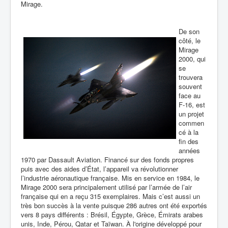
Mirage.
De son
côté, le
Mirage
2000, qui
se
trouvera
souvent
face au
F-16, est
un projet
commen
cé à la
fin des
années
1970 par Dassault Aviation. Financé sur des fonds propres
puis avec des aides d’État, l’appareil va révolutionner
l’industrie aéronautique française. Mis en service en 1984, le
Mirage 2000 sera principalement utilisé par l’armée de l’air
française qui en a reçu 315 exemplaires. Mais c’est aussi un
très bon succès à la vente puisque 286 autres ont été exportés
vers 8 pays différents : Brésil, Égypte, Grèce, Émirats arabes
unis, Inde, Pérou, Qatar et Taïwan. À l'origine développé pour