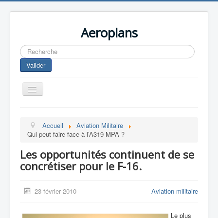
Aeroplans
Rechercher
Valider
Toggle
Navigation
Home
Accueil
Aviation Militaire
Aviation Commerciale
Qui peut faire face à l’A319 MPA ?
Aviation d'Affaire
Les opportunités continuent de se
Aviation Militaire
concrétiser pour le F-16.
Europespace
23 février 2010
Aviation militaire
Drones
Le plus