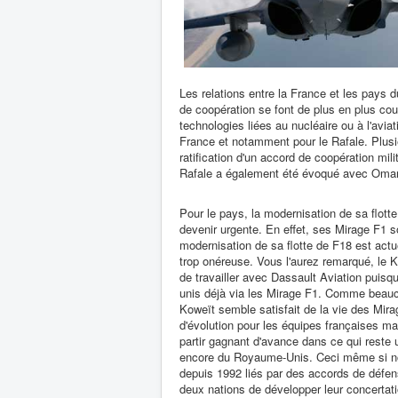
Les relations entre la France et les pays 
de coopération se font de plus en plus cou
technologies liées au nucléaire ou à l'avi
France et notamment pour le Rafale. Plusi
ratification d'un accord de coopération mili
Rafale a également été évoqué avec Oman
Pour le pays, la modernisation de sa flo
devenir urgente. En effet, ses Mirage F1 s
modernisation de sa flotte de F18 est ac
trop onéreuse. Vous l'aurez remarqué, le K
de travailler avec Dassault Aviation puis
unis déjà via les Mirage F1. Comme beauco
Koweït semble satisfait de la vie des Mira
d'évolution pour les équipes françaises ma
partir gagnant d'avance dans ce qui reste 
encore du Royaume-Unis. Ceci même si n
depuis 1992 liés par des accords de défen
deux nations de développer leur concertatio