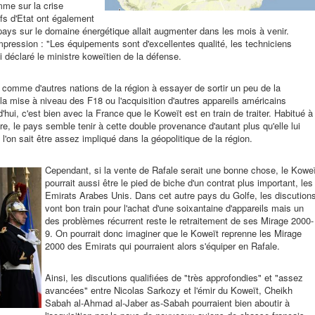
me sur la crise
fs d'Etat ont également
pays sur le domaine énergétique allait augmenter dans les mois à venir.
impression : "Les équipements sont d'excellentes qualité, les techniciens
i déclaré le ministre koweïtien de la défense.
 comme d'autres nations de la région à essayer de sortir un peu de la
a mise à niveau des F18 ou l'acquisition d'autres appareils américains
d'hui, c'est bien avec la France que le Koweït est en train de traiter. Habitué à
ire, le pays semble tenir à cette double provenance d'autant plus qu'elle lui
'on sait être assez impliqué dans la géopolitique de la région.
Cependant, si la vente de Rafale serait une bonne chose, le Kowe
pourrait aussi être le pied de biche d'un contrat plus important, les
Emirats Arabes Unis. Dans cet autre pays du Golfe, les discution
vont bon train pour l'achat d'une soixantaine d'appareils mais un
des problèmes récurrent reste le retraitement de ses Mirage 2000-
9. On pourrait donc imaginer que le Koweït reprenne les Mirage
2000 des Emirats qui pourraient alors s'équiper en Rafale.
Ainsi, les discutions qualifiées de "très approfondies" et "assez
avancées" entre Nicolas Sarkozy et l'émir du Koweït, Cheikh
Sabah al-Ahmad al-Jaber as-Sabah pourraient bien aboutir à