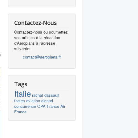
Contactez-Nous
Contactez-nous ou soumettez
s
vos articles à la rédaction
d'Aeroplans à l'adresse
suivante:
e
contact@aeroplans.fr
Tags
Italie
rachat
dassault
thales
aviation
alcatel
concurrence
OPA
France
Air
France