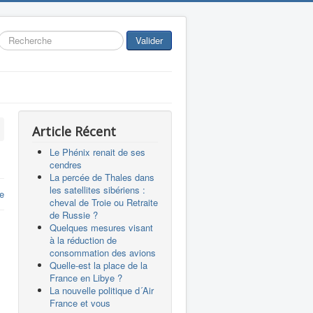
Rechercher
Valider
Article Récent
Le Phénix renait de ses
cendres
La percée de Thales dans
les satellites sibériens :
re
cheval de Troie ou Retraite
de Russie ?
Quelques mesures visant
à la réduction de
consommation des avions
Quelle-est la place de la
France en Libye ?
La nouvelle politique d´Air
France et vous