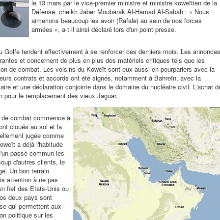
le 13 mars par le vice-premier ministre et ministre koweïtien de la
Défense, cheikh Jaber Moubarak Al-Hamad Al-Sabah : « Nous
aimerions beaucoup les avoir (Rafale) au sein de nos forces
armées », a-t-il ainsi déclaré lors d'un point presse.
du Golfe tendent effectivement à se renforcer ces derniers mois. Les annonce
rantes et concernent de plus en plus des matériels critiques tels que les
ation de combat. Les voisins du Koweït sont eux-aussi en pourparlers avec la
eurs contrats et accords ont été signés, notamment à Bahreïn, avec la
taire et une déclaration conjointe dans le domaine du nucléaire civil. L'achat d
 pour le remplacement des vieux Jaguar.
tte de combat commence à
ont cloués au sol et la
tuellement jugée comme
oweït a déjà l'habitude
qu'un passé commun les
up d'autres clients, le
ge. Un bon terrain
is attention à ne pas
un fief des Etats-Unis ou
os deux pays sont
se qui permettent aux
n politique sur les