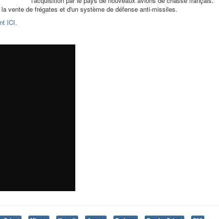
l'acquisition par le pays de nouveaux avions de chasse français.
 à la vente de frégates et d'un système de défense anti-missiles.
nt ICI.