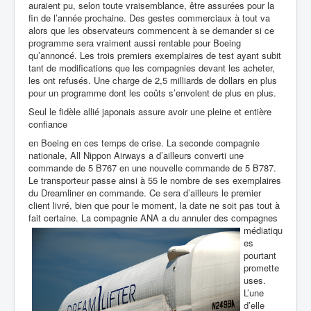
auraient pu, selon toute vraisemblance, être assurées pour la
fin de l’année prochaine. Des gestes commerciaux à tout va
alors que les observateurs commencent à se demander si ce
programme sera vraiment aussi rentable pour Boeing
qu’annoncé. Les trois premiers exemplaires de test ayant subit
tant de modifications que les compagnies devant les acheter,
les ont refusés. Une charge de 2,5 milliards de dollars en plus
pour un programme dont les coûts s’envolent de plus en plus.
Seul le fidèle allié japonais assure avoir une pleine et entière
confiance
en Boeing en ces temps de crise. La seconde compagnie
nationale, All Nippon Airways a d’ailleurs converti une
commande de 5 B767 en une nouvelle commande de 5 B787.
Le transporteur passe ainsi à 55 le nombre de ses exemplaires
du Dreamliner en commande. Ce sera d’ailleurs le premier
client livré, bien que pour le moment, la date ne soit pas tout à
fait certaine. La compagnie ANA a du annuler des
compagnes
médiatiqu
es
pourtant
promette
uses.
L’une
d’elle