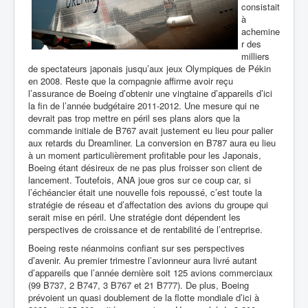
consistait
à
achemine
r des
milliers
de spectateurs japonais jusqu’aux jeux Olympiques de Pékin
en 2008. Reste que la compagnie affirme avoir reçu
l’assurance de Boeing d’obtenir une vingtaine d’appareils d’ici
la fin de l’année budgétaire 2011-2012. Une mesure qui ne
devrait pas trop mettre en péril ses plans alors que la
commande initiale de B767 avait justement eu lieu pour palier
aux retards du Dreamliner. La conversion en B787 aura eu lieu
à un moment particulièrement profitable pour les Japonais,
Boeing étant désireux de ne pas plus froisser son client de
lancement. Toutefois, ANA joue gros sur ce coup car, si
l’échéancier était une nouvelle fois repoussé, c’est toute la
stratégie de réseau et d’affectation des avions du groupe qui
serait mise en péril. Une stratégie dont dépendent les
perspectives de croissance et de rentabilité de l’entreprise.
Boeing reste néanmoins confiant sur ses perspectives
d’avenir. Au premier trimestre l’avionneur aura livré autant
d’appareils que l’année dernière soit 125 avions commerciaux
(
99 B737, 2 B747, 3 B767 et 21 B777)
. De plus, Boeing
prévoient un quasi doublement de la flotte mondiale d’ici à