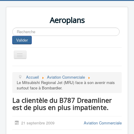
Aeroplans
Rechercher
Valider
Toggle
Navigation
Home
Accueil
Aviation Commerciale
Aviation Commerciale
Le Mitsubishi Regional Jet (MRJ) face à son avenir mais
surtout face à Bombardier.
Aviation d'Affaire
La clientèle du B787 Dreamliner
Aviation Militaire
est de plus en plus impatiente.
Europespace
Drones
21 septembre 2009
Aviation Commerciale