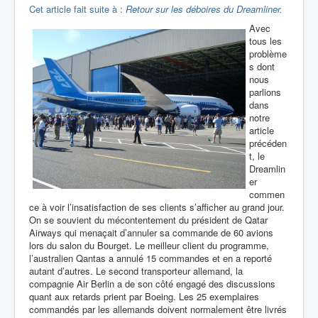
Cet article fait suite à :
Retour sur les déboires du Dreamliner.
Avec
tous les
problème
s dont
nous
parlions
dans
notre
article
précéden
t, le
Dreamlin
er
commen
ce à voir l’insatisfaction de ses clients s’afficher au grand jour.
On se souvient du mécontentement du président de Qatar
Airways qui menaçait d’annuler sa commande de 60 avions
lors du salon du Bourget. Le meilleur client du programme,
l’australien Qantas a annulé 15 commandes et en a reporté
autant d’autres. Le second transporteur allemand, la
compagnie Air Berlin a de son côté engagé des discussions
quant aux retards prient par Boeing. Les 25 exemplaires
commandés par les allemands doivent normalement être livrés