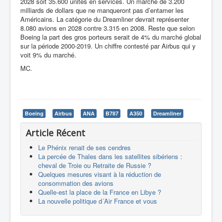
2028 soit 35.600 unités en services. Un marché de 3.200
milliards de dollars que ne manqueront pas d’entamer les
Américains. La catégorie du Dreamliner devrait représenter
8.080 avions en 2028 contre 3.315 en 2008. Reste que selon
Boeing la part des gros porteurs serait de 4% du marché global
sur la période 2000-2019. Un chiffre contesté par Airbus qui y
voit 9% du marché.
MC.
Boeing
Airbus
ANA
B787
A350
Dreamliner
Article Récent
Le Phénix renait de ses cendres
La percée de Thales dans les satellites sibériens :
cheval de Troie ou Retraite de Russie ?
Quelques mesures visant à la réduction de
consommation des avions
Quelle-est la place de la France en Libye ?
La nouvelle politique d´Air France et vous