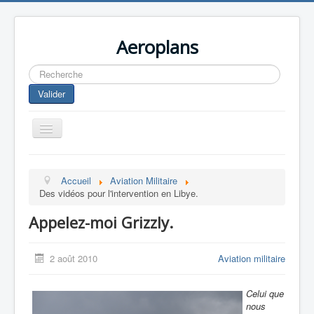
Aeroplans
Rechercher
Valider
Toggle
Navigation
Home
Accueil
Aviation Militaire
Aviation Commerciale
Des vidéos pour l'intervention en Libye.
Aviation d'Affaire
Appelez-moi Grizzly.
Aviation Militaire
Europespace
2 août 2010
Aviation militaire
Drones
Celui que
nous