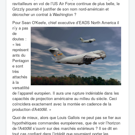
ravitailleurs en vol de l’US Air Force continue de plus belle, le
Grizzly pourrait-il justifier de
son nom nord-américain et
décrocher un contrat à Washington ?
Pour
Sean O'Keefe,
chief executive d’EADS North America il
n’y a pas
de
doutes :
« les
représent
ants du
Pentagon
e sont
très
attachés
à la
versatilité
de l’appareil européen. Il aura une rupture indéniable dans les
capacités de projection américaine au milieu du siècle. Ceci
coïncidera exactement avec la montée en cadence de la
production d’A400M. »
Quoi de mieux, alors que Louis Gallois ne peut pas se fier aux
hypothétiques commandes européennes, que de voir l’horizon
de l’A400M s’ouvrir sur des marchés extérieurs ? Il se dit en
tout cas confiant dans l’intérêt que pourraient porter les