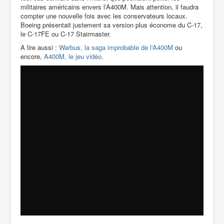
militaires américains envers l’A400M. Mais attention, il faudra
compter une nouvelle fois avec les conservateurs locaux.
Boeing présentait justement sa version plus économe du C-17,
le C-17FE ou C-17 Stairmaster.
A lire aussi :
Warbus, la saga improbable de l'A400M
ou
encore,
A400M, le jeu vidéo.