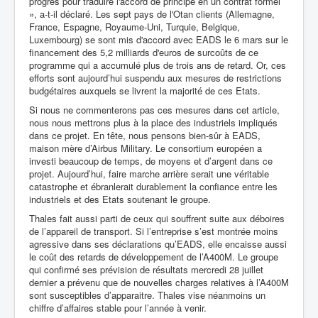
progrès pour traduire l'accord de principe en un contrat formel
», a-t-il déclaré. Les sept pays de l'Otan clients (Allemagne,
France, Espagne, Royaume-Uni, Turquie, Belgique,
Luxembourg) se sont mis d'accord avec EADS le 6 mars sur le
financement des 5,2 milliards d'euros de surcoûts de ce
programme qui a accumulé plus de trois ans de retard. Or, ces
efforts sont aujourd’hui suspendu aux mesures de restrictions
budgétaires auxquels se livrent la majorité de ces Etats.
Si nous ne commenterons pas ces mesures dans cet article,
nous nous mettrons plus à la place des industriels impliqués
dans ce projet. En tête, nous pensons bien-sûr à EADS,
maison mère d’Airbus Military. Le consortium européen a
investi beaucoup de temps, de moyens et d’argent dans ce
projet. Aujourd’hui, faire marche arrière serait une véritable
catastrophe et ébranlerait durablement la confiance entre les
industriels et des Etats soutenant le groupe.
Thales fait aussi parti de ceux qui souffrent suite aux déboires
de l’appareil de transport. Si l’entreprise s’est montrée moins
agressive dans ses déclarations qu’EADS,
elle encaisse aussi
le coût des retards de développement de l’A400M. Le groupe
qui confirmé ses prévision de résultats mercredi 28 juillet
dernier a prévenu que de nouvelles charges relatives à l’A400M
sont susceptibles d’apparaitre. Thales vise néanmoins un
chiffre d’affaires stable pour l’année à venir.