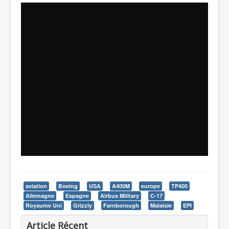
aviation
Boeing
USA
A400M
europe
TP400
Allemagne
Espagne
Airbus Military
C-17
Royaume Uni
Grizzly
Farnborough
Malaisie
EPI
Article Récent