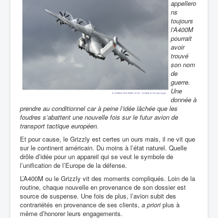
appellero
ns
toujours
l’A400M
pourrait
avoir
trouvé
son nom
de
guerre.
Une
donnée à
prendre au conditionnel car à peine l’idée lâchée que les
foudres s’abattent une nouvelle fois sur le futur avion de
transport tactique européen.
Et pour cause, le Grizzly est certes un ours mais, il ne vit que
sur le continent américain. Du moins à l’état naturel. Quelle
drôle d’idée pour un appareil qui se veut le symbole de
l’unification de l’Europe de la défense.
L’A400M ou le Grizzly vit des moments compliqués. Loin de la
routine, chaque nouvelle en provenance de son dossier est
source de suspense. Une fois de plus, l’avion subit des
contrariétés en provenance de ses clients,
a priori
plus à
même d’honorer leurs engagements.