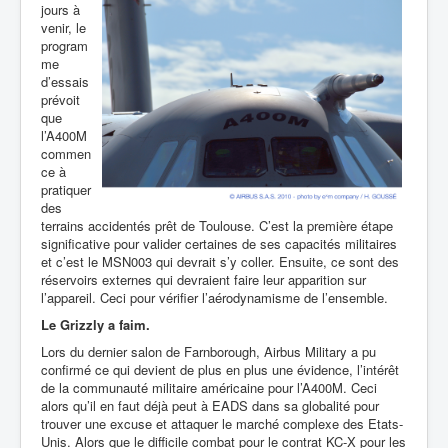
jours à
venir, le
program
me
d’essais
prévoit
que
l’A400M
commen
ce à
pratiquer
des
terrains accidentés prêt de Toulouse. C’est la première étape
significative pour valider certaines de ses capacités militaires
et c’est le MSN003 qui devrait s’y coller. Ensuite, ce sont des
réservoirs externes qui devraient faire leur apparition sur
l’appareil. Ceci pour vérifier l’aérodynamisme de l’ensemble.
Le Grizzly a faim.
Lors du dernier salon de Farnborough, Airbus Military a pu
confirmé ce qui devient de plus en plus une évidence, l’intérêt
de la communauté militaire américaine pour l’A400M. Ceci
alors qu’il en faut déjà peut à EADS dans sa globalité pour
trouver une
excuse et attaquer le marché complexe des Etats-
Unis. Alors que le difficile combat pour le contrat KC-X pour les