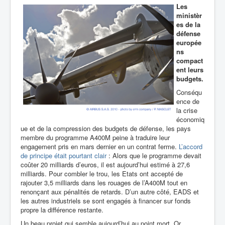
Les
ministèr
es de la
défense
europée
ns
compact
ent leurs
budgets.
Conséqu
ence de
la crise
économiq
ue et de la compression des budgets de défense, les pays
membre du programme A400M peine à traduire leur
engagement pris en mars dernier en un contrat ferme.
L’accord
de principe était pourtant clair
: Alors que le programme devait
coûter 20 milliards d’euros, il est aujourd’hui estimé à 27,6
milliards. Pour combler le trou, les Etats ont accepté de
rajouter 3,5 milliards dans les rouages de l’A400M tout en
renonçant aux pénalités de retards. D’un autre côté, EADS et
les autres industriels se sont engagés à financer sur fonds
propre la différence restante.
Un beau projet qui semble aujourd’hui au point mort. Or