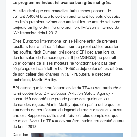
Le programme industriel avance bon grès mal grès.
En attendant que ces nouvelles turbulences passent, le
vaillant A400M brave le sort en enchainant les vols d’essais.
Les trois premiers avions accumulent les heures de vol avec
toujours en ligne de mire une première livraison à l’armée de
l’Air française début 2013.
Chez Europrop International on se félicite enfin de premiers
résultats tout à fait satisfaisant sur ce projet qui les aura tant
fait souffrir. Nick Durham, président d’EPI déclarait lors du
dernier salon de Farnborough : « Il [le MSN002] ne pourrait
voler comme ça si ses moteurs ne fonctionnaient pas bien,
l’équipage est satisfait. « Le TP400 a déjà enfoncé les critères
de son cahier des charges initial » rajoutera le directeur
technique, Martin Maltby.
EPI attend que la certification civile du TP400 soit attribuée à
la mi-septembre. L’ «
European Aviation Safety Agency »
aurait déjà accordé une grande partie des quelques 200
demandes reçues. Martin Maltby ajoutera par la suite que les
standards de certification du logiciel du moteur sont eux-aussi
arrêtés. Rappelons qu’ils sont trois fois plus complexes que
ceux de l’A380. Le TP400 devrait être totalement certifié autour
de la mi-2012.
Dans les