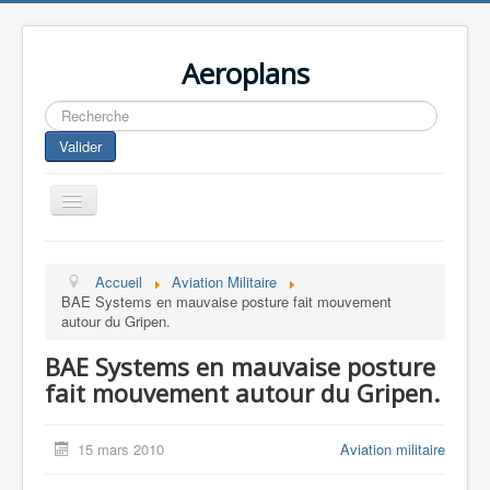
Aeroplans
Rechercher
Valider
Toggle
Navigation
Home
Accueil
Aviation Militaire
Aviation Commerciale
BAE Systems en mauvaise posture fait mouvement
autour du Gripen.
Aviation d'Affaire
BAE Systems en mauvaise posture
Aviation Militaire
fait mouvement autour du Gripen.
Europespace
Drones
15 mars 2010
Aviation militaire