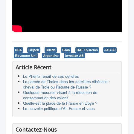
USA
Gripen
Suède
Saab
BAE Systems
JAS-39
Royaume-Uni
Argentine
Investor AB
Article Récent
Le Phénix renait de ses cendres
La percée de Thales dans les satellites sibériens :
cheval de Troie ou Retraite de Russie ?
Quelques mesures visant à la réduction de
consommation des avions
Quelle-est la place de la France en Libye ?
La nouvelle politique d´Air France et vous
Contactez-Nous