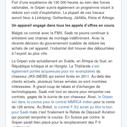
Fort d’une expérience de 130 000 heures au sein des forces
nationales, le Gripen suivra également un programme visant à
réduire son coût d’exploitation. La plupart de ces travaux
auront lieux à Linköping, Gothenburg, Järfälla, Kista et Arboga.
Un appareil engagé dans tous les appels d’offres en cours.
Malgré ce contrat avec la FMV, Saab ne pourra continuer à
entretenir ses chaines de montage indéfiniment. Avec la
récente décision du gouvernement suédois de réduire les
achats de cet appareil, l’industriel doit trouver des débouchées
à l’export au plus vite.
Le Gripen vole actuellement en Suède, en Afrique du Sud, en
République tchèque et en Hongrie. La Thaïlande
s’est
également portée acquéreuse pour six exemplaires
du
chasseur JAS-39EBS qui seront livrés en 2011. Au-delà des
clients actuels, plusieurs forces armées se sont montrées
intéressées. À grand coup de rabais et d’échanges de
technologiques, Saab met tout en œuvre pour remporter ces
contrats, gages de la survie de son chasseur. Ainsi,
le Gripen
est dans la course pour le contrat MMRCA indien
pour la vente
de 126 avions. Au Brésil,
le contrat F-X2 aurait pu être le bon
pour Saab
mais c'est finalement le Rafale de Dassault Aviation
qui pourrait remporter la course. En Suisse par contre, le
Gripen serait bien placé pour le remplacement des F-5