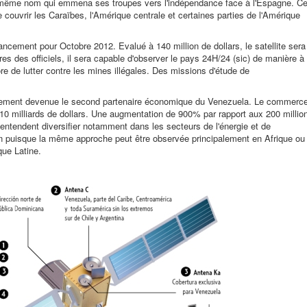
du même nom qui emmena ses troupes vers l'indépendance face à l'Espagne. C
e couvrir les Caraïbes, l'Amérique centrale et certaines parties de l'Amérique
lancement pour Octobre 2012. Evalué à 140 million de dollars, le satellite sera
ires des officiels, il sera capable d'observer le pays 24H/24 (sic) de manière à
e de lutter contre les mines illégales. Des missions d'étude de
sivement devenue le second partenaire économique du Venezuela. Le commerc
10 milliards de dollars. Une augmentation de 900% par rapport aux 200 millio
 entendent diversifier notamment dans les secteurs de l'énergie et de
in puisque la même approche peut être observée principalement en Afrique ou
ue Latine.