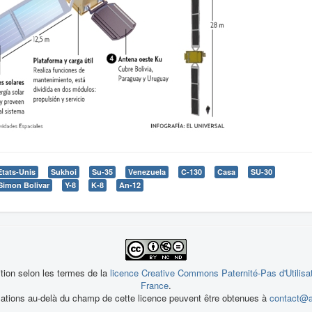
Etats-Unis
Sukhoi
Su-35
Venezuela
C-130
Casa
SU-30
Simon Bolivar
Y-8
K-8
An-12
ition selon les termes de la
licence Creative Commons Paternité-Pas d'Utilisa
France
.
sations au-delà du champ de cette licence peuvent être obtenues à
contact@a