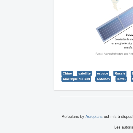
Chine
satellite
espace
Russie
Amérique du Sud
Antonov
C-295
Aeroplans by
Aeroplans
est mis à dispos
Les autori