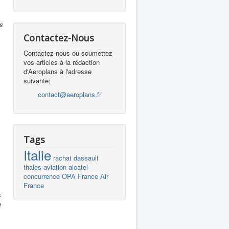
is
Contactez-Nous
Contactez-nous ou soumettez
vos articles à la rédaction
d'Aeroplans à l'adresse
suivante:
contact@aeroplans.fr
Tags
Italie
rachat
dassault
thales
aviation
alcatel
concurrence
OPA
France
Air
France
s
e