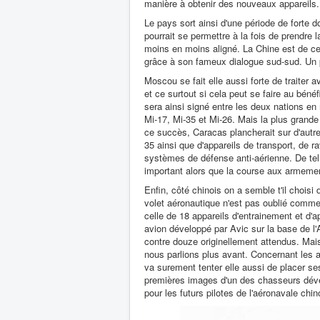
manière à obtenir des nouveaux appareils.
Le pays sort ainsi d'une période de forte 
pourrait se permettre à la fois de prendre
moins en moins aligné. La Chine est de ce
grâce à son fameux dialogue sud-sud. Un 
Moscou se fait elle aussi forte de traite
et ce surtout si cela peut se faire au bénéf
sera ainsi signé entre les deux nations en m
Mi-17, Mi-35 et Mi-26. Mais la plus grande
ce succès, Caracas plancherait sur d'autre
35 ainsi que d'appareils de transport, de r
systèmes de défense anti-aérienne. De tell
important alors que la course aux armemen
Enfin, côté chinois on a semble t'il chois
volet aéronautique n'est pas oublié comme
celle de 18 appareils d'entrainement et d'a
avion développé par Avic sur la base de l
contre douze originellement attendus. Mais
nous parlions plus avant. Concernant les
va surement tenter elle aussi de placer ses
premières images d'un des chasseurs dévelop
pour les futurs pilotes de l'aéronavale chin