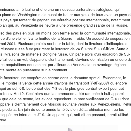
dominance américaine et cherche un nouveau partenaire stratégique, qui
 la place de Washington mais aussi de traiter aux yeux de tous avec un pays d
s pays qui tentent de gagner une véritable posture internationale, notamment
plan qui, au Venezuela se heurte à une présence grandissante de la Russie.
r avec des pays en plus ou moins bon terme avec la communauté internationale,
ice d'une vieille rivalité héritée de la Guerre Froide. Un accord de coopération
ai 2001. Plusieurs projets sont sur la table, dont la livraison d'hélicoptères
 réussite russe à ce jour reste la livraison de 24 Sukhoi Su-30MK2V. Suite à
s livraisons de matériels d'origine russe. On parle alors d'un escadron de Su-
avitailleurs en vol, d'appareils d'entrainement, d'avions de mission ou encore d
es acquisitions donneraient par ailleurs au Venezuela un avantage régional
ts monte en puissance sur le continent.
i de favoriser une coopération accrue dans le domaine spatial. Evidement, le
 le montre la vente cette année d'avions de transport Y-8F-200W ou encore
ppui au sol K-8. Le contrat des Y-8 est le plus gros contrat export pour cet
'Antonov An-12. Ceci alors que la commande a été ramenée à huit appareils
 que cela ne tienne, les avions rejoindront un parc vieillissant de C-130 dont
 appareils d'entrainement que Moscou souhaite vendre aux Vénézuéliens, Péki
 produits. En juin de cette année la télévision d'état chinoise montrée les
pés en interne, le JT-9. Un appareil qui, soit dit en passant, serait utilisé
oise.