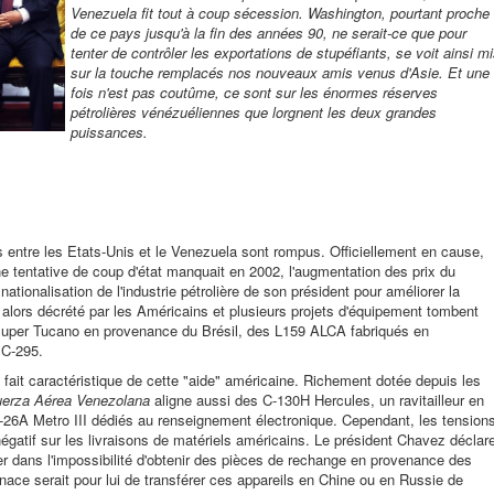
Venezuela fit tout à coup sécession. Washington, pourtant proche
de ce pays jusqu'à la fin des années 90, ne serait-ce que pour
tenter de contrôler les exportations de stupéfiants, se voit ainsi m
sur la touche remplacés nos nouveaux amis venus d'Asie. Et une
fois n'est pas coutûme, ce sont sur les énormes réserves
pétrolières vénézuéliennes que lorgnent les deux grandes
puissances.
 entre les Etats-Unis et le Venezuela sont rompus. Officiellement en cause,
e tentative de coup d'état manquait en 2002, l'augmentation des prix du
ationalisation de l'industrie pétrolière de son président pour améliorer la
 alors décrété par les Américains et plusieurs projets d'équipement tombent
 Super Tucano en provenance du Brésil, des L159 ALCA fabriqués en
 C-295.
 fait caractéristique de cette "aide" américaine. Richement dotée depuis les
uerza Aérea Venezolana
aligne aussi des C-130H Hercules, un ravitailleur en
-26A Metro III dédiés au renseignement électronique. Cependant, les tension
égatif sur les livraisons de matériels américains. Le président Chavez déclar
ver dans l'impossibilité d'obtenir des pièces de rechange en provenance des
nace serait pour lui de transférer ces appareils en Chine ou en Russie de