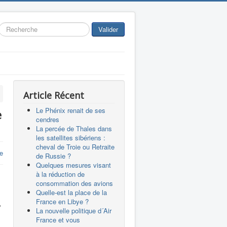
Rechercher
Valider
Article Récent
Le Phénix renait de ses
e
cendres
La percée de Thales dans
les satellites sibériens :
cheval de Troie ou Retraite
re
de Russie ?
Quelques mesures visant
à la réduction de
consommation des avions
Quelle-est la place de la
France en Libye ?
e
La nouvelle politique d´Air
France et vous