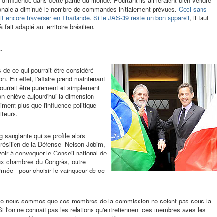
d'influence dans cette partie du monde. Pourtant ils aimeraient bien vendre
ionale a diminué le nombre de commandes initialement prévues.
Ceci sans
oit encore traverser en Thaïlande
.
Si le JAS-39 reste un bon appareil
, il faut
 fait adapté au territoire brésilien.
.
de ce qui pourrait être considéré
. En effet, l'affaire prend maintenant
pourrait être purement et simplement
'on enlève aujourd'hui la dimension
iment plus que l'influence politique
iteurs.
g sanglante qui se profile alors
brésilien de la Défense, Nelson Jobim,
voir à convoquer le Conseil national de
eux chambres du Congrès, outre
mée - pour choisir le vainqueur de ce
 que nous sommes que ces membres de la commission ne soient pas sous la
i l'on ne connait pas les relations qu'entretiennent ces membres aves les