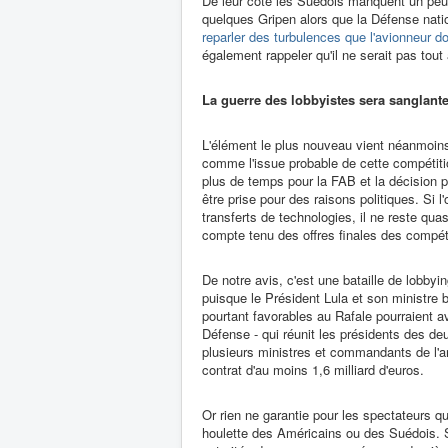
De leur côté les Suédois manquent un peu 
quelques Gripen alors que la Défense nat
reparler des turbulences que l'avionneur d
également rappeler qu'il ne serait pas tout à
La guerre des lobbyistes sera sanglante
L'élément le plus nouveau vient néanmoins 
comme l'issue probable de cette compétition
plus de temps pour la FAB et la décision 
être prise pour des raisons politiques. Si l
transferts de technologies, il ne reste quas
compte tenu des offres finales des compét
De notre avis, c'est une bataille de lobbyin
puisque le Président Lula et son ministre 
pourtant favorables au Rafale pourraient a
Défense - qui réunit les présidents des d
plusieurs ministres et commandants de l'ar
contrat d'au moins 1,6 milliard d'euros.
Or rien ne garantie pour les spectateurs
houlette des Américains ou des Suédois. S