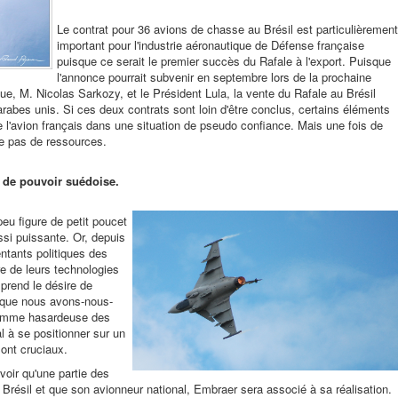
Le contrat pour 36 avions de chasse au Brésil est particulièrement
important pour l'industrie aéronautique de Défense française
puisque ce serait le premier succès du Rafale à l'export. Puisque
l'annonce pourrait subvenir en septembre lors de la prochaine
ue, M. Nicolas Sarkozy, et le Président Lula, la vente du Rafale au Brésil
 arabes unis. Si ces deux contrats sont loin d'être conclus, certains éléments
de l'avion français dans une situation de pseudo confiance. Mais une fois de
e pas de ressources.
e de pouvoir suédoise.
eu figure de petit poucet
si puissante. Or, depuis
ntants politiques des
e de leurs technologies
mprend le désire de
isque nous avons-nous-
 comme hasardeuse des
l à se positionner sur un
ont cruciaux.
voir qu'une partie des
Brésil et que son avionneur national, Embraer sera associé à sa réalisation.