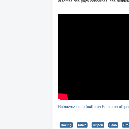
autorités des pays concernés, ces dernières
Retrouvez notre feuilleton Rafale en cliqua
Boeing
rafale
Gripen
Saab
Bres