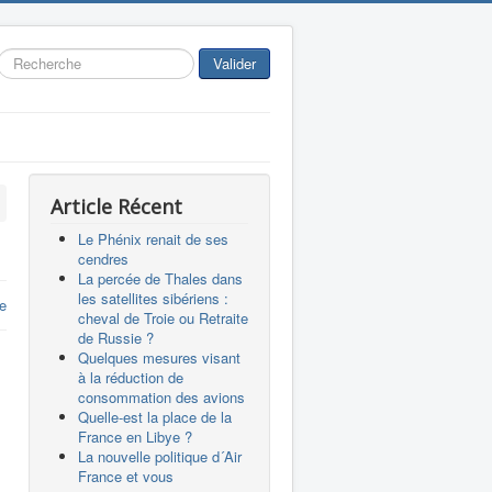
Rechercher
Valider
Article Récent
Le Phénix renait de ses
cendres
La percée de Thales dans
les satellites sibériens :
re
cheval de Troie ou Retraite
de Russie ?
Quelques mesures visant
à la réduction de
consommation des avions
Quelle-est la place de la
France en Libye ?
La nouvelle politique d´Air
France et vous