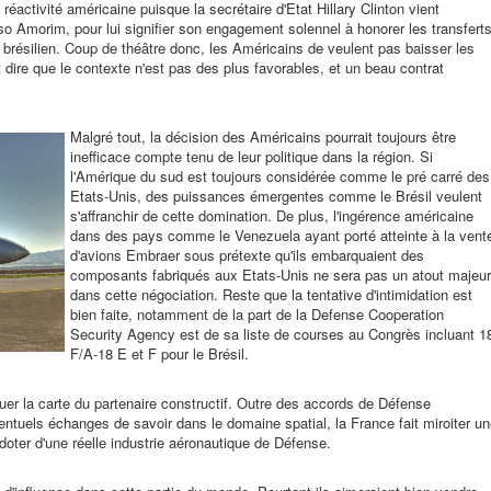
réactivité américaine puisque la secrétaire d'Etat Hillary Clinton vient
o Amorim, pour lui signifier son engagement solennel à honorer les transfert
brésilien. Coup de théâtre donc, les Américains de veulent pas baisser les
ut dire que le contexte n'est pas des plus favorables, et un beau contrat
Malgré tout, la décision des Américains pourrait toujours être
inefficace compte tenu de leur politique dans la région. Si
l'Amérique du sud est toujours considérée comme le pré carré des
Etats-Unis, des puissances émergentes comme le Brésil veulent
s'affranchir de cette domination. De plus, l'ingérence américaine
dans des pays comme le Venezuela ayant porté atteinte à la vent
d'avions Embraer sous prétexte qu'ils embarquaient des
composants fabriqués aux Etats-Unis ne sera pas un atout majeur
dans cette négociation. Reste que la tentative d'intimidation est
bien faite, notamment de la part de la Defense Cooperation
Security Agency est de sa liste de courses au Congrès incluant 1
F/A-18 E et F pour le Brésil.
ouer la carte du partenaire constructif. Outre des accords de Défense
ventuels échanges de savoir dans le domaine spatial, la France fait miroiter u
e doter d'une réelle industrie aéronautique de Défense.