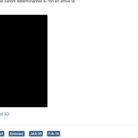
 seront déterminantes si l'on en arrive là.
nt ICI
il
Embraer
JAS-39
F/A-18