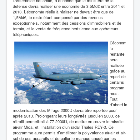
l’Assemblée nationale, a annoncé que le ministère de la
défense devra réaliser une économie de 3,5Md€
entre 2011 et
2013. L’économie réelle à réaliser ne devrait être que de
1,5Md€, le reste étant compensé par des revenus
exceptionnels, notamment des cessions d’immobiliers et de
terrain, et la vente de fréquence hertzienne aux opérateurs
téléphoniques.
L’économ
ie
restante
sera
réalisée
grâce au
report de
certains
program
mes.
Tout
d’abord la
modernisation des Mirage 2000D devra être reportée pour
après 2013. Prolongeant leurs longévités jusqu’en 2030, ce
rétrofit permettrait à 77 2000D, de mettre en œuvre le missile
air-air Mica, et l’installation d’un radar Thales RDY-3.
Ce
programme aura permis d’améliorer la polyvalence air-air et air-
sol de ces appareils et de palier le manque causé par les