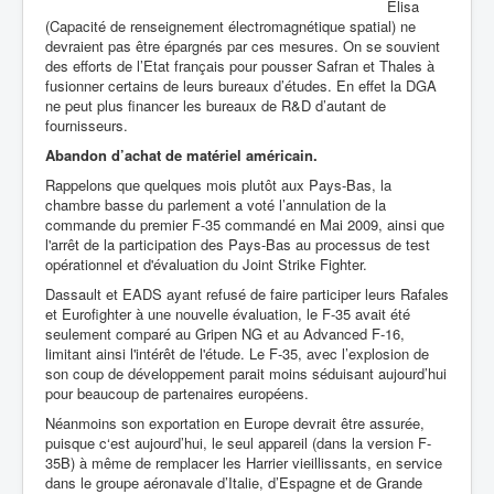
Elisa
(Capacité de renseignement électromagnétique spatial) ne
devraient pas être épargnés par ces mesures. On se souvient
des efforts de l’Etat français pour pousser Safran et Thales à
fusionner certains de leurs bureaux d’études. En effet
la DGA
ne peut plus financer les bureaux de R&D
d’autant de
fournisseurs.
Abandon d’achat de matériel américain.
Rappelons que quelques mois plutôt
aux Pays-Bas,
la
chambre basse du parlement a voté l’annulation de la
commande du premier F-35 commandé en Mai 2009, ainsi que
l'arrêt de la participation des Pays-Bas au processus de test
opérationnel et d'évaluation du Joint Strike Fighter.
Dassault et EADS ayant refusé de faire participer leurs Rafales
et Eurofighter à une nouvelle évaluation, le F-35 avait été
seulement comparé au Gripen NG et au Advanced F-16,
limitant ainsi l'intérêt de l'étude. Le F-35, avec l’explosion de
son coup de développement parait moins séduisant aujourd’hui
pour beaucoup de partenaires européens.
Néanmoins son exportation en Europe devrait être assurée,
puisque c‘est aujourd’hui, le seul appareil (dans la version F-
35B) à même de remplacer les Harrier vieillissants, en service
dans le groupe aéronavale d’Italie, d’Espagne et de Grande