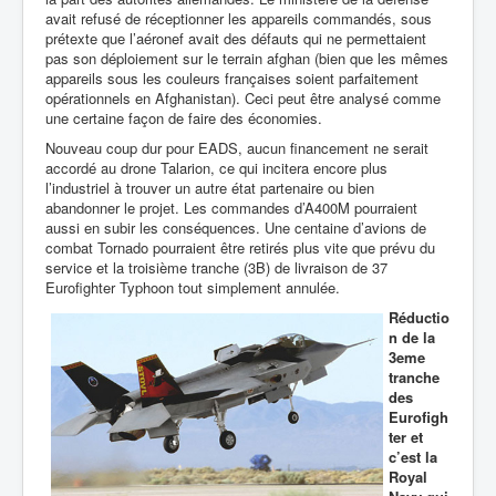
avait refusé de réceptionner les appareils commandés, sous
prétexte que l’aéronef avait des défauts qui ne permettaient
pas son déploiement sur le terrain afghan (bien que les mêmes
appareils sous les couleurs françaises soient parfaitement
opérationnels en Afghanistan).
Ceci peut être analysé comme
une certaine façon de faire des économies.
Nouveau coup dur pour EADS, aucun financement ne serait
accordé au drone Talarion, ce qui incitera encore plus
l’industriel à trouver un autre état partenaire ou
bien
abandonner le projet. Les commandes d’A400M pourraient
aussi en subir les conséquences. Une centaine d’avions de
combat Tornado pourraient être retirés plus vite que prévu du
service et la troisième tranche (3B) de livraison de 37
Eurofighter Typhoon tout simplement annulée.
Réductio
n de la
3eme
tranche
des
Eurofigh
ter et
c’est la
Royal