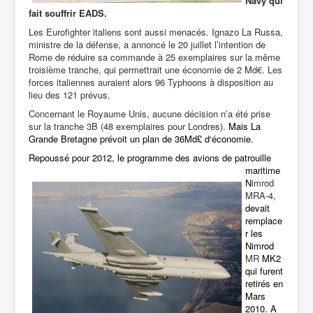
Navy qui
fait souffrir EADS.
Les Eurofighter italiens sont aussi menacés.
Ignazo La Russa,
ministre de la défense, a annoncé le 20 juillet
l’intention de
Rome de réduire sa commande à 25 exemplaires sur la même
troisième tranche, qui permettrait une économie de 2 Md€. Les
forces italiennes auraient alors 96 Typhoons à disposition au
lieu des 121 prévus.
Concernant le Royaume Unis, aucune décision n’a été prise
sur la tranche 3B (48 exemplaires pour Londres).
Mais La
Grande Bretagne prévoit un plan de 36Md£ d‘économie.
Repoussé pour 2012, le programme des avions de patrouille
maritime
N
imrod
MRA-4,
devait
remplace
r les
Nimrod
MR
MK2
qui furent
retirés
en
Mars
2010.
A