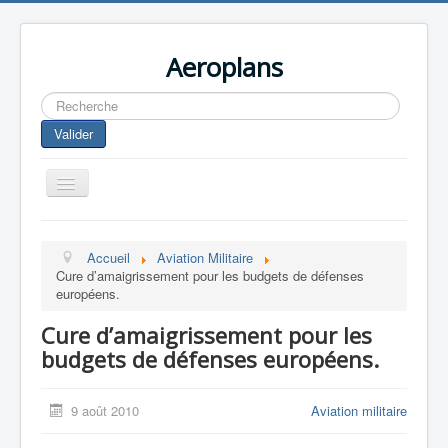
Aeroplans
Rechercher
Valider
Toggle
Navigation
Home
Accueil
Aviation Militaire
Aviation Commerciale
Cure d’amaigrissement pour les budgets de défenses
européens.
Aviation d'Affaire
Cure d’amaigrissement pour les
Aviation Militaire
budgets de défenses européens.
Europespace
Drones
9 août 2010
Aviation militaire