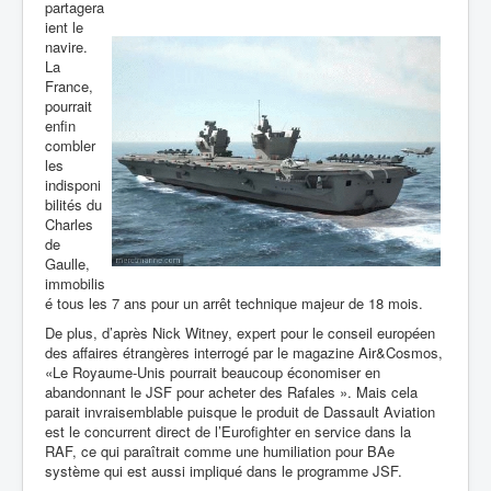
partagera
ient le
navire.
La
France,
pourrait
enfin
combler
les
indisponi
bilités du
Charles
de
Gaulle,
immobilis
é tous les 7 ans pour un arrêt technique majeur de 18 mois.
De plus, d’après Nick Witney, expert pour le conseil européen
des affaires étrangères interrogé par le magazine Air&Cosmos,
«Le Royaume-Unis pourrait beaucoup économiser en
abandonnant le JSF pour acheter des Rafales ». Mais cela
parait invraisemblable puisque le produit de Dassault Aviation
est le concurrent direct de l’Eurofighter en service dans la
RAF, ce qui paraîtrait comme une humiliation pour BAe
système qui est aussi impliqué dans le programme JSF.