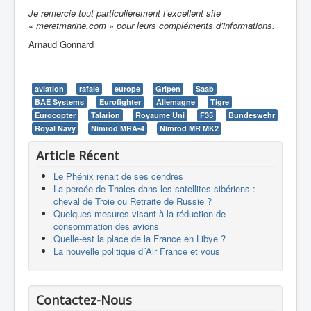
Je remercie tout particulièrement l’excellent site
« meretmarine.com » pour
leurs compléments d’informations.
Arnaud Gonnard
aviation
rafale
europe
Gripen
Saab
BAE Systems
Eurofighter
Allemagne
Tigre
Eurocopter
Talarion
Royaume Uni
F35
Bundeswehr
Royal Navy
Nimrod MRA-4
Nimrod MR MK2
Article Récent
Le Phénix renait de ses cendres
La percée de Thales dans les satellites sibériens :
cheval de Troie ou Retraite de Russie ?
Quelques mesures visant à la réduction de
consommation des avions
Quelle-est la place de la France en Libye ?
La nouvelle politique d´Air France et vous
Contactez-Nous