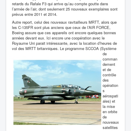
retards du Rafale F3 qui arrive qu’au compte goutte dans
l’armée de l’air, dont seulement 25 nouveaux exemplaires sont
prévus entre 2011 et 2014.
Autre report, celui des nouveaux ravitailleurs MRTT, alors que
les C-135FR sont plus anciens que ceux de l’AIR FORCE,
Boeing assure que ces appareils ont encore quelques bonnes
années devant eux. Ici encore une coopération avec le
Royaume Uni parait intéressante, avec la location d’heures de
vol des MRTT britanniques. Le programme SCCOA (Système
de
comman
dement
et de
contrôle
des
opération
s
aérospati
ales) et
la mise
en orbite
de
nouveaux
satellites