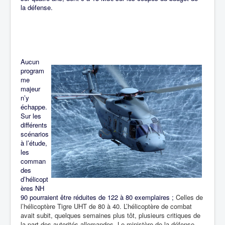
la défense.
Aucun
program
me
majeur
n’y
échappe.
Sur les
différents
scénarios
à l’étude,
les
comman
des
d’hélicopt
ères NH
90 pourraient être réduites de 122 à 80 exemplaires ;
Celles de
l’hélicoptère Tigre UHT
de 80 à 40.
L’hélicoptère de combat
avait subit, quelques semaines plus tôt, plusieurs critiques de
la part des autorités allemandes. Le ministère de la défense