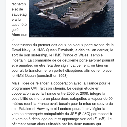
recherch
e et de
sauvetag
e a lui
aussi été
gelé.
Alors que
la
construction du premier des deux nouveaux porte-avions de la
Royal Navy, le HMS Queen Elizabeth, a débuté l'an dernier, le
sort de son sistership, le HMS Prince of Wales, semble
incertain. La commande de ce deuxième porte aéronef pourrait
être annulée, ou être retardée significativement, ou bien on
pourrait le transformer en porte-hélicoptères afin de remplacer
le HMS Ocean (construit en 1998).
Mais l’idée de relancer la coopération avec la France pour le
programme CVF fait son chemin. Le design étudié en
coopération avec la France entre 2006 et 2008, intègre la
possibilité de mettre en place deux catapultes à vapeur de 90
mètres (dont la France avait besoin pour la mise en œuvre de
ses Rafales et Hawkeye) et Londres pourrait privilégier la
version embarquée catapultable du
JSF (F-35C) par rapport
à
la version à décollage court et appontage vertical (F-35B). Le
bâtiment serait alors utilisable par les deux nations qui