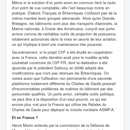
Même si la solution d’un porte avion en commun tient la route
d’un point de vue comptable, elle l’est beaucoup moins en
pratique. D'abord, Français et Britanniques n'utilisent pas de la
même manière leurs groupes aéronavals. Alors qu'en Grande-
Bretagne, les bâtiments sont plus des transports d'aéronefs, la
Marine nationale, à l'instar des Américains, conçoit ses porte-
avions comme de véritables outils de projection de puissance,
totalement autonomes dans la mise en œuvre de leur aviation,
ce qui implique à bord une maintenance très poussée.
Deuxièmement, si le projet CVF a été étudié en coopération
avec la France, cette dernière avait pour le modèle qu'elle
souhaitait construire (le CVF-FR, dont la réalisation a été
ajournée par le président Sarkozy en 2008) adopté des
modifications que n'ont pas retenues les Britanniques. On
notera aussi que l'utilisation non permanente d'une seconde
plateforme totalement différente du Charles de Gaulle poserait
d'insurmontables problèmes de maitrise du bâtiment par des
personnels qualifiés.
Un porte avion, véritable outils politique,
ne peut être à la disposition d’un seul pouvoir, ce qui est
encore plus vrai pour la France qui utilise les Rafales du
Charles de Gaule pour déployer le missile nucléaire ASMP-A.
Et en France ?
Hervé Morrin entendu par la commission de la Défense de