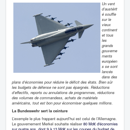
Un vent
d’austérit
é souffle
sur le
vieux
continent
et tous
les
grands
gouverne
ments
européen
s se sont
lancés
dans des
plans d’économies pour réduire le déficit des états. Bien sûr
les budgets de défense ne sont pas épargnés. Réductions
d’effectifs, reports ou annulations de programmes, réductions
des volumes de commandess, achats de matériels
américains, tout est bon pour économiser quelques millions.
La Bundeswehr
sert la ceinture
L’exemple le plus frappant aujourd’hui est celui de l’Allemagne.
Le gouvernement Merkel souhaite réaliser
80 Md€ d'économies
sur quatre ans, dont 9 à 13 Md€ sur les coupes du budget de