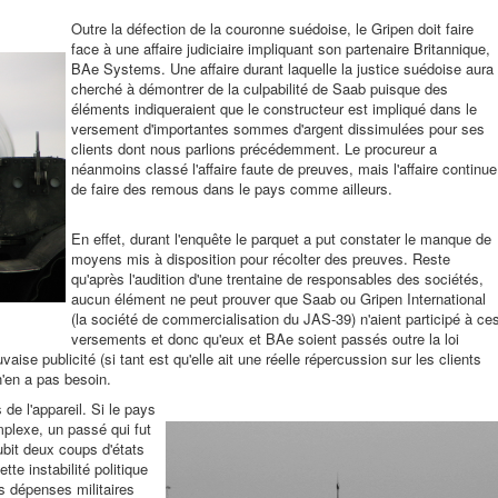
Outre la défection de la couronne suédoise, le Gripen doit faire
face à une affaire judiciaire impliquant son partenaire Britannique,
BAe Systems. Une affaire durant laquelle la justice suédoise aura
cherché à démontrer de la culpabilité de Saab puisque des
éléments indiqueraient que le constructeur est impliqué dans le
versement d'importantes sommes d'argent dissimulées pour ses
clients dont nous parlions précédemment. Le procureur a
néanmoins classé l'affaire faute de preuves, mais l'affaire continue
de faire des remous dans le pays comme ailleurs.
En effet, durant l'enquête le parquet a put constater le manque de
moyens mis à disposition pour récolter des preuves. Reste
qu'après l'audition d'une trentaine de responsables des sociétés,
aucun élément ne peut prouver que Saab ou Gripen International
(la société de commercialisation du JAS-39) n'aient participé à ce
versements et donc qu'eux et BAe soient passés outre la loi
ise publicité (si tant est qu'elle ait une réelle répercussion sur les clients
n'en a pas besoin.
de l'appareil. Si le pays
plexe, un passé qui fut
ubit deux coups d'états
tte instabilité politique
es dépenses militaires