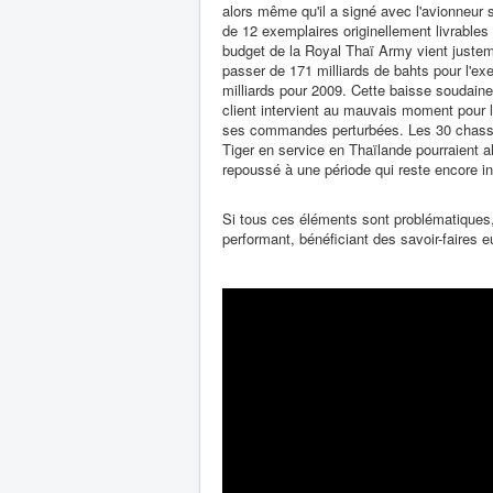
alors même qu'il a signé avec l'avionneur s
de 12 exemplaires originellement livrables 
budget de la Royal Thaï Army vient justeme
passer de 171 milliards de bahts pour l'ex
milliards pour 2009. Cette baisse soudain
client intervient au mauvais moment pour le
ses commandes perturbées. Les 30 chass
Tiger en service en Thaïlande pourraient alo
repoussé à une période qui reste encore i
Si tous ces éléments sont problématiques,
performant, bénéficiant des savoir-faires eu