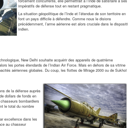
forcément concurrente, elle permettrait à l’Inde de satisfaire à ses
impératifs de défense tout en restant pragmatique.
La situation géopolitique de l’Inde et l’étendue de son territoire en
font un pays difficile à défendre. Comme nous le disions
précédemment, l’arme aérienne est alors cruciale dans le dispositi
indien.
hnologique, New Delhi souhaite acquérir des appareils de quatrième
lors les portes étendards de l’Indian Air Force. Mais en dehors de sa vitrine
pacités aériennes globales. Du coup, les flottes de Mirage 2000 ou de Sukhoï
ions de la défense auprès
de dollars de fonds en
42 chasseurs bombardiers
nt le total du nombre
par excellence dans les
place au chasseur