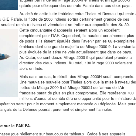
qataris pour débloquer des contrats Rafale dans ces deux pays.
Au-delà de cette lutte fratricide entre Thales et Dassault qui reste 
u GIE Rafale, la flotte de 2000 indiens sortira certainement grandie de ces
seraient remis à niveau et viendraient se frotter aux capacités des Su-30.
Cette cinquantaine d’appareils seraient alors un
excellent
complément pour l’IAF. Cependant, ils auraient certainement plus
de poids s’ils étaient épaulés dans l’avenir par les 68 exemplaires
émiriens dont une grande majorité de Mirage 2000-9. La version la
plus évoluée de la série ne vole actuellement que dans ce pays.
Au Qatar, ce sont douze Mirage 2000-5 qui pourraient prendre la
direction des cieux indiens. Au total, 130 Mirage 2000 voleraient
alors en Inde.
Mais dans ce cas, le rétrofit des Mirage 2000H serait compromis.
Une mauvaise nouvelle pour Thales alors que la mise à niveau
de
flottes de Mirage 2000-5 et Mirage 2000D de l'armée de l'Air
française parait de plus en plus compromise. Elle représente 700
millions d'euros et semble être une opportunité pour le ministère d
 opération serait pour le moment simplement menacée ou déplacée. Mais pour
 français de la Défense pourrait purement et simplement l’annuler.
e sur le PAK FA.
chasse joue réellement sur beaucoup de tableaux. Grâce à ses appareils