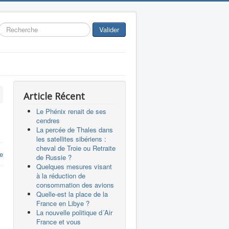
Rechercher
Valider
Article Récent
Le Phénix renait de ses
cendres
La percée de Thales dans
les satellites sibériens :
cheval de Troie ou Retraite
re
de Russie ?
Quelques mesures visant
à la réduction de
consommation des avions
Quelle-est la place de la
France en Libye ?
La nouvelle politique d´Air
France et vous