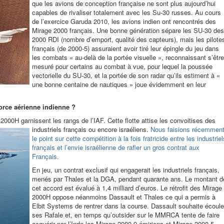
que les avions de conception française ne sont plus aujourd’hui
capables de rivaliser totalement avec les Su-30 russes. Au cours
de l’exercice Garuda 2010, les avions indien ont rencontrés des
Mirage 2000 français.
Une bonne génération sépare les SU-30 des
2000 RDI (nombre d’emport, qualité des capteurs), mais les pilote
français (de 2000-5) assuraient avoir tiré leur épingle du jeu dans
les combats « au-delà de la portée visuelle », reconnaissant s’être
mesuré pour certains au combat à vue, pour lequel la poussée
vectorielle du SU-30, et la portée de son radar qu’ils estiment à «
une bonne centaine de nautiques » joue évidemment en leur
force aérienne indienne ?
000H garnissent les rangs de l’IAF. Cette
flotte attise les convoitises des
industriels français ou encore israéliens.
Nous faisions récemmen
le point sur cette compétition à la fois fratricide entre les industriel
français et l’envie israélienne de rafler un gros contrat aux
Français.
En jeu, un contrat exclusif qui engagerait les industriels français,
menés par Thales et la DGA, pendant quarante ans. Le montant d
cet accord est évalué à 1,4 milliard d’euros. Le rétrofit des Mirage
2000H oppose néanmoins Dassault et Thales ce qui a permis à
Elbit Systems de rentrer dans la course. Dassault souhaite écoule
ses Rafale et, en temps qu’outsider sur le MMRCA tente de faire
acquérir par l’Inde les Mirage 2000-9 émiriens et Mirage 2000-5