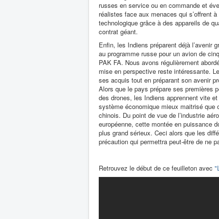
russes en service ou en commande et éven
réalistes face aux menaces qui s’offrent 
technologique grâce à des appareils de qu
contrat géant.
Enfin, les Indiens préparent déjà l’avenir g
au programme russe pour un avion de cinq
PAK FA. Nous avons régulièrement abordé 
mise en perspective reste intéressante. Le
ses acquis tout en préparant son avenir p
Alors que le pays prépare ses premières 
des drones, les Indiens apprennent vite et
système économique mieux maitrisé que ce
chinois. Du point de vue de l’industrie aé
européenne, cette montée en puissance do
plus grand sérieux. Ceci alors que les dif
précaution qui permettra peut-être de ne p
Retrouvez le début de ce feuilleton avec
"