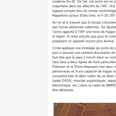
moderne Su-30. De fait, cet avion est en 
majoritaire dans les effectifs de l’IAF. Un
logique compte tenu du niveau technologiqu
Rappelons qu'aux Etats-Unis, le F-35 JSF 
Au fur et à mesure que le temps s’écoulera
des forces aériennes indiennes. Sa réputati
l’avion apporte à l’IAF une force de frapp
la région. A noter ensuite que pour le c
proposent un appareil encore plus évolué,
L’Inde applique une stratégie qui porte de p
pour s’assurer une certaine domination de l
faut dire que le pays s’inscrit dans un conte
faire face à deux lignes de front particuli
Pakistan et la Chine disposent tout deux 
performants et d’une capacité de frappe n
comprend bien le désir indien de se doter 
(radar EASA, missiles sophistiqués, équi
électronique, etc.) dans le cadre du MMR
être délaissés.