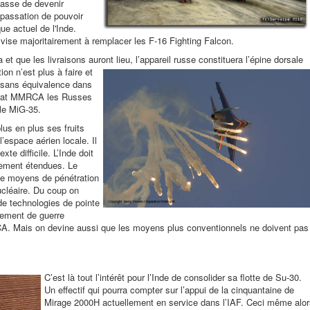
passe de devenir
e passation de pouvoir
e actuel de l'Inde.
vise majoritairement à remplacer les F-16 Fighting Falcon.
 et que les livraisons auront lieu,
l’appareil russe constituera l’épine dorsale
on n’est plus à faire et
e sans équivalence dans
ontrat MMRCA les Russes
 le MiG-35.
lus en plus ses fruits
’espace aérien locale. Il
xte difficile. L’Inde doit
èrement étendues. Le
de moyens de pénétration
ucléaire. Du coup on
de technologies de pointe
pement de guerre
CA. Mais on devine aussi que les moyens plus conventionnels ne doivent pas
C’est là tout l’intérêt pour l’Inde de consolider sa flotte de Su-30.
Un effectif qui pourra compter sur l’appui de la cinquantaine de
Mirage 2000H actuellement en service dans l’IAF. Ceci même alor