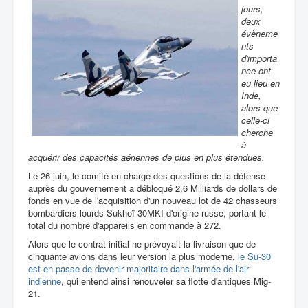
jours,
deux
évèneme
nts
d'importa
nce ont
eu lieu en
Inde,
alors que
celle-ci
cherche
à
acquérir des capacités aériennes de plus en plus étendues.
Le 26 juin, le comité en charge des questions de la défense
auprès du gouvernement a débloqué 2,6 Milliards de dollars de
fonds en vue de l'acquisition d'un nouveau lot de 42 chasseurs
bombardiers lourds Sukhoï-30MKI d'origine russe, portant le
total du nombre d'appareils en commande à 272.
Alors que le contrat initial ne prévoyait la livraison que de
cinquante avions dans leur version la plus moderne,
le Su-30
est en passe de devenir majoritaire dans l'armée de l'air
indienne
, qui entend ainsi renouveler sa flotte d'antiques Mig-
21.