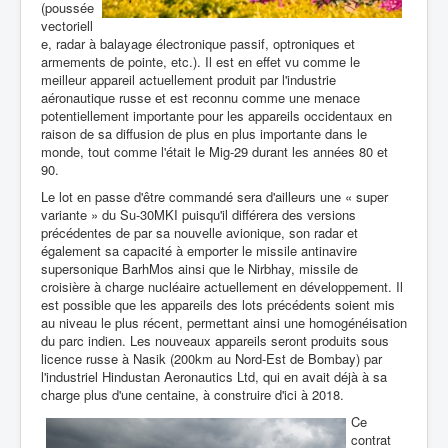
(poussée
vectoriell
e, radar à balayage électronique passif, optroniques et
armements de pointe, etc.). Il est en effet vu comme le
meilleur appareil actuellement produit par l'industrie
aéronautique russe et est reconnu comme une menace
potentiellement importante pour les appareils occidentaux en
raison de sa diffusion de plus en plus importante dans le
monde, tout comme l'était le Mig-29 durant les années 80 et
90.
Le lot en passe d'être commandé sera d'ailleurs une « super
variante » du Su-30MKI puisqu'il différera des versions
précédentes de par sa nouvelle avionique, son radar et
également sa capacité à emporter le missile antinavire
supersonique BarhMos ainsi que le Nirbhay, missile de
croisière à charge nucléaire actuellement en développement. Il
est possible que les appareils des lots précédents soient mis
au niveau le plus récent, permettant ainsi une homogénéisation
du parc indien. Les nouveaux appareils seront produits sous
licence russe à Nasik (200km au Nord-Est de Bombay) par
l'industriel Hindustan Aeronautics Ltd, qui en avait déjà à sa
charge plus d'une centaine, à construire d'ici à 2018.
Ce
contrat