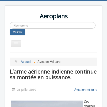
Aeroplans
Rechercher
Valider
Toggle
Navigation
Home
Accueil
Aviation Militaire
Aviation Commerciale
L’arme aérienne indienne continue
Aviation d'Affaire
sa montée en puissance.
Aviation Militaire
Europespace
21 juillet 2010
Aviation militaire
Drones
Ces
derniers