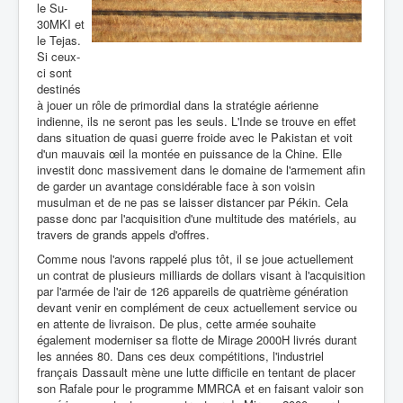
le Su-
30MKI et
le Tejas.
Si ceux-
ci sont
destinés
à jouer un rôle de primordial dans la stratégie aérienne
indienne, ils ne seront pas les seuls. L'Inde se trouve en effet
dans situation de quasi guerre froide avec le Pakistan et voit
d'un mauvais œil la montée en puissance de la Chine. Elle
investit donc massivement dans le domaine de l'armement afin
de garder un avantage considérable face à son voisin
musulman et de ne pas se laisser distancer par Pékin. Cela
passe donc par l'acquisition d'une multitude des matériels, au
travers de grands appels d'offres.
Comme nous l'avons rappelé plus tôt, il se joue actuellement
un contrat de plusieurs milliards de dollars visant à l'acquisition
par l'armée de l'air de 126 appareils de quatrième génération
devant venir en complément de ceux actuellement service ou
en attente de livraison. De plus, cette armée souhaite
également moderniser sa flotte de Mirage 2000H livrés durant
les années 80. Dans ces deux compétitions, l'industriel
français Dassault mène une lutte difficile en tentant de placer
son Rafale pour le programme MMRCA et en faisant valoir son