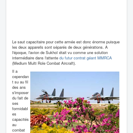
Le saut capacitaire pour cette armée est donc énorme puisque
les deux appareils sont séparés de deux générations. A
l'époque, l'avion de Sukhoï était vu comme une solution
intermédiaire dans l'attente
du futur contrat géant MMRCA
(Medium Multi Role Combat Aircraft).
Il a
cependan
t su au fil
des ans
s'imposer
du fait de
ses
formidabl
es
capacités
au
combat