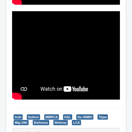
Inde
Sukhoi
MMRCA
HAL
Su-30MKI
Tejas
Mig-29K
Barhmos
Nirbhay
LCA