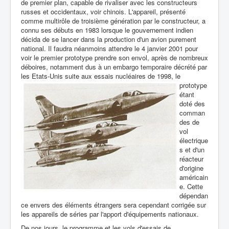
de premier plan, capable de rivaliser avec les constructeurs
russes et occidentaux, voir chinois. L'appareil, présenté
comme multirôle de troisième génération par le constructeur, a
connu ses débuts en 1983 lorsque le gouvernement indien
décida de se lancer dans la production d'un avion purement
national. Il faudra néanmoins attendre le 4 janvier 2001 pour
voir le premier prototype prendre son envol, après de nombreux
déboires, notamment dus à un embargo temporaire décrété par
les Etats-Unis suite aux essais nucléaires de
1998, le
prototype
étant
doté des
comman
des de
vol
électrique
s et d'un
réacteur
d'origine
américain
e. Cette
dépendan
ce envers des éléments étrangers sera cependant corrigée sur
les appareils de séries par l'apport d'équipements nationaux.
De nos jours, le programme et les vols d'essais de