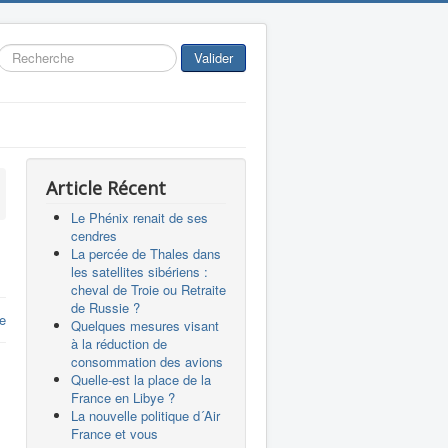
Rechercher
Valider
Article Récent
Le Phénix renait de ses
cendres
La percée de Thales dans
les satellites sibériens :
cheval de Troie ou Retraite
de Russie ?
re
Quelques mesures visant
à la réduction de
consommation des avions
Quelle-est la place de la
France en Libye ?
La nouvelle politique d´Air
France et vous