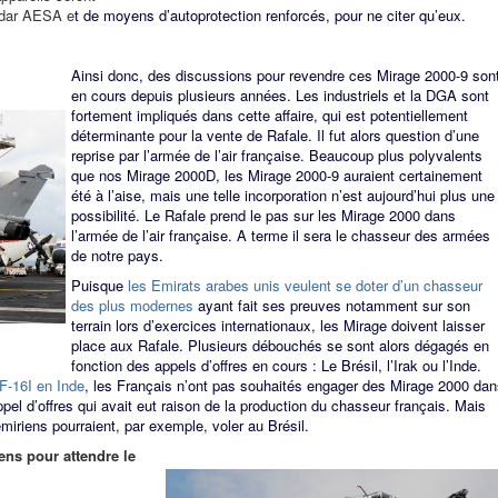
adar AESA e
t de moyens d’autoprotection renforcés, pour ne citer qu’eux.
Ainsi donc, des discussions pour revendre ces Mirage 2000-9 son
en cours depuis plusieurs années. Les industriels et la DGA sont
fortement impliqués dans cette affaire, qui est potentiellement
déterminante pour la vente de Rafale. Il fut alors question d’une
reprise par l’armée de l’air française. Beaucoup plus polyvalents
que nos Mirage 2000D, les Mirage 2000-9 auraient certainement
été à l’aise, mais une telle incorporation n’est aujourd’hui plus une
possibilité. Le Rafale prend le pas sur les Mirage 2000 dans
l’armée de l’air française. A terme il sera le chasseur des armées
de notre pays.
Puisque
les Emirats arabes unis veulent se doter d’un chasseur
des plus modernes
ayant fait ses preuves notamment sur son
terrain lors d’exercices internationaux, les Mirage doivent laisser
place aux Rafale. Plusieurs débouchés se sont alors dégagés en
fonction des appels d’offres en cours : Le Brésil, l’Irak ou l’Inde.
F-16I en Inde
, les Français n’ont pas souhaités engager des Mirage 2000 dan
ppel d’offres qui avait eut raison de la production du chasseur français. Mais
iriens pourraient, par exemple, voler au Brésil.
ens pour attendre le