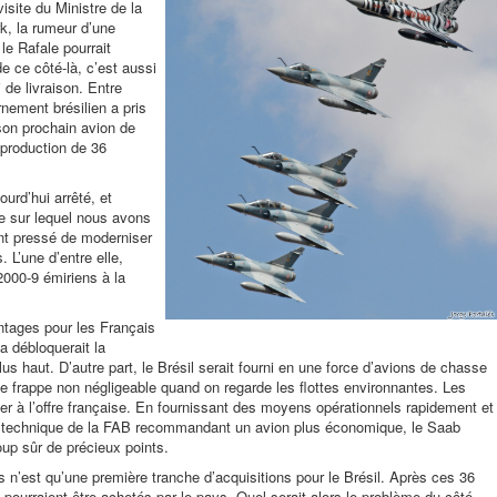
site du Ministre de la
k, la rumeur d’une
le Rafale pourrait
de ce côté-là, c’est aussi
 de livraison. Entre
rnement brésilien a pris
 son prochain avion de
 production de 36
ourd’hui arrêté, et
ie sur lequel nous avons
ant pressé de moderniser
 L’une d’entre elle,
 2000-9 émiriens à la
antages pour les Français
a débloquerait la
us haut. D’autre part, le Brésil serait fourni en une force d’avions de chasse
e frappe non négligeable quand on regarde les flottes environnantes. Les
llier à l’offre française. En fournissant des moyens opérationnels rapidement et
rt technique de la FAB recommandant un avion plus économique, le Saab
up sûr de précieux points.
s n’est qu’une première tranche d’acquisitions pour le Brésil. Après ces 36
 pourraient être achetés par le pays. Quel serait alors le problème du côté