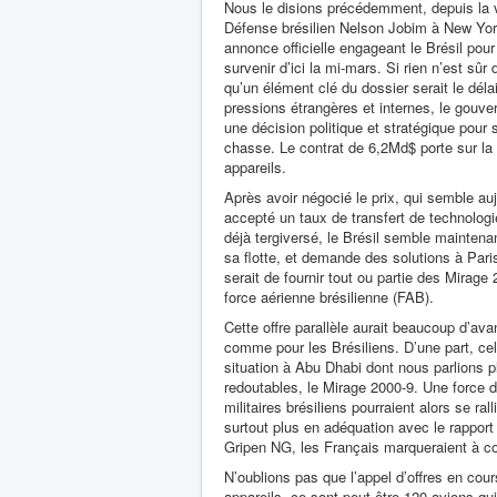
Nous le disions précédemment, depuis la vi
Défense brésilien Nelson Jobim à New Yor
annonce officielle engageant le Brésil pour 
survenir d’ici la mi-mars. Si rien n’est sûr 
qu’un élément clé du dossier serait le délai
pressions étrangères et internes, le gouve
une décision politique et stratégique pour
chasse. Le contrat de 6,2Md$ porte sur la
appareils.
Après avoir négocié le prix, qui semble auj
accepté un taux de transfert de technolog
déjà tergiversé, le Brésil semble mainten
sa flotte, et demande des solutions à Paris.
serait de fournir tout ou partie des Mirage
force aérienne brésilienne (FAB).
Cette offre parallèle aurait beaucoup d’av
comme pour les Brésiliens. D’une part, cel
situation à Abu Dhabi dont nous parlions pl
redoutables, le Mirage 2000-9. Une force d
militaires brésiliens pourraient alors se ra
surtout plus en adéquation avec le rappo
Gripen NG, les Français marqueraient à co
N’oublions pas que l’appel d’offres en cour
appareils, ce sont peut-être 120 avions qui