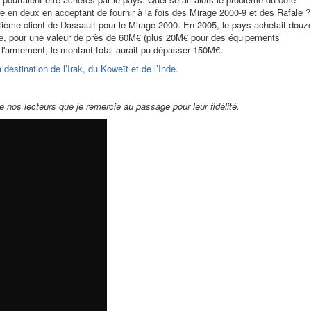
re en deux en acceptant de fournir à la fois des Mirage 2000-9 et des Rafale ?
tième client de Dassault pour le Mirage 2000. En 2005, le pays achetait douz
e, pour une valeur de près de 60M€ (plus 20M€ pour des équipements
l'armement, le montant total aurait pu dépasser 150M€.
estination de l’Irak, du Koweït et de l’Inde.
de nos lecteurs que je remercie au passage pour leur fidélité.