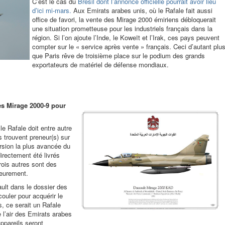
C’est le cas du
Brésil dont l’annonce officielle pourrait avoir lieu
d’ici mi-mars.
Aux Emirats arabes unis, où le Rafale fait aussi
office de favori, la vente des Mirage 2000 émiriens débloquerait
une situation prometteuse pour les industriels français dans la
région. Si l’on ajoute l’Inde, le Koweït et l’Irak, ces pays peuvent
compter sur le « service après vente » français. Ceci d’autant plu
que Paris rêve de troisième place sur le podium des grands
exportateurs de matériel de défense mondiaux.
es Mirage 2000-9 pour
le Rafale doit entre autre
 trouvent preneur(s) sur
rsion la plus avancée du
irectement été livrés
rois autres sont des
ieurement.
ault dans le dossier des
ouler pour acquérir le
, ce serait un Rafale
e l’air des Emirats arabes
appareils seront