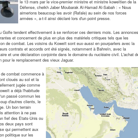
le 13 mars par le vice-premier ministre et ministre koweïtien de la
Défense, cheikh Jaber Moubarak Al-Hamad Al-Sabah : « Nous
aimerions beaucoup les avoir (Rafale) au sein de nos forces
armées », a-t-il ainsi déclaré lors d'un point presse.
du Golfe tendent effectivement à se renforcer ces derniers mois. Les annonce
rantes et concernent de plus en plus des matériels critiques tels que les
ation de combat. Les voisins du Koweït sont eux-aussi en pourparlers avec la
eurs contrats et accords ont été signés, notamment à Bahreïn, avec la
taire et une déclaration conjointe dans le domaine du nucléaire civil. L'achat d
 pour le remplacement des vieux Jaguar.
tte de combat commence à
ont cloués au sol et la
tuellement jugée comme
oweït a déjà l'habitude
qu'un passé commun les
up d'autres clients, le
ge. Un bon terrain
is attention à ne pas
un fief des Etats-Unis ou
os deux pays sont
se qui permettent aux
n politique sur les