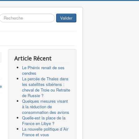
Rechercher
Valider
Article Récent
Le Phénix renait de ses
cendres
La percée de Thales dans
les satellites sibériens :
re
cheval de Troie ou Retraite
de Russie ?
Quelques mesures visant
à la réduction de
consommation des avions
Quelle-est la place de la
France en Libye ?
La nouvelle politique d´Air
France et vous