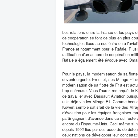
Les relations entre la France et les pays 
de coopération se font de plus en plus cou
technologies liées au nucléaire ou à l'avi
France et notamment pour le Rafale. Plusi
ratification d'un accord de coopération mili
Rafale a également été évoqué avec Oman
Pour le pays, la modernisation de sa flo
devenir urgente. En effet, ses Mirage F1 s
modernisation de sa flotte de F18 est ac
trop onéreuse. Vous l'aurez remarqué, le K
de travailler avec Dassault Aviation puis
unis déjà via les Mirage F1. Comme beauco
Koweït semble satisfait de la vie des Mira
d'évolution pour les équipes françaises ma
partir gagnant d'avance dans ce qui reste 
encore du Royaume-Unis. Ceci même si n
depuis 1992 liés par des accords de défen
deux nations de développer leur concertatio