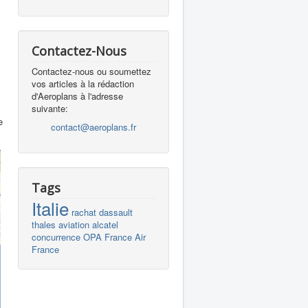
Contactez-Nous
Contactez-nous ou soumettez
s
vos articles à la rédaction
d'Aeroplans à l'adresse
suivante:
e
contact@aeroplans.fr
Tags
Italie
rachat
dassault
thales
aviation
alcatel
concurrence
OPA
France
Air
France