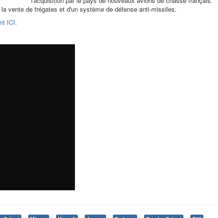
l'acquisition par le pays de nouveaux avions de chasse français.
 à la vente de frégates et d'un système de défense anti-missiles.
nt ICI.