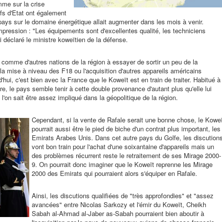
me sur la crise
fs d'Etat ont également
pays sur le domaine énergétique allait augmenter dans les mois à venir.
impression : "Les équipements sont d'excellentes qualité, les techniciens
i déclaré le ministre koweïtien de la défense.
 comme d'autres nations de la région à essayer de sortir un peu de la
a mise à niveau des F18 ou l'acquisition d'autres appareils américains
d'hui, c'est bien avec la France que le Koweït est en train de traiter. Habitué à
ire, le pays semble tenir à cette double provenance d'autant plus qu'elle lui
'on sait être assez impliqué dans la géopolitique de la région.
Cependant, si la vente de Rafale serait une bonne chose, le Kowe
pourrait aussi être le pied de biche d'un contrat plus important, les
Emirats Arabes Unis. Dans cet autre pays du Golfe, les discution
vont bon train pour l'achat d'une soixantaine d'appareils mais un
des problèmes récurrent reste le retraitement de ses Mirage 2000-
9. On pourrait donc imaginer que le Koweït reprenne les Mirage
2000 des Emirats qui pourraient alors s'équiper en Rafale.
Ainsi, les discutions qualifiées de "très approfondies" et "assez
avancées" entre Nicolas Sarkozy et l'émir du Koweït, Cheikh
Sabah al-Ahmad al-Jaber as-Sabah pourraient bien aboutir à