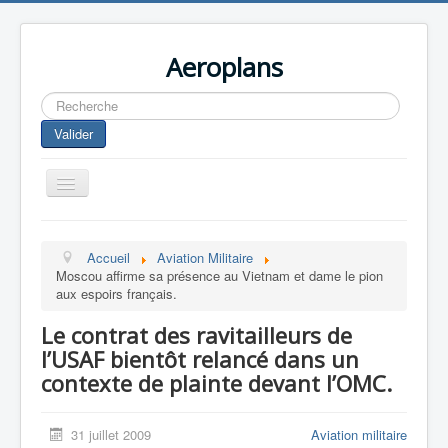
Aeroplans
Rechercher
Valider
Toggle
Navigation
Home
Accueil
Aviation Militaire
Aviation Commerciale
Moscou affirme sa présence au Vietnam et dame le pion
aux espoirs français.
Aviation d'Affaire
Le contrat des ravitailleurs de
Aviation Militaire
l’USAF bientôt relancé dans un
Europespace
contexte de plainte devant l’OMC.
Drones
31 juillet 2009
Aviation militaire