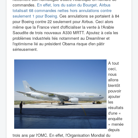
commandes.
En effet, lors du salon du Bourget, Airbus
totalisait 68 commandes nettes hors annulations contre
seulement 1 pour Boeing.
Ces annulations se portaient à 84
pour Boeing contre 22 seulement pour Airbus. Ceci alors
même que la France vient d'officialiser la vente à l'Arabie
Saoudite de trois nouveaux A330 MRTT. Ajoutez à cela les
problèmes industriels liés notamment au Dreamliner et
l'optimisme lié au président Obama risque d'en pâtir
sérieusement.
A tout
ceci,
nous
allons
bientôt
pouvoir
ajouter
les
résultats
d'une «
enquête
» menée
depuis
trois ans par l'OMC. En effet, l'Organisation Mondial du