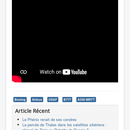
Boeing
Airbus
USAF
B777
A330 MRTT
Article Récent
Le Phénix renait de ses cendres
La percée de Thales dans les satellites sibériens :
cheval de Troie ou Retraite de Russie ?