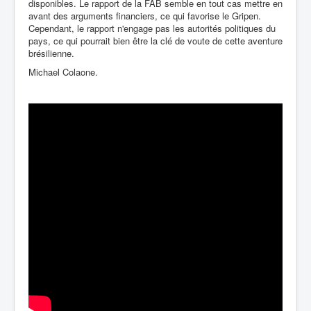
disponibles. Le rapport de la FAB semble en tout cas mettre en
avant des arguments financiers, ce qui favorise le Gripen.
Cependant, le rapport n'engage pas les autorités politiques du
pays, ce qui pourrait bien être la clé de voute de cette aventure
brésilienne.
Michael Colaone.