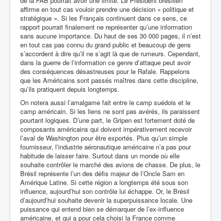
de la FAB pourrait avoir une limite. Le Président brésilien
affirme en tout cas vouloir prendre une décision « politique et
stratégique ». Si les Français continuent dans ce sens, ce
rapport pourrait finalement ne représenter qu’une information
sans aucune importance. Du haut de ses 30 000 pages, il n’est
en tout cas pas connu du grand public et beaucoup de gens
s’accordent à dire qu’il ne s’agit là que de rumeurs. Cependant,
dans la guerre de l’information ce genre d’attaque peut avoir
des conséquences désastreuses pour le Rafale. Rappelons
que les Américains sont passés maîtres dans cette discipline,
qu’ils pratiquent depuis longtemps.
On notera aussi l’amalgame fait entre le camp suédois et le
camp américain. Si les liens ne sont pas avérés, ils paraissent
pourtant logiques. D’une part, le Gripen est fortement doté de
composants américains qui doivent impérativement recevoir
l’aval de Washington pour être exportés. Plus qu’un simple
fournisseur, l’industrie aéronautique américaine n’a pas pour
habitude de laisser faire. Surtout dans un monde où elle
souhaite contrôler le marché des avions de chasse. De plus, le
Brésil représente l’un des défis majeur de l’Oncle Sam en
Amérique Latine. Si cette région a longtemps été sous son
influence, aujourd’hui son contrôle lui échappe. Or, le Brésil
d’aujourd’hui souhaite devenir la superpuissance locale. Une
puissance qui entend bien se démarquer de l’ex-influence
américaine, et qui a pour cela choisi la France comme