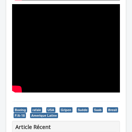
Boeing
rafale
USA
Gripen
Suède
Saab
Bresil
F/A-18
Amerique Latine
Article Récent