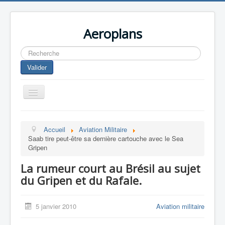
Aeroplans
Rechercher
Valider
Toggle
Navigation
Home
Accueil
Aviation Militaire
Aviation Commerciale
Saab tire peut-être sa dernière cartouche avec le Sea
Gripen
Aviation d'Affaire
La rumeur court au Brésil au sujet
Aviation Militaire
du Gripen et du Rafale.
Europespace
Drones
5 janvier 2010
Aviation militaire