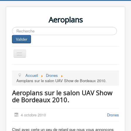
Aeroplans
Rechercher
Valider
Toggle
Navigation
Home
Accueil
Drones
Aviation Commerciale
Aeroplans sur le salon UAV Show de Bordeaux 2010.
Aviation d'Affaire
Aeroplans sur le salon UAV Show
Aviation Militaire
de Bordeaux 2010.
Europespace
4 octobre 2010
Drones
Drones
C'est avec certe un peu de retard que nous vous annonçons