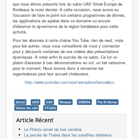
que nous étions présents lors du salon UAV Show Europe de
Bordeaux le mois dernier. A cette occasion, nous avons eu
l'occasion de faire le point sur certains programmes de drones,
les applications du spatial dans ce domaine ou encore
d'observer le dynamisme de la région bordelaise pour cette
activité.
Pour les abonnés à notre chaine You Tube, rien de neuf, mais
pour les autres, nous vous conseillons de vous y connecter
pour y découvrir certaines de nos vidéos des présentations
dyamiques. A noter enfin le succès de ce salon. Ce fut un
plaisir d'assister à ces démonstrations en vol, un fait rarissime
pour le moment. Nous tenons donc à remercier les
organisateurs pour leur accueil chaleureux.
http://www.youtube.com/user/aeroplansfrance#p/u
drone
UAS
UAV
Ressac
ONERA
Fly-N-Sense
Vision du ciel
VTUAS
Article Récent
Le Phénix renait de ses cendres
La percée de Thales dans les satellites sibériens :