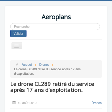
Aeroplans
Rechercher
Valider
Toggle
Navigation
Home
Accueil
Drones
Aviation Commerciale
Le drone CL289 retiré du service après 17 ans
d’exploitation.
Aviation d'Affaire
Le drone CL289 retiré du service
Aviation Militaire
après 17 ans d’exploitation.
Europespace
Drones
12 août 2010
Drones