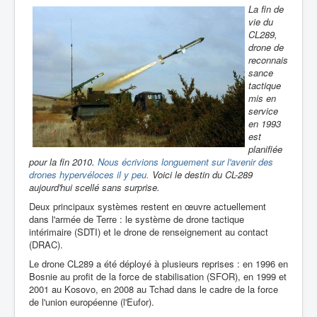
La fin de
vie du
CL289,
drone de
reconnais
sance
tactique
mis en
service
en 1993
est
planifiée
pour la fin 2010.
Nous écrivions longuement sur l'avenir des
drones hypervéloces il y peu.
Voici le destin du CL-289
aujourd'hui scellé sans surprise.
Deux principaux systèmes restent en œuvre actuellement
dans l'armée de Terre : le système de drone tactique
intérimaire (SDTI) et le drone de renseignement au contact
(DRAC).
Le drone CL289 a été déployé à plusieurs reprises : en 1996 en
Bosnie au profit de la force de stabilisation (SFOR), en 1999 et
2001 au Kosovo, en 2008 au Tchad dans le cadre de la force
de l'union européenne (l'Eufor).