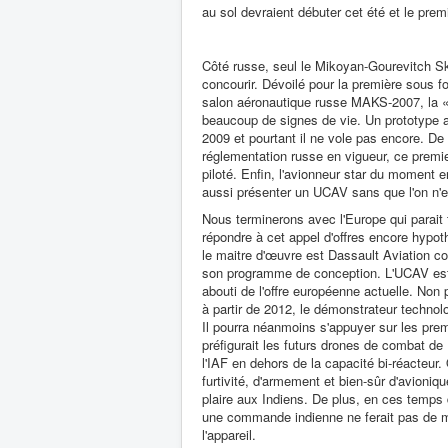
au sol devraient débuter cet été et le pre
Côté russe, seul le Mikoyan-Gourevitch Sk
concourir. Dévoilé pour la première sous 
salon aéronautique russe MAKS-2007, la «
beaucoup de signes de vie. Un prototype 
2009 et pourtant il ne vole pas encore. De 
réglementation russe en vigueur, ce premie
piloté. Enfin, l'avionneur star du moment 
aussi présenter un UCAV sans que l'on n'e
Nous terminerons avec l'Europe qui parait 
répondre à cet appel d'offres encore hypo
le maitre d'œuvre est Dassault Aviation c
son programme de conception. L'UCAV est
abouti de l'offre européenne actuelle. Non p
à partir de 2012, le démonstrateur techno
Il pourra néanmoins s'appuyer sur les premi
préfigurait les futurs drones de combat de
l'IAF en dehors de la capacité bi-réacteur
furtivité, d'armement et bien-sûr d'avioni
plaire aux Indiens. De plus, en ces temps 
une commande indienne ne ferait pas de m
l'appareil.