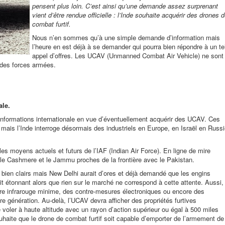
pensent plus loin. C’est ainsi qu’une demande assez surprenant
vient d’être rendue officielle : l’Inde souhaite acquérir des drones 
combat furtif.
Nous n’en sommes qu’à une simple demande d’information mais
l’heure en est déjà à se demander qui pourra bien répondre à un te
appel d’offres. Les UCAV (Unmanned Combat Air Vehicle) ne sont
 des forces armées.
ale.
nformations internationale en vue d’éventuellement acquérir des UCAV. Ces
is l’Inde interroge désormais des industriels en Europe, en Israël en Russ
les moyens actuels et futurs de l’IAF (
Indian Air Force)
. En ligne de mire
ans le Cashmere et le Jammu proches de la frontière avec le Pakistan.
 bien clairs mais New Delhi aurait d’ores et déjà demandé que les engins
it étonnant alors que rien sur le marché ne correspond à cette attente. Aussi,
ture infrarouge minime, des contre-mesures électroniques ou encore des
e génération. Au-delà, l’UCAV devra afficher des propriétés furtives
e voler à haute altitude avec un rayon d’action supérieur ou égal à 500 miles
ouhaite que le drone de combat furtif soit capable d’emporter de l’armement de