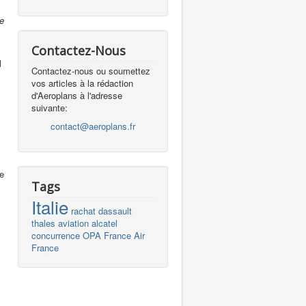
de
Contactez-Nous
l
Contactez-nous ou soumettez
vos articles à la rédaction
d'Aeroplans à l'adresse
suivante:
contact@aeroplans.fr
ie
Tags
Italie
rachat
dassault
thales
aviation
alcatel
concurrence
OPA
France
Air
France