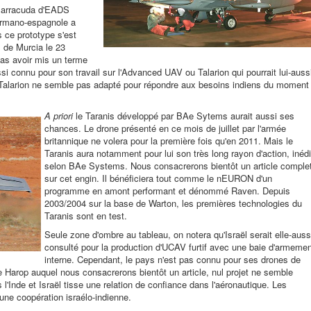
 Barracuda d'EADS
ermano-espagnole a
s ce prototype s'est
s de Murcia le 23
as avoir mis un terme
 connu pour son travail sur l'Advanced UAV ou Talarion qui pourrait lui-auss
 Talarion ne semble pas adapté pour répondre aux besoins indiens du moment
A priori
le Taranis développé par BAe Sytems aurait aussi ses
chances. Le drone présenté en ce mois de juillet par l'armée
britannique ne volera pour la première fois qu'en 2011. Mais le
Taranis aura notamment pour lui son très long rayon d'action, inédi
selon BAe Systems. Nous consacrerons bientôt un article comple
sur cet engin. Il bénéficiera tout comme le nEURON d'un
programme en amont performant et dénommé Raven. Depuis
2003/2004 sur la base de Warton, les premières technologies du
Taranis sont en test.
Seule zone d'ombre au tableau, on notera qu'Israël serait elle-auss
consulté pour la production d'UCAV furtif avec une baie d'armeme
interne. Cependant, le pays n'est pas connu pour ses drones de
Harop auquel nous consacrerons bientôt un article, nul projet ne semble
l'Inde et Israël tisse une relation de confiance dans l'aéronautique. Les
une coopération israélo-indienne.