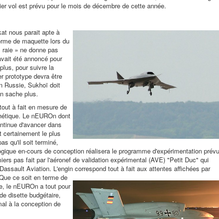
mier vol est prévu pour le mois de décembre de cette année.
at nous parait apte à
forme de maquette lors du
 raie » ne donne pas
avait été annoncé pour
plus, pour suivre la
r prototype devra être
en Russie, Sukhoï doit
n sache plus.
tout à fait en mesure de
thétique. Le nEUROn dont
ontinue d'avancer dans
 certainement le plus
as qu'il soit terminé,
logique en-cours de conception réalisera le programme d'expérimentation prévu
ers pas fait par l'aéronef de validation expérimental (AVE) "Petit Duc" qui
 Dassault Aviation. L'engin correspond tout à fait aux
attentes affichées par
. Que ce soit en terme de
que, le nEUROn a tout pour
de disette budgétaire,
al à la conception de