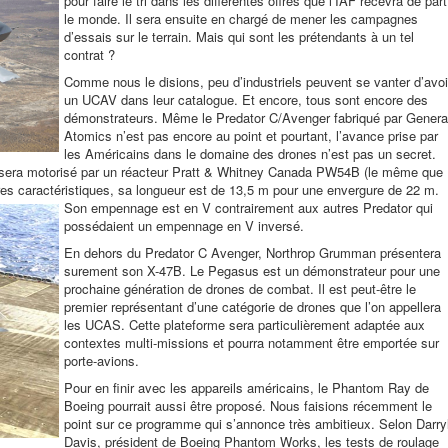
pour faire le tri dans les différentes offres que l’IAF recevra de part
le monde. Il sera ensuite en chargé de mener les campagnes
d’essais sur le terrain. Mais qui sont les prétendants à un tel
contrat ?
Comme nous le disions, peu d’industriels peuvent se vanter d’avoi
un UCAV dans leur catalogue. Et encore, tous sont encore des
démonstrateurs. Même le
Predator C/Avenger fabriqué par Genera
Atomics n’est pas encore au point et pourtant, l’avance prise par
les Américains dans le domaine des drones n’est pas un secret.
 sera
motorisé par un réacteur Pratt & Whitney Canada PW54B (le même que
res caractéristiques, sa longueur est de 13,5 m pour une envergure de 22 m.
Son empennage est en V
contrairement aux autres Predator qui
possédaient un empennage en V inversé.
En dehors du Predator C Avenger, Northrop Grumman présentera
surement son X-47B. Le
Pegasus est un démonstrateur pour une
prochaine génération de drones de combat. Il est peut-être le
premier représentant d’une catégorie de drones que l’on appellera
les UCAS. Cette plateforme sera particulièrement adaptée aux
contextes multi-missions et pourra notamment être emportée sur
porte-avions.
Pour en finir avec les appareils américains, le Phantom Ray de
Boeing pourrait aussi être proposé. Nous faisions récemment le
point sur ce programme qui s’annonce très ambitieux. Selon Darry
Davis, président de Boeing Phantom Works, les tests de roulage