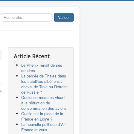
Rechercher
Valider
Article Récent
Le Phénix renait de ses
cendres
La percée de Thales dans
les satellites sibériens :
cheval de Troie ou Retraite
s
de Russie ?
Quelques mesures visant
à la réduction de
consommation des avions
s
Quelle-est la place de la
France en Libye ?
La nouvelle politique d´Air
France et vous