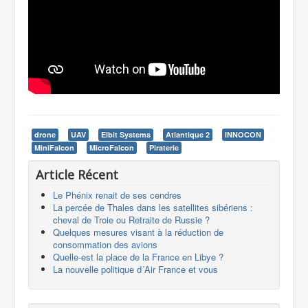
drone
UAV
Elbit Systems
Atlantique 2
INNOCON
MiniFalcon
MicroFalcon
Piraterie
Article Récent
Le Phénix renait de ses cendres
La percée de Thales dans les satellites sibériens :
cheval de Troie ou Retraite de Russie ?
Quelques mesures visant à la réduction de
consommation des avions
Quelle-est la place de la France en Libye ?
La nouvelle politique d´Air France et vous