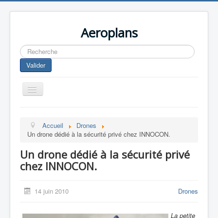
Aeroplans
Rechercher
Valider
Toggle
Navigation
Home
Accueil
Drones
Aviation Commerciale
Un drone dédié à la sécurité privé chez INNOCON.
Aviation d'Affaire
Un drone dédié à la sécurité privé
Aviation Militaire
chez INNOCON.
Europespace
14 juin 2010
Drones
Drones
La petite