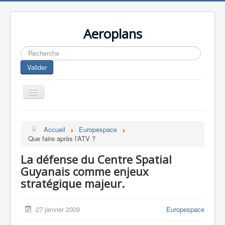
Aeroplans
Rechercher
Valider
Toggle
Navigation
Home
Accueil
Europespace
Aviation Commerciale
Que faire après l’ATV ?
Aviation d'Affaire
La défense du Centre Spatial
Aviation Militaire
Guyanais comme enjeux
stratégique majeur.
Europespace
Drones
27 janvier 2009
Europespace