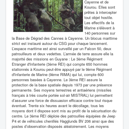
Cayenne et de
Kourou. Elles sont
prêtes à intercepter
tout objet hostile.
Les effectifs de la
Marine s'élèvent à
140 personnes sur
la Base de Dégrad des Cannes à Cayenne. Un blocus maritime
strict est instauré autour du CSG pour chaque lancement.
L’espace maritime est ainsi surveillé par un Falcon 50, deux
patrouilleurs et deux vedettes. L’armée de terre assure elle la
majorité des missions en Guyane : Le 3ème Régiment
Etranger d'Infanterie (3ème REI) qui compte 650 hommes
stationnés à Kourou peut-être appuyé par le 9ème Régiment
d'Infanterie de Marine (9ème RIMA) qui lui, compte 600
personnes basées à Cayenne. Le 3ème REI assure la
protection de la base spatiale depuis 1973 par une présence
permanente. Ses moyens terrestres et antiaériens (missiles
français à très courte portée sol-air MISTRAL) lui permettent
d’assurer une force de dissuasion efficace contre tout risque
éventuel. Trente six heures avant le décollage, tous les
moyens dont il dispose sont mis au profit de la sécurisation du
centre. Le 3ème REI déploie des patrouilles équipées de Jeep
P4 et de véhicules chenillés Hagglunds BV 206 ainsi que des
postes d’observation disposés aléatoirement. Les moyens