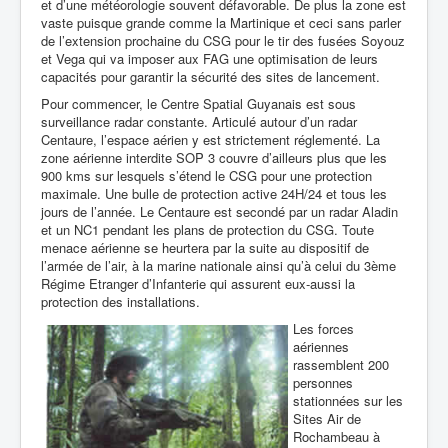
et d’une météorologie souvent défavorable. De plus la zone est
vaste puisque grande comme la Martinique et ceci sans parler
de l’extension prochaine du CSG pour le tir des fusées Soyouz
et Vega qui va imposer aux FAG une optimisation de leurs
capacités pour garantir la sécurité des sites de lancement.
Pour commencer, le Centre Spatial Guyanais est sous
surveillance radar constante. Articulé autour d’un radar
Centaure, l’espace aérien y est strictement réglementé. La
zone aérienne interdite SOP 3 couvre d’ailleurs plus que les
900 kms sur lesquels s’étend le CSG pour une protection
maximale. Une bulle de protection active 24H/24 et tous les
jours de l’année. Le Centaure est secondé par un radar Aladin
et un NC1 pendant les plans de protection du CSG. Toute
menace aérienne se heurtera par la suite au dispositif de
l’armée de l’air, à la marine nationale ainsi qu’à celui du 3ème
Régime Etranger d’Infanterie qui assurent eux-aussi la
protection des installations.
Les forces
aériennes
rassemblent 200
personnes
stationnées sur les
Sites Air de
Rochambeau à