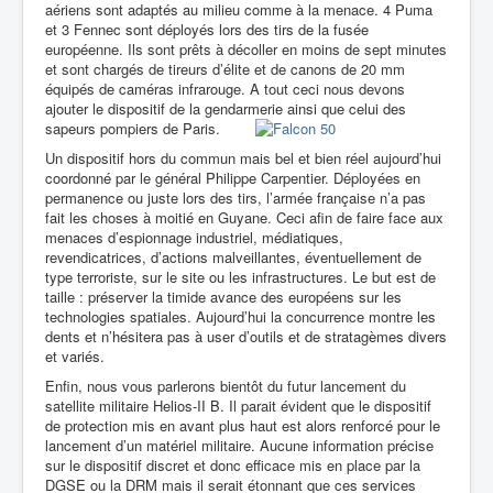
aériens sont adaptés au milieu comme à la menace. 4 Puma
et 3 Fennec sont déployés lors des tirs de la fusée
européenne. Ils sont prêts à décoller en moins de sept minutes
et sont chargés de tireurs d’élite et de canons de 20 mm
équipés de caméras infrarouge. A tout ceci nous devons
ajouter le dispositif de la gendarmerie ainsi que celui des
sapeurs pompiers de Paris.
Un dispositif hors du commun mais bel et bien réel aujourd’hui
coordonné par le général Philippe Carpentier. Déployées en
permanence ou juste lors des tirs, l’armée française n’a pas
fait les choses à moitié en Guyane. Ceci afin de faire face aux
menaces d’espionnage industriel, médiatiques,
revendicatrices, d’actions malveillantes, éventuellement de
type terroriste, sur le site ou les infrastructures. Le but est de
taille : préserver la timide avance des européens sur les
technologies spatiales. Aujourd’hui la concurrence montre les
dents et n’hésitera pas à user d’outils et de stratagèmes divers
et variés.
Enfin, nous vous parlerons bientôt du futur lancement du
satellite militaire Helios-II B. Il parait évident que le dispositif
de protection mis en avant plus haut est alors renforcé pour le
lancement d’un matériel militaire. Aucune information précise
sur le dispositif discret et donc efficace mis en place par la
DGSE ou la DRM mais il serait étonnant que ces services