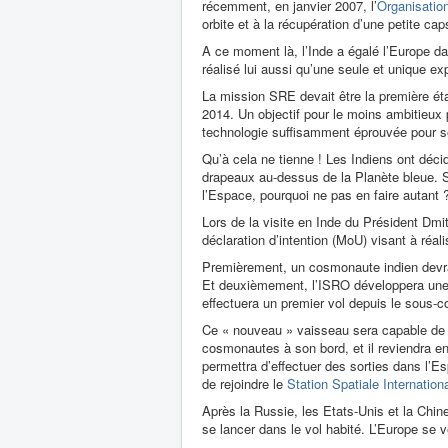
récemment, en janvier 2007, l’
Organisation
orbite et à la récupération d’une petite ca
A ce moment là, l’Inde a égalé l’Europe da
réalisé lui aussi qu’une seule et unique ex
La mission SRE devait être la première é
2014. Un objectif pour le moins ambitieux
technologie suffisamment éprouvée pour se
Qu’à cela ne tienne ! Les Indiens ont décid
drapeaux au-dessus de la Planète bleue. Si
l’Espace, pourquoi ne pas en faire autant 
Lors de la visite en Inde du Président Dm
déclaration d’intention (MoU) visant à réal
Premièrement, un cosmonaute indien devra
Et deuxièmement, l’ISRO développera une 
effectuera un premier vol depuis le sous-c
Ce « nouveau » vaisseau sera capable de
cosmonautes à son bord, et il reviendra en 
permettra d’effectuer des sorties dans l’E
de rejoindre le
Station Spatiale Internation
Après la Russie, les Etats-Unis et la Chin
se lancer dans le vol habité. L’Europe se 