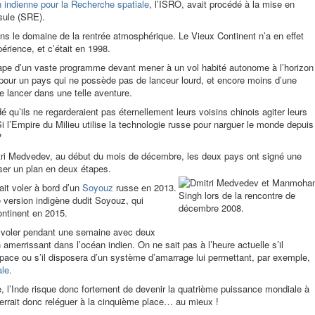
 indienne pour la Recherche spatiale
, l’ISRO, avait procédé à la mise en
psule (SRE).
ns le domaine de la rentrée atmosphérique. Le Vieux Continent n’a en effet
périence, et c’était en 1998.
tape d’un vaste programme devant mener à un vol habité autonome à l’horizon
 pour un pays qui ne possède pas de lanceur lourd, et encore moins d’une
 lancer dans une telle aventure.
é qu’ils ne regarderaient pas éternellement leurs voisins chinois agiter leurs
 l’Empire du Milieu utilise la technologie russe pour narguer le monde depuis
?
itri Medvedev, au début du mois de décembre, les deux pays ont signé une
iser un plan en deux étapes.
it voler à bord d’un
Soyouz
russe en 2013.
version indigène dudit Soyouz, qui
ontinent en 2015.
 voler pendant une semaine avec deux
amerrissant dans l’océan indien. On ne sait pas à l’heure actuelle s’il
space ou s’il disposera d’un système d’amarrage lui permettant, par exemple,
ale.
e, l’Inde risque donc fortement de devenir la quatrième puissance mondiale à
verrait donc reléguer à la cinquième place… au mieux !