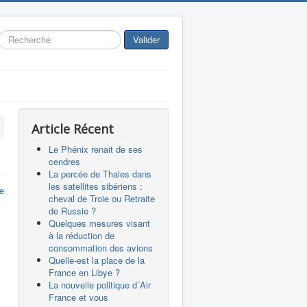
Rechercher
Valider
Article Récent
Le Phénix renait de ses
cendres
La percée de Thales dans
les satellites sibériens :
e
cheval de Troie ou Retraite
de Russie ?
Quelques mesures visant
à la réduction de
consommation des avions
Quelle-est la place de la
France en Libye ?
La nouvelle politique d´Air
France et vous