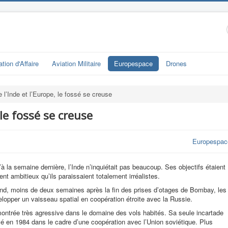
ation d'Affaire
Aviation Militaire
Europespace
Drones
e l’Inde et l’Europe, le fossé se creuse
 le fossé se creuse
Europespac
à la semaine dernière, l’Inde n’inquiétait pas beaucoup. Ses objectifs étaient
ent ambitieux qu’ils paraissaient totalement irréalistes.
and, moins de deux semaines après la fin des prises d’otages de Bombay, les
velopper un vaisseau spatial en coopération étroite avec la Russie.
montrée très agressive dans le domaine des vols habités. Sa seule incartade
sé en 1984 dans le cadre d’une coopération avec l’Union soviétique. Plus