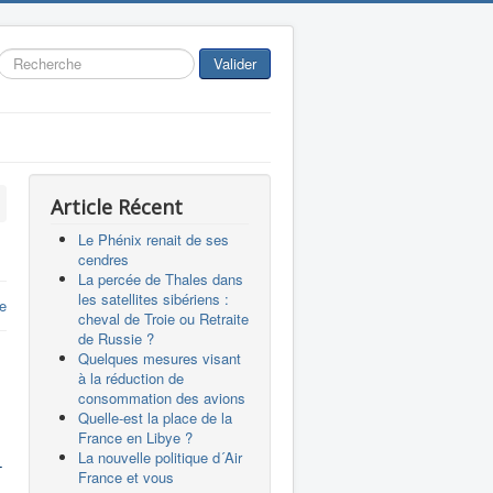
Rechercher
Valider
Article Récent
Le Phénix renait de ses
cendres
La percée de Thales dans
les satellites sibériens :
e
cheval de Troie ou Retraite
de Russie ?
Quelques mesures visant
à la réduction de
consommation des avions
Quelle-est la place de la
France en Libye ?
La nouvelle politique d´Air
-
France et vous