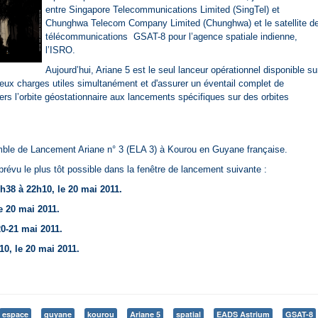
entre Singapore Telecommunications Limited (SingTel) et
Chunghwa Telecom Company Limited (Chunghwa) et le satellite d
télécommunications GSAT-8 pour l’agence spatiale indienne,
l’ISRO.
Aujourd’hui, Ariane 5 est le seul lanceur opérationnel disponible su
ux charges utiles simultanément et d'assurer un éventail complet de
 l’orbite géostationnaire aux lancements spécifiques sur des orbites
mble de Lancement Ariane n° 3 (ELA 3) à Kourou en Guyane française.
révu le plus tôt possible dans la fenêtre de lancement suivante :
h38 à 22h10, le 20 mai 2011.
e 20 mai 2011.
20-21 mai 2011.
0, le 20 mai 2011.
espace
guyane
kourou
Ariane 5
spatial
EADS Astrium
GSAT-8