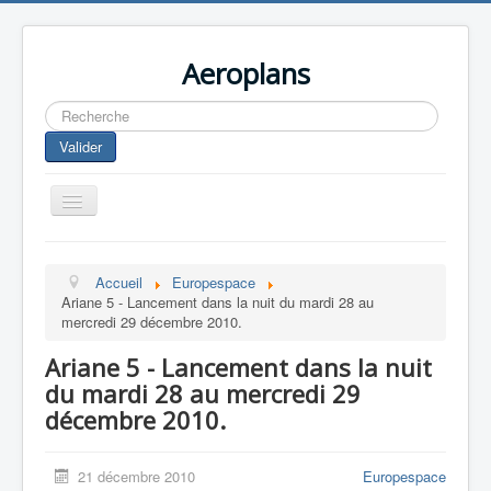
Aeroplans
Rechercher
Valider
Toggle
Navigation
Home
Accueil
Europespace
Aviation Commerciale
Ariane 5 - Lancement dans la nuit du mardi 28 au
mercredi 29 décembre 2010.
Aviation d'Affaire
Ariane 5 - Lancement dans la nuit
Aviation Militaire
du mardi 28 au mercredi 29
Europespace
décembre 2010.
Drones
21 décembre 2010
Europespace