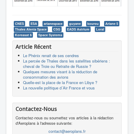
CNES
ESA
arianespace
guyane
kourou
Ariane 5
Thales Alenia Space
CSG
EADS Astrium
Loral
Koreasat 6
Space Systems
Article Récent
Le Phénix renait de ses cendres
La percée de Thales dans les satellites sibériens :
cheval de Troie ou Retraite de Russie ?
Quelques mesures visant à la réduction de
consommation des avions
Quelle-est la place de la France en Libye ?
La nouvelle politique d´Air France et vous
Contactez-Nous
Contactez-nous ou soumettez vos articles à la rédaction
d'Aeroplans à l'adresse suivante:
contact@aeroplans.fr