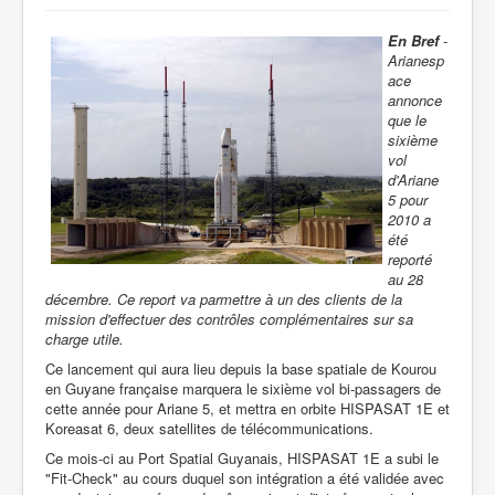
En Bref
-
Arianesp
ace
annonce
que le
sixième
vol
d'Ariane
5 pour
2010 a
été
reporté
au 28
décembre. Ce report va parmettre à un des clients de la
mission d'effectuer des contrôles complémentaires sur sa
charge utile.
Ce lancement qui aura lieu depuis la base spatiale de Kourou
en Guyane française marquera le sixième vol bi-passagers de
cette année pour Ariane 5, et mettra en orbite HISPASAT 1E et
Koreasat 6, deux satellites de télécommunications.
Ce mois-ci au Port Spatial Guyanais, HISPASAT 1E a subi le
"Fit-Check" au cours duquel son intégration a été validée avec