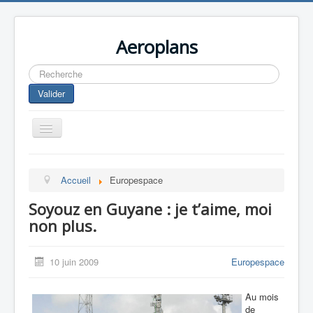
Aeroplans
Rechercher
Valider
Toggle
Navigation
Home
Accueil
Europespace
Aviation Commerciale
Soyouz en Guyane : je t’aime, moi
Aviation d'Affaire
non plus.
Aviation Militaire
Europespace
10 juin 2009
Europespace
Drones
Au mois
de