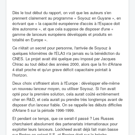
Dès le tout début du rapport, on voit que les auteurs s'en
prennent clairement au programme « Soyouz en Guyane », en
écrivant que « la capacité européenne d'accès à l'Espace doit
être autonome », et que cela suppose de disposer d'une «
gamme de lanceurs européens développés et produits en
totalité en Europe ».
Ce n'était un secret pour personne, l'arrivée de Soyouz à
quelques kilomètres de l'ELA3 n'a jamais eu la bénédiction du
CNES. Le projet avait été quelque peu imposé par Jacques
Chirac au tout début des années 2000, alors que la fin d'Ariane
4 était proche et qu'un grave déficit capacitaire pointait à
l'horizon.
Deux choix s'offraient alors à l'Europe : développer elle-même
un nouveau lanceur moyen, ou utiliser Soyouz. Si l'on avait
opté pour la première solution, cela aurait coûté extrêmement
cher en R&D, et cela aurait pu prendre très longtemps avant de
disposer d'un lanceur fiable. On se rappelle les débuts difficiles
d'Ariane 5 sur la période 1996-1999.
Et pendant ce temps, que ce serait-il passé ? Les Russes
cherchaient absolument des partenariats internationaux pour
exploiter leurs lanceurs. Lockheed avait déjà fait main basse
sur Proton en créant ILS, et Boeing était sur la brèche