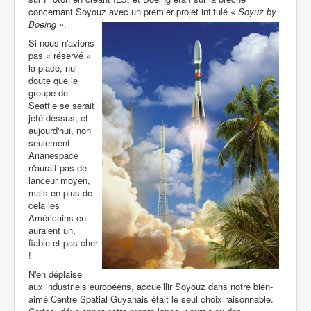
concernant Soyouz avec un premier projet intitulé «
Soyuz by
Boeing
».
Si nous n'avions
pas « réservé »
la place, nul
doute que le
groupe de
Seattle se serait
jeté dessus, et
aujourd'hui, non
seulement
Arianespace
n'aurait pas de
lanceur moyen,
mais en plus de
cela les
Américains en
auraient un,
fiable et pas cher
!
N'en déplaise
aux industriels européens, accueillir Soyouz dans notre bien-
aimé Centre Spatial Guyanais était le seul choix raisonnable.