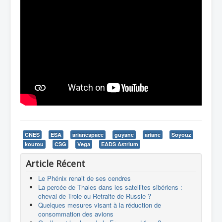
CNES
ESA
arianespace
guyane
ariane
Soyouz
kourou
CSG
Vega
EADS Astrium
Article Récent
Le Phénix renait de ses cendres
La percée de Thales dans les satellites sibériens :
cheval de Troie ou Retraite de Russie ?
Quelques mesures visant à la réduction de
consommation des avions