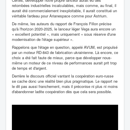
Certes, développer notre propre lanceur aurait eu des
retombées industrielles incalculables, mais comme, au final, il
aurait été commercialement inexploitable, il aurait constitué un
véritable fardeau pour Arianespace comme pour Astrium.
De même, les auteurs du rapport de François Fillon précise
qu'à l'horizon 2020-2025, le lanceur léger Vega aura encore un
« excellent potentiel », mais uniquement « sous réserve d'une
modernisation de l'étage supérieur ».
Rappelons que l'étage en question, appelé AVUM, est propulsé
par un moteur RD-843 de fabrication ukrainienne. Là encore, ce
choix a été fait faute de mieux, parce que développer nous-
même un moteur de ce niveau de performances aurait prit trop
de temps et d'argent.
Derrière le discours officiel vantant la coopération euro-russe
se cache donc une réalité bien plus pragmatique. Le rapport ne
le dit pas aussi franchement, mais il préconise ni plus ni moins
d'abandonner ladite coopération dès que cela sera possible.