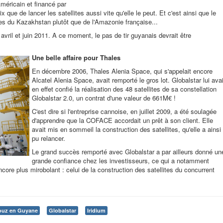
Américain et financé par
 que de lancer les satellites aussi vite qu'elle le peut. Et c'est ainsi que le
es du Kazakhstan plutôt que de l'Amazonie française...
 avril et juin 2011. A ce moment, le pas de tir guyanais devrait être
Une belle affaire pour Thales
En décembre 2006, Thales Alenia Space, qui s'appelait encore
Alcatel Alenia Space, avait remporté le gros lot. Globalstar lui avai
en effet confié la réalisation des 48 satellites de sa constellation
Globalstar 2.0, un contrat d'une valeur de 661M€ !
C'est dire si l'entreprise cannoise, en juillet 2009, a été soulagée
d'apprendre que la COFACE accordait un prêt à son client. Elle
avait mis en sommeil la construction des satellites, qu'elle a ainsi
pu relancer.
Le grand succès remporté avec Globalstar a par ailleurs donné un
grande confiance chez les investisseurs, ce qui a notamment
core plus mirobolant : celui de la construction des satellites du concurrent
ouz en Guyane
Globalstar
Iridium