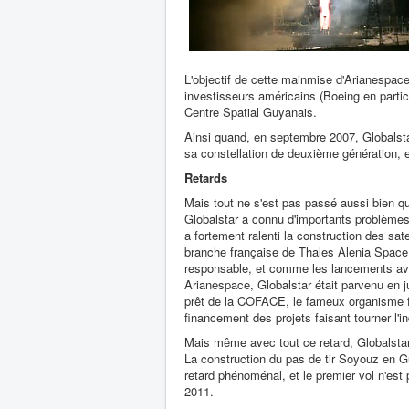
L'objectif de cette mainmise d'Arianespace 
investisseurs américains (Boeing en partic
Centre Spatial Guyanais.
Ainsi quand, en septembre 2007, Globalst
sa constellation de deuxième génération, ell
Retards
Mais tout ne s'est pas passé aussi bien q
Globalstar a connu d'importants problèmes
a fortement ralenti la construction des sat
branche française de Thales Alenia Space 
responsable, et comme les lancements ava
Arianespace, Globalstar était parvenu en ju
prêt de la COFACE, le fameux organisme f
financement des projets faisant tourner l'in
Mais même avec tout ce retard, Globalstar 
La construction du pas de tir Soyouz en G
retard phénoménal, et le premier vol n'es
2011.