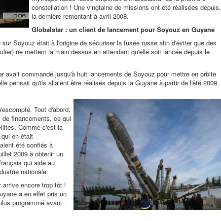
constellation ! Une vingtaine de missions ont été réalisées depuis,
la dernière remontant à avril 2008.
Globalstar : un client de lancement pour Soyouz en Guyane
sur Soyouz était à l'origine de sécuriser la fusée russe afin d'éviter que des
ulier) ne mettent la main dessus en attendant qu'elle soit lancée depuis le
ar avait commandé jusqu'à huit lancements de Soyouz pour mettre en orbite
e pensait qu'ils allaient être réalisés depuis la Guyane à partir de l'été 2009.
u'escompté. Tout d'abord,
 de financements, ce qui
ellites. Comme c'est la
qui en était
ient été confiés à
illet 2009 à obtenir un
rançais qui aide au
dustrie nationale.
arrive encore trop tôt !
uyane a en effet pris un
t plus programmé avant