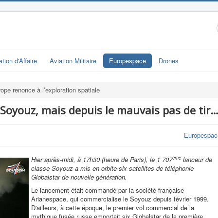
ation d'Affaire
Aviation Militaire
Europespace
Drones
rope renonce à l’exploration spatiale
Soyouz, mais depuis le mauvais pas de tir
Europespac
ème
Hier après-midi, à 17h30 (heure de Paris), le 1 707
lanceur de
classe Soyouz a mis en orbite six satellites de téléphonie
Globalstar de nouvelle génération.
Le lancement était commandé par la société française
Arianespace, qui commercialise le Soyouz depuis février 1999.
D'ailleurs, à cette époque, le premier vol commercial de la
mythique fusée russe emportait six Globalstar de la première