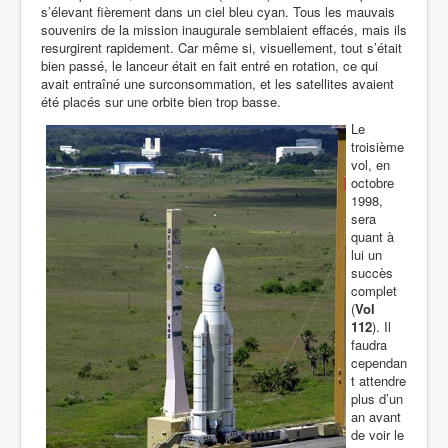
s’élevant fièrement dans un ciel bleu cyan. Tous les mauvais
souvenirs de la mission inaugurale semblaient effacés, mais ils
resurgirent rapidement. Car même si, visuellement, tout s’était
bien passé, le lanceur était en fait entré en rotation, ce qui
avait entraîné une surconsommation, et les satellites avaient
été placés sur une orbite bien trop basse.
Le
troisième
vol, en
octobre
1998,
sera
quant à
lui un
succès
complet
(
Vol
112
). Il
faudra
cependan
t attendre
plus d’un
an avant
de voir le