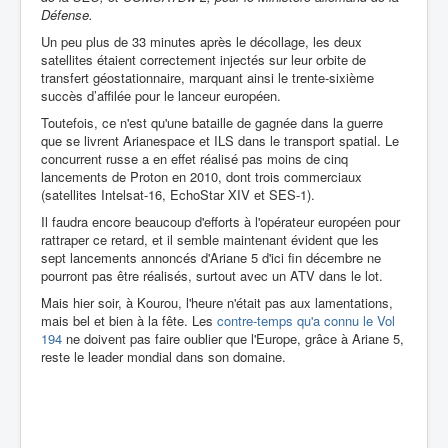
Défense.
Un peu plus de 33 minutes après le décollage, les deux
satellites étaient correctement injectés sur leur orbite de
transfert géostationnaire, marquant ainsi le trente-sixième
succès d’affilée pour le lanceur européen.
Toutefois, ce n'est qu'une bataille de gagnée dans la guerre
que se livrent Arianespace et ILS dans le transport spatial. Le
concurrent russe a en effet réalisé pas moins de cinq
lancements de Proton en 2010, dont trois commerciaux
(satellites Intelsat-16, EchoStar XIV et SES-1).
Il faudra encore beaucoup d'efforts à l'opérateur européen pour
rattraper ce retard, et il semble maintenant évident que les
sept lancements annoncés d'Ariane 5 d'ici fin décembre ne
pourront pas être réalisés, surtout avec un ATV dans le lot.
Mais hier soir, à Kourou, l'heure n'était pas aux lamentations,
mais bel et bien à la fête. Les
contre-temps qu'a connu le Vol
194
ne doivent pas faire oublier que l'Europe, grâce à Ariane 5,
reste le leader mondial dans son domaine.