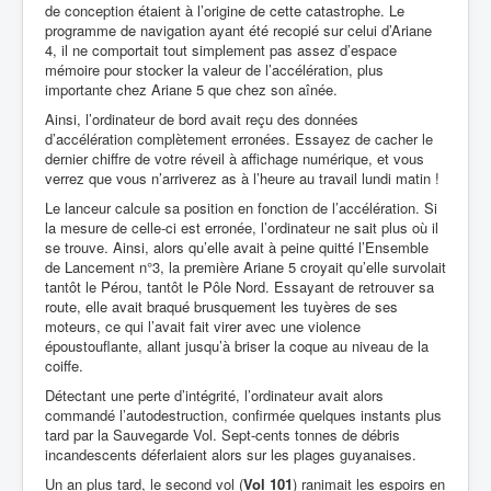
de conception étaient à l’origine de cette catastrophe. Le
programme de navigation ayant été recopié sur celui d’Ariane
4, il ne comportait tout simplement pas assez d’espace
mémoire pour stocker la valeur de l’accélération, plus
importante chez Ariane 5 que chez son aînée.
Ainsi, l’ordinateur de bord avait reçu des données
d’accélération complètement erronées. Essayez de cacher le
dernier chiffre de votre réveil à affichage numérique, et vous
verrez que vous n’arriverez as à l’heure au travail lundi matin !
Le lanceur calcule sa position en fonction de l’accélération. Si
la mesure de celle-ci est erronée, l’ordinateur ne sait plus où il
se trouve. Ainsi, alors qu’elle avait à peine quitté l’Ensemble
de Lancement n°3, la première Ariane 5 croyait qu’elle survolait
tantôt le Pérou, tantôt le Pôle Nord. Essayant de retrouver sa
route, elle avait braqué brusquement les tuyères de ses
moteurs, ce qui l’avait fait virer avec une violence
époustouflante, allant jusqu’à briser la coque au niveau de la
coiffe.
Détectant une perte d’intégrité, l’ordinateur avait alors
commandé l’autodestruction, confirmée quelques instants plus
tard par la Sauvegarde Vol. Sept-cents tonnes de débris
incandescents déferlaient alors sur les plages guyanaises.
Un an plus tard, le second vol (
Vol 101
) ranimait les espoirs en