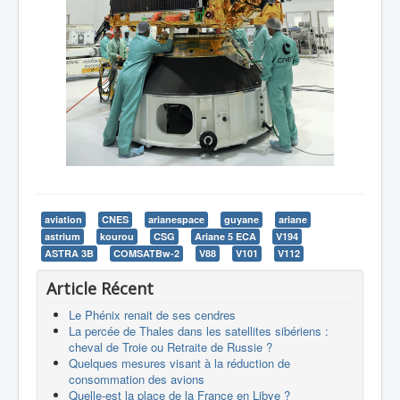
aviation
CNES
arianespace
guyane
ariane
astrium
kourou
CSG
Ariane 5 ECA
V194
ASTRA 3B
COMSATBw-2
V88
V101
V112
Article Récent
Le Phénix renait de ses cendres
La percée de Thales dans les satellites sibériens :
cheval de Troie ou Retraite de Russie ?
Quelques mesures visant à la réduction de
consommation des avions
Quelle-est la place de la France en Libye ?