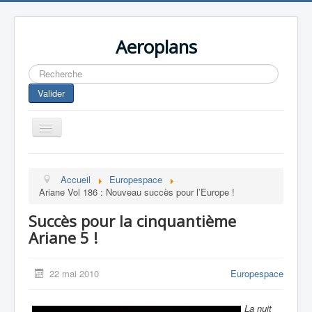
Aeroplans
Rechercher
Valider
Toggle
Navigation
Home
Accueil
Europespace
Aviation Commerciale
Ariane Vol 186 : Nouveau succès pour l’Europe !
Aviation d'Affaire
Succès pour la cinquantième
Aviation Militaire
Ariane 5 !
Europespace
22 mai 2010
Europespace
Drones
La nuit