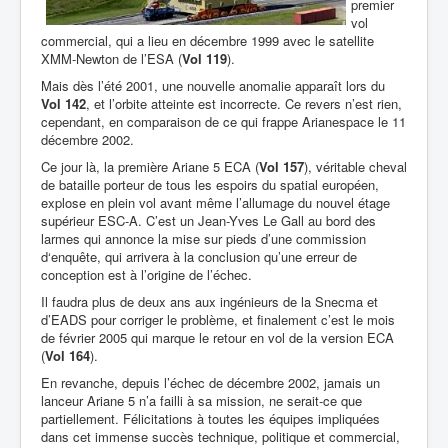
premier
vol
commercial, qui a lieu en décembre 1999 avec le satellite
XMM-Newton de l’ESA (
Vol 119
).
Mais dès l’été 2001, une nouvelle anomalie apparaît lors du
Vol 142
, et l’orbite atteinte est incorrecte. Ce revers n’est rien,
cependant, en comparaison de ce qui frappe Arianespace le 11
décembre 2002.
Ce jour là, la première Ariane 5 ECA (
Vol 157
), véritable cheval
de bataille porteur de tous les espoirs du spatial européen,
explose en plein vol avant même l’allumage du nouvel étage
supérieur ESC-A. C’est un Jean-Yves Le Gall au bord des
larmes qui annonce la mise sur pieds d’une commission
d‘enquête, qui arrivera à la conclusion qu’une erreur de
conception est à l’origine de l’échec.
Il faudra plus de deux ans aux ingénieurs de la Snecma et
d’EADS pour corriger le problème, et finalement c’est le mois
de février 2005 qui marque le retour en vol de la version ECA
(
Vol 164
).
En revanche, depuis l’échec de décembre 2002, jamais un
lanceur Ariane 5 n’a failli à sa mission, ne serait-ce que
partiellement. Félicitations à toutes les équipes impliquées
dans cet immense succès technique, politique et commercial,