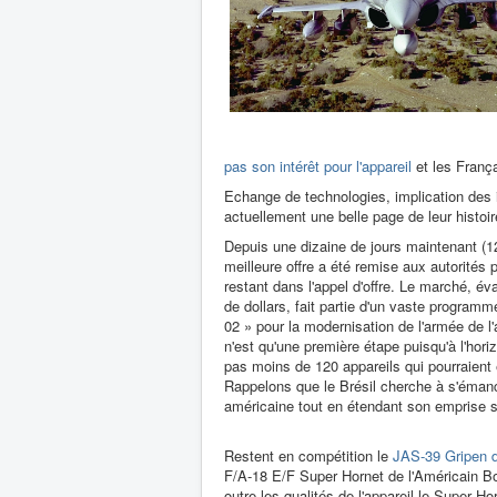
pas son intérêt pour l'appareil
et les França
Echange de technologies, implication des i
actuellement une belle page de leur histo
Depuis une dizaine de jours maintenant (12 
meilleure offre a été remise aux autorités p
restant dans l'appel d'offre. Le marché, éva
de dollars, fait partie d'un vaste program
02 » pour la modernisation de l'armée de l'
n'est qu'une première étape puisqu'à l'hor
pas moins de 120 appareils qui pourraient
Rappelons que le Brésil cherche à s'émanci
américaine tout en étendant son emprise s
Restent en compétition le
JAS-39 Gripen 
F/A-18 E/F Super Hornet de l'Américain Bo
outre les qualités de l'appareil le Super Hor