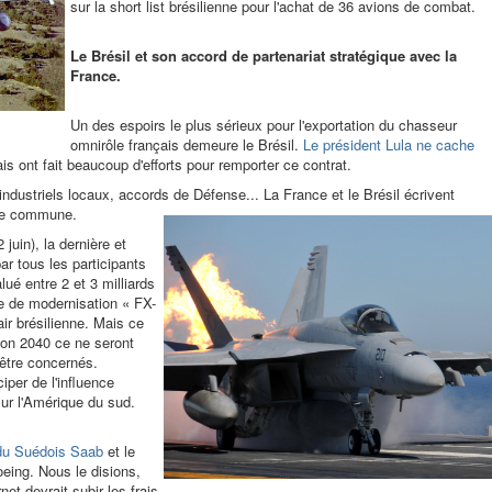
sur la short list brésilienne pour l'achat de 36 avions de combat.
Le Brésil et son accord de partenariat stratégique avec la
France.
Un des espoirs le plus sérieux pour l'exportation du chasseur
omnirôle français demeure le Brésil.
Le président Lula ne cache
is ont fait beaucoup d'efforts pour remporter ce contrat.
ndustriels locaux, accords de Défense... La France et le Brésil écrivent
ire commune.
juin), la dernière et
ar tous les participants
lué entre 2 et 3 milliards
me de modernisation « FX-
air brésilienne. Mais ce
izon 2040 ce ne seront
 être concernés.
per de l'influence
ur l'Amérique du sud.
du Suédois Saab
et le
eing. Nous le disions,
net devrait subir les frais