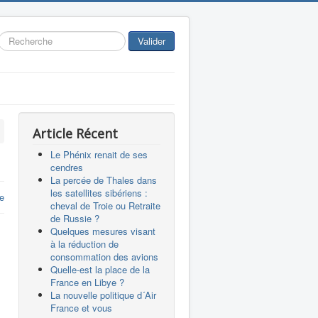
Rechercher
Valider
Article Récent
Le Phénix renait de ses
cendres
La percée de Thales dans
les satellites sibériens :
re
cheval de Troie ou Retraite
de Russie ?
Quelques mesures visant
à la réduction de
consommation des avions
Quelle-est la place de la
France en Libye ?
La nouvelle politique d´Air
France et vous