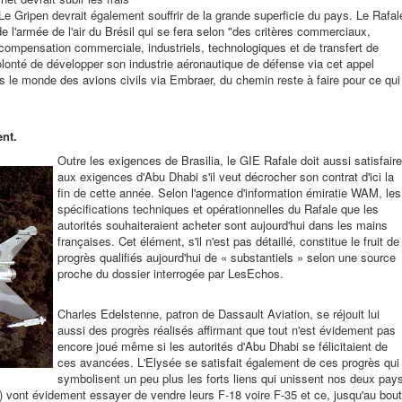
 Le Gripen devrait également souffrir de la grande superficie du pays. Le Rafal
e l'armée de l'air du Brésil qui se fera selon "des critères commerciaux,
 compensation commerciale, industriels, technologiques et de transfert de
olonté de développer son industrie aéronautique de défense via cet appel
ns le monde des avions civils via Embraer, du chemin reste à faire pour ce qui
ent.
Outre les exigences de Brasilia, le GIE Rafale doit aussi satisfaire
aux exigences d'Abu Dhabi s'il veut décrocher son contrat d'ici la
fin de cette année. Selon l'agence d'information émiratie WAM, les
spécifications techniques et opérationnelles du Rafale que les
autorités souhaiteraient acheter sont aujourd'hui dans les mains
françaises. Cet élément, s'il n'est pas détaillé, constitue le fruit de
progrès qualifiés aujourd'hui de « substantiels » selon une source
proche du dossier interrogée par LesEchos.
Charles Edelstenne, patron de Dassault Aviation, se réjouit lui
aussi des progrès réalisés affirmant que tout n'est évidement pas
encore joué même si les autorités d'Abu Dhabi se félicitaient de
ces avancées. L'Elysée se satisfait également de ces progrès qui
symbolisent un peu plus les forts liens qui unissent nos deux pay
) vont évidement essayer de vendre leurs F-18 voire F-35 et ce, jusqu'au bout