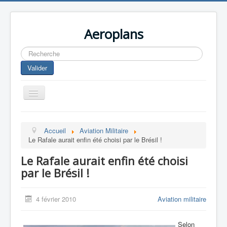
Aeroplans
Rechercher
Valider
Toggle
Navigation
Home
Accueil
Aviation Militaire
Aviation Commerciale
Le Rafale aurait enfin été choisi par le Brésil !
Aviation d'Affaire
Le Rafale aurait enfin été choisi
Aviation Militaire
par le Brésil !
Europespace
4 février 2010
Aviation militaire
Drones
Selon