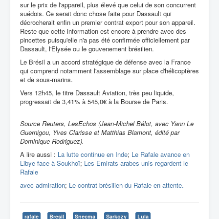
sur le prix de l'appareil, plus élevé que celui de son concurrent
suédois. Ce serait donc chose faite pour Dassault qui
décrocherait enfin un premier contrat export pour son appareil.
Reste que cette information est encore à prendre avec des
pincettes puisqu'elle n'a pas été confirmée officiellement par
Dassault, l'Elysée ou le gouvenement brésilien.
Le Brésil a un accord stratégique de défense avec la France
qui comprend notamment l'assemblage sur place d'hélicoptères
et de sous-marins.
Vers 12h45, le titre Dassault Aviation, très peu liquide,
progressait de 3,41% à 545,0€ à la Bourse de Paris.
Source Reuters, LesEchos (Jean-Michel Bélot, avec Yann Le
Guernigou, Yves Clarisse et Matthias Blamont, édité par
Dominique Rodriguez).
A lire aussi :
La lutte continue en Inde
;
Le Rafale avance en
Libye face à Soukhoï
;
Les Emirats arabes unis regardent le
Rafale
avec admiration
;
Le contrat brésilien du Rafale en attente.
rafale
Bresil
Snecma
Sarkozy
Lula