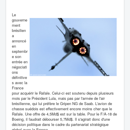
Le
gouverne
ment
brésilien
a
annoncé
en
septembr
e son
entrée en
négociati
ons
définitive
s avec la
France
pour acquérir le Rafale. Celui-ci est soutenu depuis plusieurs
mois par le Président Lula, mais pas par l'armée de l'air
brésilienne, qui lui préfère le Gripen NG de Saab. L'avion de
chasse suédois est effectivement encore moins cher que le
Rafale. Une offre de 4,5Md$ est sur la table. Pour le F/A-18 de
Boeing, il faudrait débourser 5,7Md$. Il s'agirait donc d'une
décision politique dans le cadre du partenariat stratégique
global avec la France.