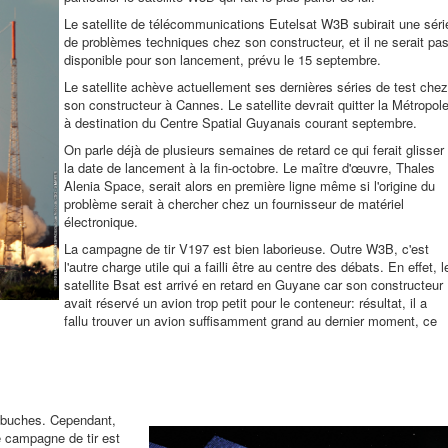
Le satellite de télécommunications Eutelsat W3B subirait une séri
de problèmes techniques chez son constructeur, et il ne serait pa
disponible pour son lancement, prévu le 15 septembre.
Le satellite achève actuellement ses dernières séries de test chez
son constructeur à Cannes. Le satellite devrait quitter la Métropol
à destination du Centre Spatial Guyanais courant septembre.
On parle déjà de plusieurs semaines de retard ce qui ferait glisser
la date de lancement à la fin-octobre. Le maître d'œuvre, Thales
Alenia Space, serait alors en première ligne même si l'origine du
problème serait à chercher chez un fournisseur de matériel
électronique.
La campagne de tir V197 est bien laborieuse. Outre W3B, c'est
l'autre charge utile qui a failli être au centre des débats. En effet, l
satellite Bsat est arrivé en retard en Guyane car son constructeur
avait réservé un avion trop petit pour le conteneur: résultat, il a
fallu trouver un avion suffisamment grand au dernier moment, ce
embuches. Cependant,
 campagne de tir est