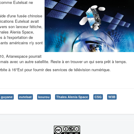
 comme Eutelsat ne
l'aide d'une fusée chinoise
cations Eutelsat avait
 vers son lanceur fétiche,
Thales Alenia Space,
és à l'exportation de
sants américains n'y sont
010, Arianespace pourrait
 mais avec un autre satellite. Reste à en trouver un qui sera prêt à temps.
rbite à 16°Est pour fournir des services de télévision numérique.
guyane
eutelsat
kourou
Thales Alenia Space
CSG
W3B