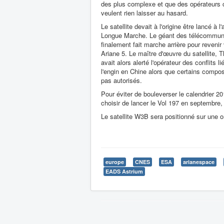
des plus complexe et que des opérateurs
veulent rien laisser au hasard.
Le satellite devait à l'origine être lancé à 
Longue Marche. Le géant des télécommuni
finalement fait marche arrière pour revenir
Ariane 5. Le maître d'œuvre du satellite, 
avait alors alerté l'opérateur des conflits li
l'engin en Chine alors que certains compo
pas autorisés.
Pour éviter de bouleverser le calendrier 2
choisir de lancer le Vol 197 en septembre,
Le satellite W3B sera positionné sur une o
europe
CNES
ESA
arianespace
EADS Astrium