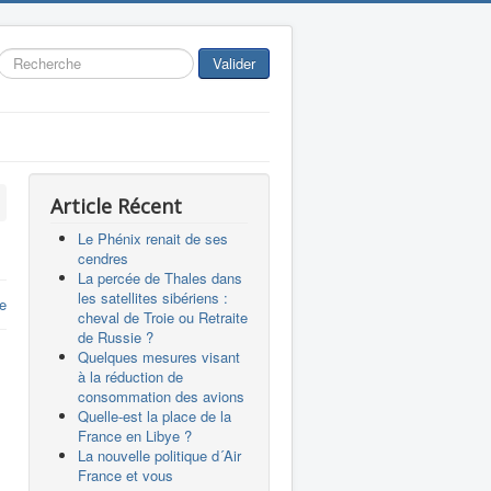
Rechercher
Valider
Article Récent
Le Phénix renait de ses
cendres
La percée de Thales dans
les satellites sibériens :
e
cheval de Troie ou Retraite
de Russie ?
Quelques mesures visant
à la réduction de
consommation des avions
Quelle-est la place de la
France en Libye ?
La nouvelle politique d´Air
France et vous