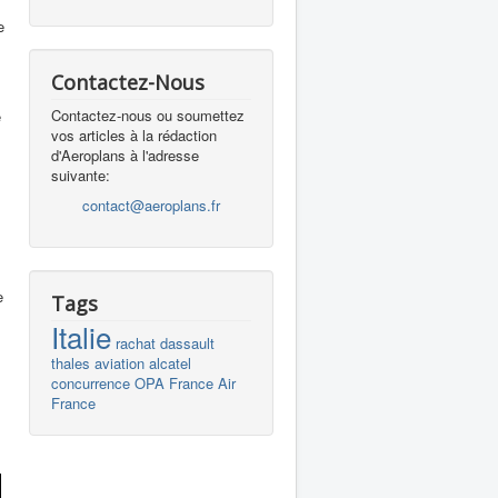
e
s
Contactez-Nous
Contactez-nous ou soumettez
e
vos articles à la rédaction
d'Aeroplans à l'adresse
suivante:
contact@aeroplans.fr
e
Tags
Italie
rachat
dassault
thales
aviation
alcatel
concurrence
OPA
France
Air
France