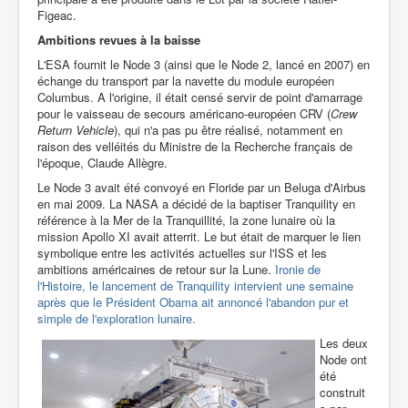
Figeac.
Ambitions revues à la baisse
L'ESA fournit le Node 3 (ainsi que le Node 2, lancé en 2007) en
échange du transport par la navette du module européen
Columbus. A l'origine, il était censé servir de point d'amarrage
pour le vaisseau de secours américano-européen CRV (
Crew
Return Vehicle
), qui n'a pas pu être réalisé, notamment en
raison des velléités du Ministre de la Recherche français de
l'époque, Claude Allègre.
Le Node 3 avait été convoyé en Floride par un Beluga d'Airbus
en mai 2009. La NASA a décidé de la baptiser Tranquility en
référence à la Mer de la Tranquillité, la zone lunaire où la
mission Apollo XI avait atterrit. Le but était de marquer le lien
symbolique entre les activités actuelles sur l'ISS et les
ambitions américaines de retour sur la Lune.
Ironie de
l'Histoire, le lancement de Tranquility intervient une semaine
après que le Président Obama ait annoncé l'abandon pur et
simple de l'exploration lunaire.
Les deux
Node ont
été
construit