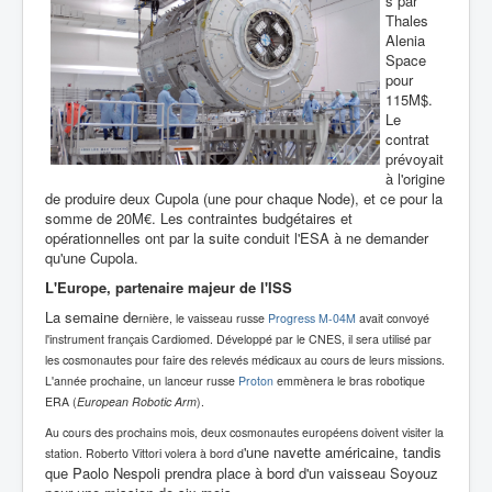
s par
Thales
Alenia
Space
pour
115M$.
Le
contrat
prévoyait
à l'origine
de produire deux Cupola (une pour chaque Node), et ce pour la
somme de 20M€. Les contraintes budgétaires et
opérationnelles ont par la suite conduit l'ESA à ne demander
qu'une Cupola.
L'Europe, partenaire majeur de l'ISS
La semaine de
rnière, le vaisseau
russe
Progress M-04M
avait convoyé
l'instrument français Cardiomed. Développé par le CNES, il sera utilisé par
les cosmonautes pour faire des relevés médicaux au cours de leurs missions.
L'année prochaine, un lanceur russe
Proton
emmènera le bras robotique
ERA (
European Robotic Arm
).
Au cours des prochains mois, deux cosmonautes européens doivent visiter la
'une navette américaine, tandis
station. Roberto Vittori volera à bord d
que Paolo Nespoli prendra place à bord d'un vaisseau Soyouz