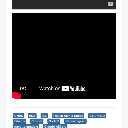
CNES
ESA
ISS
Thales Alenia Space
Columbus
Obama
Cupola
Node 3
Ratier-Figeac
navette spatiale
Claude Allègre