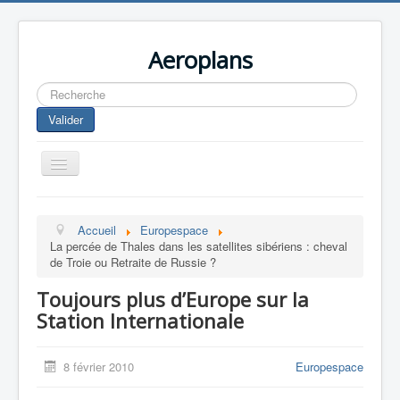
Aeroplans
Rechercher
Valider
Toggle
Navigation
Home
Accueil
Europespace
Aviation Commerciale
La percée de Thales dans les satellites sibériens : cheval
de Troie ou Retraite de Russie ?
Aviation d'Affaire
Toujours plus d’Europe sur la
Aviation Militaire
Station Internationale
Europespace
Drones
8 février 2010
Europespace