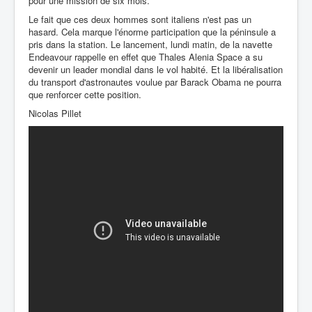
pour une mission de six mois.
Le fait que ces deux hommes sont italiens n'est pas un
hasard. Cela marque l'énorme participation que la péninsule a
pris dans la station. Le lancement, lundi matin, de la navette
Endeavour rappelle en effet que Thales Alenia Space a su
devenir un leader mondial dans le vol habité. Et la libéralisation
du transport d'astronautes voulue par Barack Obama ne pourra
que renforcer cette position.
Nicolas Pillet