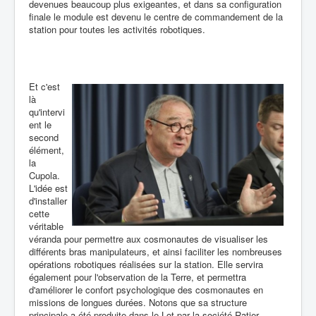
devenues beaucoup plus exigeantes, et dans sa configuration
finale le module est devenu le centre de commandement de la
station pour toutes les activités robotiques.
Et c'est
là
qu'intervi
ent le
second
élément,
la
Cupola.
L'idée est
d'installer
cette
véritable
véranda pour permettre aux cosmonautes de visualiser les
différents bras manipulateurs, et ainsi faciliter les nombreuses
opérations robotiques réalisées sur la station. Elle servira
également pour l'observation de la Terre, et permettra
d'améliorer le confort psychologique des cosmonautes en
missions de longues durées. Notons que sa structure
principale a été produite dans le Lot par la société Ratier-