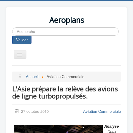
Aeroplans
Rechercher
Valider
Toggle
Navigation
Home
Accueil
Aviation Commerciale
Aviation Commerciale
L'Asie prépare la relève des avions
Aviation d'Affaire
de ligne turbopropulsés.
Aviation Militaire
Europespace
27 octobre 2010
Aviation Commerciale
Drones
Analyse
– Deux