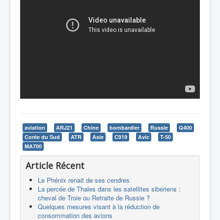
aviation
ARJ21
Chine
bombardier
Russie
Q400
Corée du Sud
ATR
Asie
C919
Avic
T-50
MA700
Article Récent
Le Phénix renait de ses cendres
La percée de Thales dans les satellites sibériens :
cheval de Troie ou Retraite de Russie ?
Quelques mesures visant à la réduction de
consommation des avions