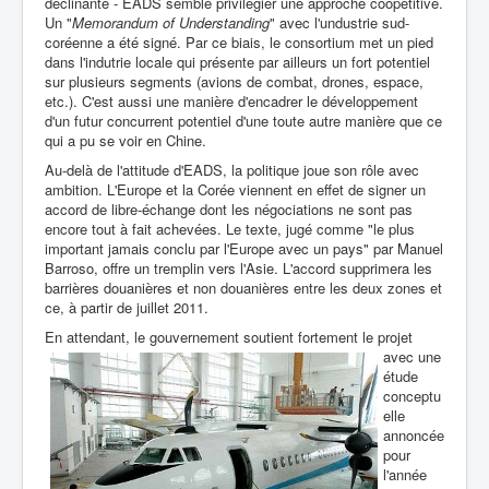
déclinante - EADS semble privilégier une approche coopétitive.
Un "
Memorandum of Understanding
" avec l'undustrie sud-
coréenne a été signé. Par ce biais, le consortium met un pied
dans l'indutrie locale qui présente par ailleurs un fort potentiel
sur plusieurs segments (avions de combat, drones, espace,
etc.). C'est aussi une manière d'encadrer le développement
d'un futur concurrent potentiel d'une toute autre manière que ce
qui a pu se voir en Chine.
Au-delà de l'attitude d'EADS, la politique joue son rôle avec
ambition. L'Europe et la Corée viennent en effet de signer un
accord de libre-échange dont les négociations ne sont pas
encore tout à fait achevées. Le texte, jugé comme "le plus
important jamais conclu par l'Europe avec un pays" par Manuel
Barroso, offre un tremplin vers l'Asie. L'accord supprimera les
barrières douanières et non douanières entre les deux zones et
ce, à partir de juillet 2011.
En attendant,
le gouvernement
soutient fortement le projet
avec
une
étude
conceptu
elle
annoncée
pour
l'année