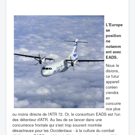
L'Europe
se
position
ne
notamm
ent avec
EADS.
Nous le
disions,
ce futur
appareil
coréen
viendra
en
concurre
nce plus
ou moins directe de l'ATR 72. Or, le consortium EADS est l'un
des détenteur d'ATR. Au lieu de se lancer dans une
concurrence frontale qui s'est trop souvent montrée
désastreuse pour les Occidentaux - à la culture du combat