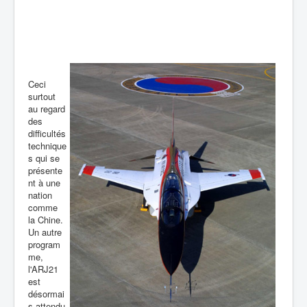
Ceci
surtout
au regard
des
difficultés
technique
s qui se
présente
nt à une
nation
comme
la Chine.
Un autre
program
me,
l'ARJ21
est
désormai
s attendu