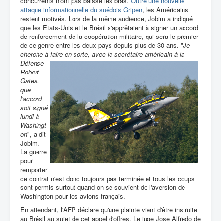
concurrents n'ont pas baissé les bras.
Outre une nouvelle
attaque informationnelle du suédois Gripen
, les Américains
restent motivés. Lors de la même audience, Jobim a indiqué
que les Etats-Unis et le Brésil s'apprêtaient à signer un accord
de renforcement de la coopération militaire, qui sera le premier
de ce genre entre les deux pays depuis plus de 30 ans. "
Je
cherche à faire en sorte, avec le secrétaire américain
à la
Défense
Robert
Gates,
que
l'accord
soit signé
lundi à
Washingt
on
", a dit
Jobim.
La guerre
pour
remporter
ce contrat n'est donc toujours pas terminée et tous les coups
sont permis surtout quand on se souvient de l'aversion de
Washington pour les avions français.
En attendant, l'AFP déclare qu'une plainte vient d'être instruite
au Brésil au sujet de cet appel d'offres. Le juge Jose Alfredo de