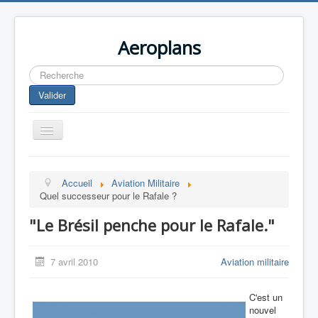
Aeroplans
Rechercher
Valider
Toggle
Navigation
Home
Accueil
Aviation Militaire
Aviation Commerciale
Quel successeur pour le Rafale ?
Aviation d'Affaire
"Le Brésil penche pour le Rafale."
Aviation Militaire
Europespace
7 avril 2010
Aviation militaire
Drones
C'est un
nouvel