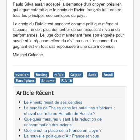
Paulo Silva aurait accepté la demande d'un citoyen brésilien
qui argumenterait que le choix de l'avion français irait contre
tous les principes économiques du pays.
Le choix du Rafale est annoncé comme politique même si
l'appareil ne doit plus démontrer de son excellent niveau de
performances. Le juge doit maintenant faire son enquête pour
savoir si la réponse relève du civil ou non. L'annonce d'un
gagnant est en tout cas repoussée à une date inconnue.
Michael Colaone.
aviation
Boeing
rafale
Gripen
Saab
Bresil
Eurofighter
Snecma
F/A-18
Article Récent
Le Phénix renait de ses cendres
La percée de Thales dans les satellites sibériens :
cheval de Troie ou Retraite de Russie ?
Quelques mesures visant à la réduction de
consommation des avions
Quelle-est la place de la France en Libye ?
La nouvelle politique d´Air France et vous