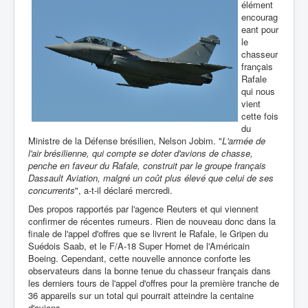
élément
encourag
eant pour
le
chasseur
français
Rafale
qui nous
vient
cette fois
du
Ministre de la Défense brésilien, Nelson Jobim. "
L'armée de
l'air brésilienne, qui compte se doter d'avions de chasse,
penche en faveur du Rafale, construit par le groupe français
Dassault Aviation, malgré un coût plus élevé que celui de ses
concurrents
", a-t-il déclaré mercredi.
Des propos rapportés par l'agence Reuters et qui viennent
confirmer de récentes rumeurs. Rien de nouveau donc dans la
finale de l'appel d'offres que se livrent le Rafale, le Gripen du
Suédois Saab, et le F/A-18 Super Hornet de l'Américain
Boeing. Cependant, cette nouvelle annonce conforte les
observateurs dans la bonne tenue du chasseur français dans
les derniers tours de l'appel d'offres pour la première tranche de
36 appareils sur un total qui pourrait atteindre la centaine
d'avions.