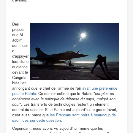
Des
propos
que M.
Jobim
continuer
a
d'appuyer
lors d'une
audience
devant le
Congrès
brésilien
annonçant que le chef de l'armée de l'air
avait une préférence
pour le Rafale
. Ce dernier estime que le Rafale "
est plus en
cohérence avec la politique de défense du pays, malgré son
coût
". Les transferts de technologies restent un élément
central du dossier. Si le Rafale est aujourd'hui le grand favori,
c'est aussi parce que
les Français sont prêts à beaucoup de
sacrifices sur cette question
.
Cependant, nous avons vu aujourd'hui même que les