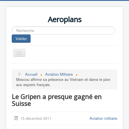
Aeroplans
Rechercher
Valider
Toggle
Navigation
Home
Accueil
Aviation Militaire
Aviation Commerciale
Moscou affirme sa présence au Vietnam et dame le pion
aux espoirs français.
Aviation d'Affaire
Le Gripen a presque gagné en
Aviation Militaire
Suisse
Europespace
Drones
15 décembre 2011
Aviation militaire