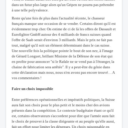
dans un futur plus large alors qu'un Gripen ne pourra pas prétendre
à une telle polyvalence.
Reste qu'une fois de plus dans l'actualité récente, le chasseur
français manque une occasion de se vendre. Certains diront qu'il est
évidemment trop cher. On estime de ci de là les offres de Dassault et
Eurofighter GmbH autour des 4 milliards de francs suisses quand
l'offre de Saab serait d'environ 3 milliards. Mais le prix ne fait pas
tout, malgré qu'il soit un élément déterminant dans le cas suisse.
Une nouvelle fois la politique pointe le bout de son nez, à l'image
de Gérard Longuet, brillant Ministre de la Défense de son état qui
en profite pour annoncer "si le Rafale ne se vend pas à l'étranger, la
chaine de fabrication sera arrêtée". Il y a peut-être du génie dans
cette déclaration mais nous, nous n'en avons pas encore trouvé… A
vos commentaires !
Faire un choix impossible
Entre préférences opérationnelles et impératifs politiques, la Suisse
aura fait son choix pour le plus petit et le moins cher des avions
présents dans la compétition. Le contexte budgétaire étant ce qu'il
est, certains observateurs s'accordent pour dire que l'armée aura fait
le choix de prouver à la classe dirigeante et au peuple qu'elle aussi,
fait un effort pour limiter les dépenses. Un choix raisonnable en