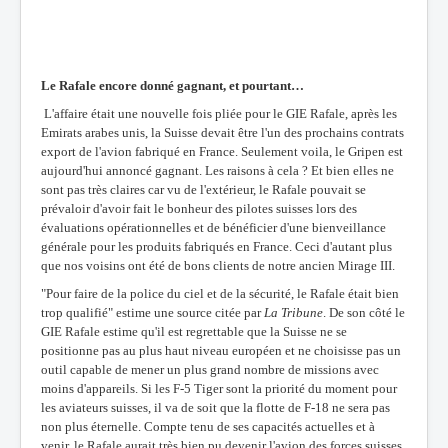
Le Rafale encore donné gagnant, et pourtant…
L'affaire était une nouvelle fois pliée pour le GIE Rafale, après les
Emirats arabes unis, la Suisse devait être l'un des prochains contrats
export de l'avion fabriqué en France. Seulement voila, le Gripen est
aujourd'hui annoncé gagnant. Les raisons à cela ? Et bien elles ne
sont pas très claires car vu de l'extérieur, le Rafale pouvait se
prévaloir d'avoir fait le bonheur des pilotes suisses lors des
évaluations opérationnelles et de bénéficier d'une bienveillance
générale pour les produits fabriqués en France. Ceci d'autant plus
que nos voisins ont été de bons clients de notre ancien Mirage III.
"Pour faire de la police du ciel et de la sécurité, le Rafale était bien
trop qualifié" estime une source citée par
La Tribune
. De son côté le
GIE Rafale estime qu'il est regrettable que la Suisse ne se
positionne pas au plus haut niveau européen et ne choisisse pas un
outil capable de mener un plus grand nombre de missions avec
moins d'appareils. Si les F-5 Tiger sont la priorité du moment pour
les aviateurs suisses, il va de soit que la flotte de F-18 ne sera pas
non plus éternelle. Compte tenu de ses capacités actuelles et à
venir, le Rafale aurait très bien pu devenir l'avion des forces suisses