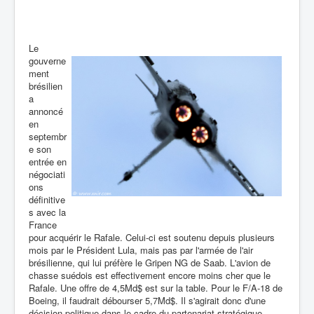
Le
gouverne
ment
brésilien
a
annoncé
en
septembr
e son
entrée en
négociati
ons
définitive
s avec la
France
pour acquérir le Rafale. Celui-ci est soutenu depuis plusieurs
mois par le Président Lula, mais pas par l'armée de l'air
brésilienne, qui lui préfère le Gripen NG de Saab. L'avion de
chasse suédois est effectivement encore moins cher que le
Rafale. Une offre de 4,5Md$ est sur la table. Pour le F/A-18 de
Boeing, il faudrait débourser 5,7Md$. Il s'agirait donc d'une
décision politique dans le cadre du partenariat stratégique