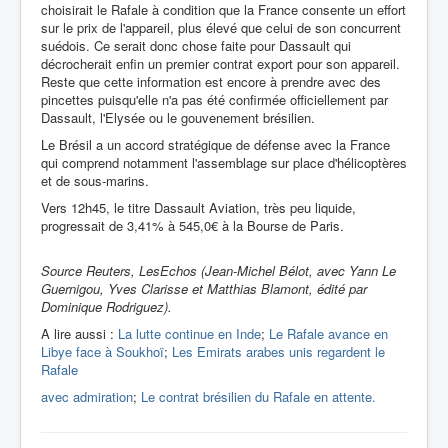
choisirait le Rafale à condition que la France consente un effort
sur le prix de l'appareil, plus élevé que celui de son concurrent
suédois. Ce serait donc chose faite pour Dassault qui
décrocherait enfin un premier contrat export pour son appareil.
Reste que cette information est encore à prendre avec des
pincettes puisqu'elle n'a pas été confirmée officiellement par
Dassault, l'Elysée ou le gouvenement brésilien.
Le Brésil a un accord stratégique de défense avec la France
qui comprend notamment l'assemblage sur place d'hélicoptères
et de sous-marins.
Vers 12h45, le titre Dassault Aviation, très peu liquide,
progressait de 3,41% à 545,0€ à la Bourse de Paris.
Source Reuters, LesEchos (Jean-Michel Bélot, avec Yann Le
Guernigou, Yves Clarisse et Matthias Blamont, édité par
Dominique Rodriguez).
A lire aussi :
La lutte continue en Inde
;
Le Rafale avance en
Libye face à Soukhoï
;
Les Emirats arabes unis regardent le
Rafale
avec admiration
;
Le contrat brésilien du Rafale en attente.