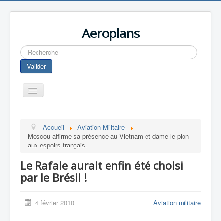
Aeroplans
Rechercher
Valider
Toggle
Navigation
Home
Accueil
Aviation Militaire
Aviation Commerciale
Moscou affirme sa présence au Vietnam et dame le pion
aux espoirs français.
Aviation d'Affaire
Le Rafale aurait enfin été choisi
Aviation Militaire
par le Brésil !
Europespace
Drones
4 février 2010
Aviation militaire