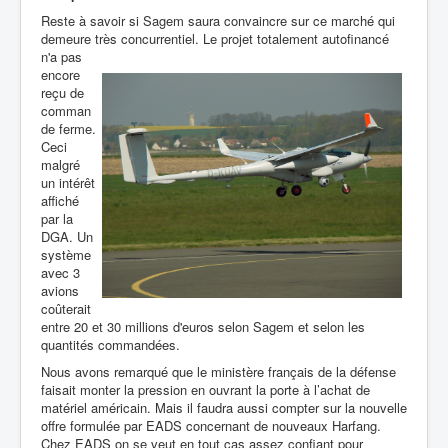
Reste à savoir si Sagem saura convaincre sur ce marché qui
demeure très concurrentiel. Le projet totalement autofinancé
n'a
pas
encore
reçu de
comman
de ferme.
Ceci
malgré
un intérêt
affiché
par la
DGA. Un
système
avec 3
avions
coûterait
entre 20 et 30
millions d'euros selon Sagem et selon les
quantités commandées.
Nous avons remarqué que le ministère
français de la défense
faisait monter la pression en ouvrant la porte à l’achat de
matériel américain. Mais il faudra aussi compter sur la
nouvelle
offre formulée par EADS
concernant de nouveaux Harfang.
Chez EADS on se veut en tout
cas assez confiant pour