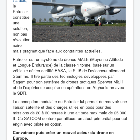
t article,
le
Patroller
constitue
une
solution,
non pas
révolution
naire
mais pragmatique face aux contraintes actuelles.
Patroller est un système de drones MALE (
Moyenne Altitude
et Longue Endurance
) de la classe 1 tonne, basé sur un
véhicule aérien certifié EASA, le S-15 de l’avionneur allemand
Stemme. Il tire partie des technologies développées par
Sagem pour son système de drones tactiques Sperwer Mk.II
et de l’expérience acquise en opérations en Afghanistan avec
le SDTI.
La conception modulaire du Patroller lui permet de recevoir une
liaison satellite et des charges utiles en pods pour des
missions de 20 à 30 heures à une altitude maximale de 25 000
ft. Ce SATCOM confère par ailleurs un atout primordial pour cet
engin avec pilote en option.
Convaincre puis créer un nouvel acteur du drone en
Europe.