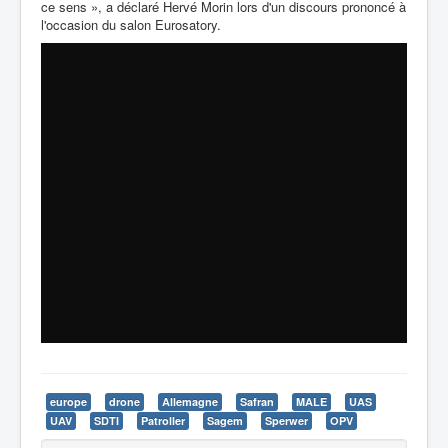
ce sens », a déclaré Hervé Morin lors d'un discours prononcé à
l'occasion du salon Eurosatory.
europe
drone
Allemagne
Safran
MALE
UAS
UAV
SDTI
Patroller
Sagem
Sperwer
OPV