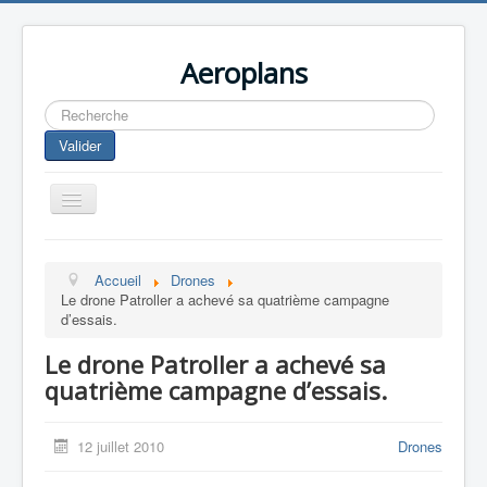
Aeroplans
Rechercher
Valider
Toggle
Navigation
Home
Accueil
Drones
Aviation Commerciale
Le drone Patroller a achevé sa quatrième campagne
d’essais.
Aviation d'Affaire
Le drone Patroller a achevé sa
Aviation Militaire
quatrième campagne d’essais.
Europespace
Drones
12 juillet 2010
Drones