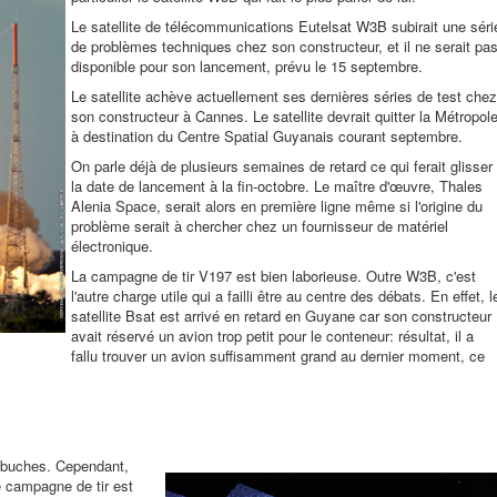
Le satellite de télécommunications Eutelsat W3B subirait une séri
de problèmes techniques chez son constructeur, et il ne serait pa
disponible pour son lancement, prévu le 15 septembre.
Le satellite achève actuellement ses dernières séries de test chez
son constructeur à Cannes. Le satellite devrait quitter la Métropol
à destination du Centre Spatial Guyanais courant septembre.
On parle déjà de plusieurs semaines de retard ce qui ferait glisser
la date de lancement à la fin-octobre. Le maître d'œuvre, Thales
Alenia Space, serait alors en première ligne même si l'origine du
problème serait à chercher chez un fournisseur de matériel
électronique.
La campagne de tir V197 est bien laborieuse. Outre W3B, c'est
l'autre charge utile qui a failli être au centre des débats. En effet, l
satellite Bsat est arrivé en retard en Guyane car son constructeur
avait réservé un avion trop petit pour le conteneur: résultat, il a
fallu trouver un avion suffisamment grand au dernier moment, ce
embuches. Cependant,
 campagne de tir est