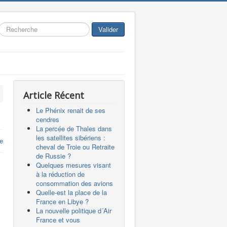
Rechercher
Valider
Article Récent
Le Phénix renait de ses
cendres
La percée de Thales dans
les satellites sibériens :
e
cheval de Troie ou Retraite
de Russie ?
Quelques mesures visant
à la réduction de
consommation des avions
Quelle-est la place de la
France en Libye ?
La nouvelle politique d´Air
France et vous