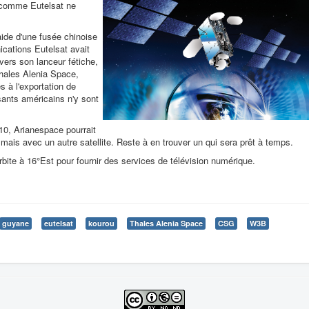
 comme Eutelsat ne
l'aide d'une fusée chinoise
cations Eutelsat avait
 vers son lanceur fétiche,
Thales Alenia Space,
és à l'exportation de
sants américains n'y sont
010, Arianespace pourrait
 mais avec un autre satellite. Reste à en trouver un qui sera prêt à temps.
rbite à 16°Est pour fournir des services de télévision numérique.
guyane
eutelsat
kourou
Thales Alenia Space
CSG
W3B