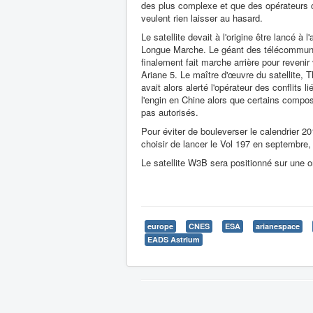
des plus complexe et que des opérateurs
veulent rien laisser au hasard.
Le satellite devait à l'origine être lancé à 
Longue Marche. Le géant des télécommuni
finalement fait marche arrière pour revenir
Ariane 5. Le maître d'œuvre du satellite, 
avait alors alerté l'opérateur des conflits li
l'engin en Chine alors que certains compo
pas autorisés.
Pour éviter de bouleverser le calendrier 2
choisir de lancer le Vol 197 en septembre,
Le satellite W3B sera positionné sur une o
europe
CNES
ESA
arianespace
EADS Astrium