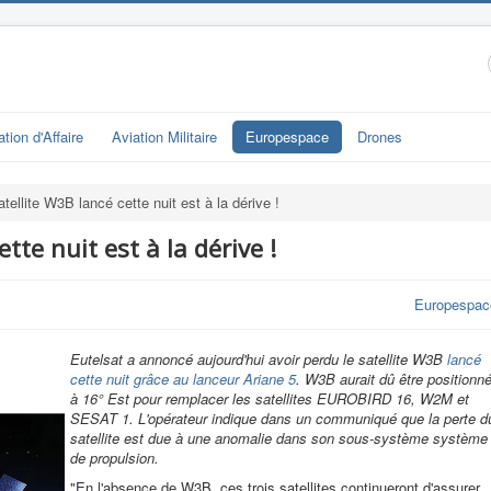
ation d'Affaire
Aviation Militaire
Europespace
Drones
atellite W3B lancé cette nuit est à la dérive !
tte nuit est à la dérive !
Europespac
Eutelsat a annoncé aujourd'hui avoir perdu le satellite W3B
lancé
cette nuit grâce au lanceur Ariane 5
. W3B aurait dû être positionn
à 16° Est pour remplacer les satellites EUROBIRD 16, W2M et
SESAT 1. L'opérateur indique dans un communiqué que la perte d
satellite est due à une anomalie dans son sous-système système
de propulsion.
"En l'absence de W3B, ces trois satellites continueront d'assurer