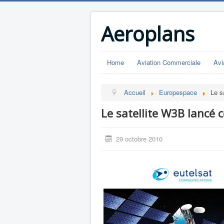
Aeroplans
Home
Aviation Commerciale
Avi
Accueil
Europespace
Le s
Le satellite W3B lancé ce
29 octobre 2010