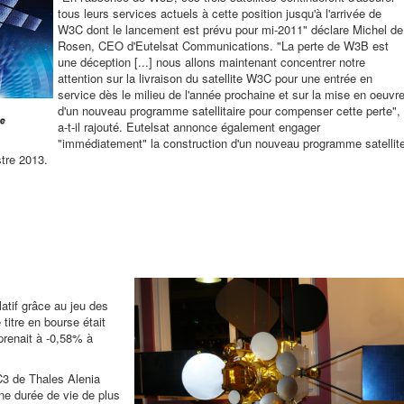
tous leurs services actuels à cette position jusqu'à l'arrivée de
W3C dont le lancement est prévu pour mi-2011" déclare Michel de
Rosen, CEO d'Eutelsat Communications. "La perte de W3B est
une déception [...] nous allons maintenant concentrer notre
attention sur la livraison du satellite W3C pour une entrée en
service dès le milieu de l'année prochaine et sur la mise en oeuvr
d'un nouveau programme satellitaire pour compenser cette perte",
a-t-il rajouté. Eutelsat annonce également engager
"immédiatement" la construction d'un nouveau programme satellite
tre 2013.
latif grâce au jeu des
titre en bourse était
prenait à -0,58% à
3 de Thales Alenia
une durée de vie de plus