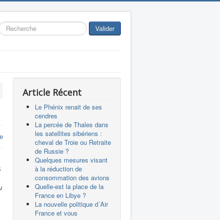
Rechercher
Valider
Article Récent
Le Phénix renait de ses
cendres
La percée de Thales dans
les satellites sibériens :
e
cheval de Troie ou Retraite
de Russie ?
Quelques mesures visant
à la réduction de
é
consommation des avions
Quelle-est la place de la
u
France en Libye ?
La nouvelle politique d´Air
France et vous