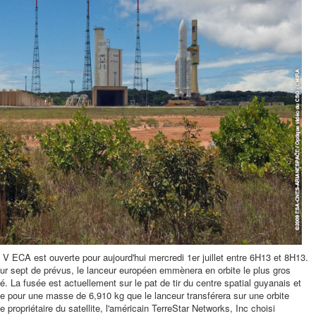
e V ECA est ouverte pour aujourd'hui mercredi 1er juillet entre 6H13 et 8H13.
ur sept de prévus, le lanceur européen emmènera en orbite le plus gros
. La fusée est actuellement sur le pat de tir du centre spatial guyanais et
e pour une masse de 6,910 kg que le lanceur transférera sur une orbite
 propriétaire du satellite, l'américain TerreStar Networks, Inc choisi