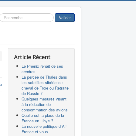
Rechercher
Valider
Article Récent
Le Phénix renait de ses
cendres
La percée de Thales dans
les satellites sibériens :
e
cheval de Troie ou Retraite
de Russie ?
Quelques mesures visant
à la réduction de
consommation des avions
Quelle-est la place de la
France en Libye ?
La nouvelle politique d´Air
France et vous