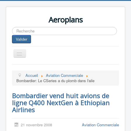
Aeroplans
Rechercher
Valider
Toggle
Navigation
Home
Accueil
Aviation Commerciale
Aviation Commerciale
Bombardier: Le CSeries a du plomb dans l'aile
Aviation d'Affaire
Bombardier vend huit avions de
Aviation Militaire
ligne Q400 NextGen à Ethiopian
Europespace
Airlines
Drones
21 novembre 2008
Aviation Commerciale