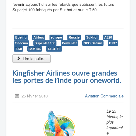
revenir aujourd’hui sur les retards que subissent les futurs
Superjet 100 fabriqués par Sukhoï et sur le T-50.
Boeing
Airbus
europe
Russie
Sukhoi
A320
Snecma
SuperJet 100
PowerJet
NPO Saturn
B737
T-50
SaM146
AL-41F1
Lire la suite...
Kingfisher Airlines ouvre grandes
les portes de l’Inde pour oneworld.
25 février 2010
Aviation Commerciale
Le 23
février, la
plus
important
e