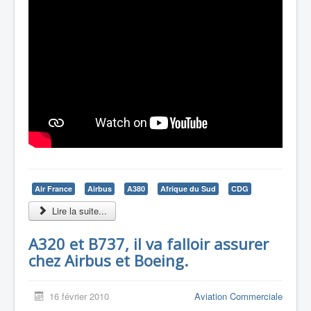
Air France
Airbus
A380
Afrique du Sud
CDG
Lire la suite...
A320 et B737, il va falloir assurer
chez Airbus et Boeing.
16 février 2010
Aviation Commerciale