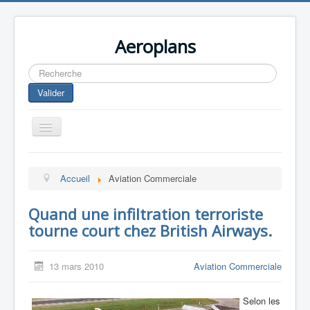
Aeroplans
Rechercher
Valider
Toggle
Navigation
Home
Accueil
Aviation Commerciale
Aviation Commerciale
Aviation d'Affaire
Quand une infiltration terroriste
tourne court chez British Airways.
Aviation Militaire
Europespace
13 mars 2010
Aviation Commerciale
Drones
Selon les