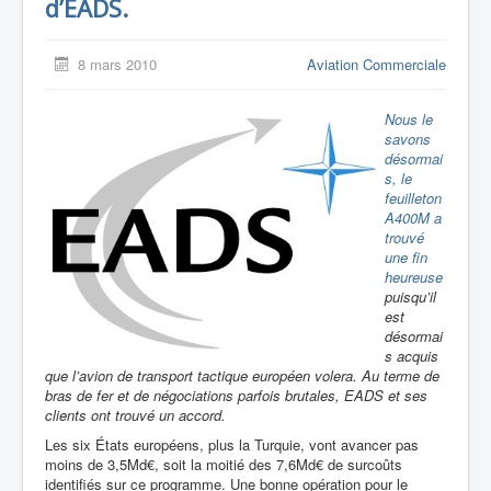
d’EADS.
8 mars 2010
Aviation Commerciale
Nous le
savons
désormai
s, le
feuilleton
A400M a
trouvé
une fin
heureuse
puisqu’il
est
désormai
s acquis
que l’avion de transport tactique européen volera. Au terme de
bras de fer et de négociations parfois brutales, EADS et ses
clients ont trouvé un accord.
Les six États européens, plus la Turquie, vont avancer pas
moins de 3,5Md€, soit la moitié des 7,6Md€ de surcoûts
identifiés sur ce programme. Une bonne opération pour le