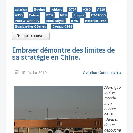
aviation
Boeing
Airbus
B787
A380
A320
A350
Safran
B737
MTU
Leap-X
PW1000G
Pratt & Whitney
Rolls Royce
B747
Embraer 195X
Bombardier CSeries
Comac C919
Lire la suite...
Embraer démontre des limites de
sa stratégie en Chine.
15 février 2010
Aviation Commerciale
Alors que
tout le
monde
rêve
encore
de la
Chine et
de ses
débouché