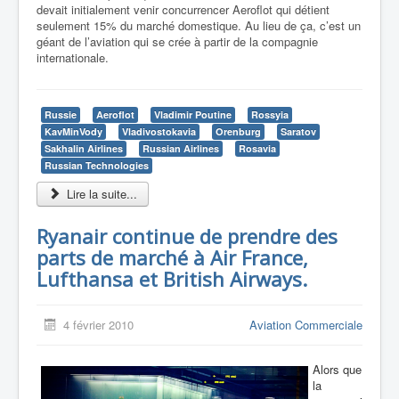
devait initialement venir concurrencer Aeroflot qui détient
seulement 15% du marché domestique. Au lieu de ça, c’est un
géant de l’aviation qui se crée à partir de la compagnie
internationale.
Russie
Aeroflot
Vladimir Poutine
Rossyia
KavMinVody
Vladivostokavia
Orenburg
Saratov
Sakhalin Airlines
Russian Airlines
Rosavia
Russian Technologies
Lire la suite...
Ryanair continue de prendre des
parts de marché à Air France,
Lufthansa et British Airways.
4 février 2010
Aviation Commerciale
Alors que
la