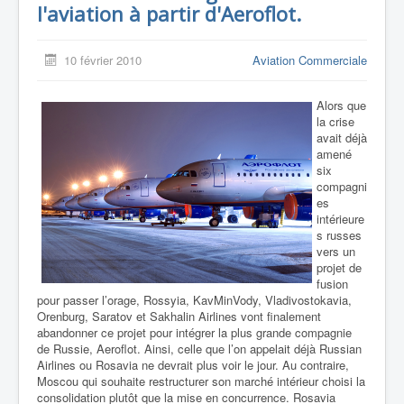
l'aviation à partir d'Aeroflot.
10 février 2010
Aviation Commerciale
Alors que
la crise
avait déjà
amené
six
compagni
es
intérieure
s russes
vers un
projet de
fusion
pour passer l’orage,
Rossyia, KavMinVody, Vladivostokavia,
Orenburg, Saratov et Sakhalin Airlines vont finalement
abandonner ce projet pour intégrer la plus grande compagnie
de Russie, Aeroflot. Ainsi, celle que l’on appelait déjà Russian
Airlines ou Rosavia ne devrait plus voir le jour. Au contraire,
Moscou qui souhaite restructurer son marché intérieur choisi la
consolidation plutôt que la mise en concurrence. Rosavia