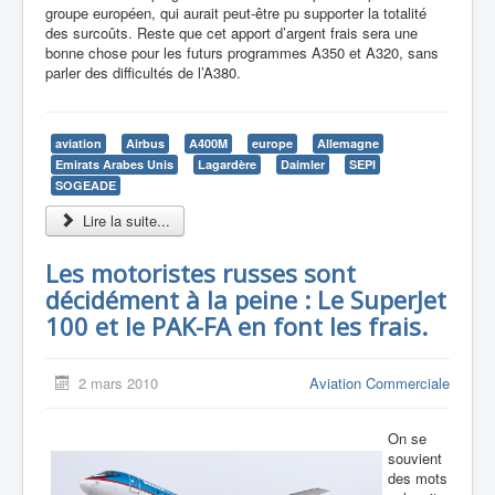
groupe européen, qui aurait peut-être pu supporter la totalité
des surcoûts. Reste que cet apport d’argent frais sera une
bonne chose pour les futurs programmes A350 et A320, sans
parler des difficultés de l’A380.
aviation
Airbus
A400M
europe
Allemagne
Emirats Arabes Unis
Lagardère
Daimler
SEPI
SOGEADE
Lire la suite...
Les motoristes russes sont
décidément à la peine : Le SuperJet
100 et le PAK-FA en font les frais.
2 mars 2010
Aviation Commerciale
On se
souvient
des mots