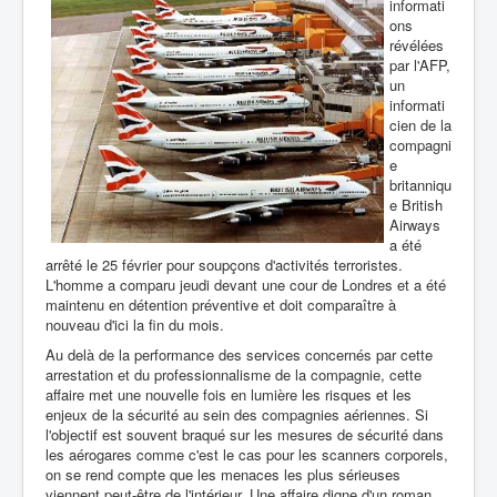
informati
ons
révélées
par l'AFP,
un
informati
cien de la
compagni
e
britanniqu
e British
Airways
a été
arrêté le 25 février pour soupçons d'activités terroristes.
L'homme a comparu jeudi devant une cour de Londres et a été
maintenu en détention préventive et doit comparaître à
nouveau d'ici la fin du mois.
Au delà de la performance des services concernés par cette
arrestation et du professionnalisme de la compagnie, cette
affaire met une nouvelle fois en lumière les risques et les
enjeux de la sécurité au sein des compagnies aériennes. Si
l'objectif est souvent braqué sur les mesures de sécurité dans
les aérogares comme c'est le cas pour les scanners corporels,
on se rend compte que les menaces les plus sérieuses
viennent peut-être de l'intérieur. Une affaire digne d'un roman