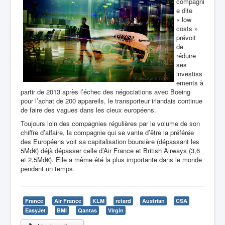
compagni
e dite
« low
costs »
prévoit
de
réduire
ses
investiss
ements à
partir de 2013 après l’échec des négociations avec Boeing
pour l’achat de 200 appareils, le transporteur irlandais continue
de faire des vagues dans les cieux européens.
Toujours loin des compagnies régulières par le volume de son
chiffre d’affaire, la compagnie qui se vante d’être la préférée
des Européens voit sa capitalisation boursière (dépassant les
5Md€) déjà dépasser celle d’Air France et British Airways (3,6
et 2,5Md€). Elle a même été la plus importante dans le monde
pendant un temps.
France
Air France
KLM
retard
Austrian
CSA
EasyJet
BMI
Qantas
Virgin