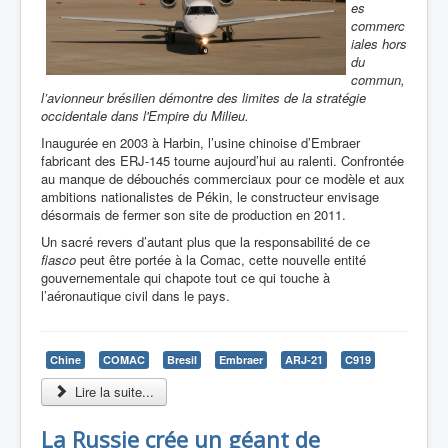
es
commerc
iales hors
du
commun,
l’avionneur brésilien démontre des limites de la stratégie
occidentale dans l'Empire du Milieu.
Inaugurée en 2003 à Harbin, l’usine chinoise d’Embraer
fabricant des ERJ-145 tourne aujourd’hui au ralenti. Confrontée
au manque de débouchés commerciaux pour ce modèle et aux
ambitions nationalistes de Pékin, le constructeur envisage
désormais de fermer son site de production en 2011.
Un sacré revers d’autant plus que la responsabilité de ce
fiasco
peut être portée à la Comac, cette nouvelle entité
gouvernementale qui chapote tout ce qui touche à
l’aéronautique civil dans le pays.
Chine
COMAC
Bresil
Embraer
ARJ-21
C919
Lire la suite...
La Russie crée un géant de