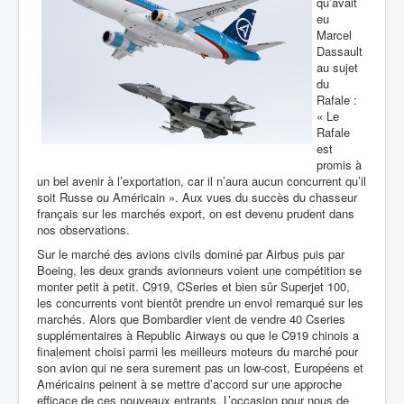
qu’avait
eu
Marcel
Dassault
au sujet
du
Rafale :
« Le
Rafale
est
promis à
un bel avenir à l’exportation, car il n’aura aucun concurrent qu’il
soit Russe ou Américain ». Aux vues du succès du chasseur
français sur les marchés export, on est devenu prudent dans
nos observations.
Sur le marché des avions civils dominé par Airbus puis par
Boeing, les deux grands avionneurs voient une compétition se
monter petit à petit. C919, CSeries et bien sûr Superjet 100,
les concurrents vont bientôt prendre un envol remarqué sur les
marchés. Alors que Bombardier vient de vendre 40 Cseries
supplémentaires à Republic Airways ou que le C919 chinois a
finalement choisi parmi les meilleurs moteurs du marché pour
son avion qui ne sera surement pas un low-cost, Européens et
Américains peinent à se mettre d’accord sur une approche
efficace de ces nouveaux entrants. L’occasion pour nous de