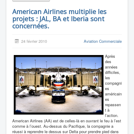
American Airlines multiplie les
projets : JAL, BA et Iberia sont
concernées.
24 février 2010
Aviation Commerciale
Après
des
années
difficiles,
les
compagni
es
américain
es
repassen
t à
l’action.
American Airlines (AA) est de celles-là en ouvrant le feu à l’est
comme à l’ouest. Au-dessus du Pacifique, la compagnie a
réussi à reprendre le dessus sur Delta pour prendre pied dans