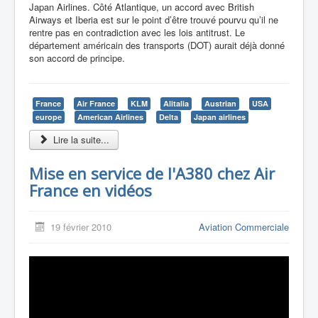
Japan Airlines. Côté Atlantique, un accord avec British
Airways et Iberia est sur le point d’être trouvé pourvu qu’il ne
rentre pas en contradiction avec les lois antitrust. Le
département américain des transports (DOT) aurait déjà donné
son accord de principe.
France
Air France
KLM
Alitalia
Austrian
USA
europe
American Airlines
Delta
Japan airlines
Lire la suite...
Mise en service de l'A380 chez Air
France en vidéos
19 février 2010
Aviation Commerciale