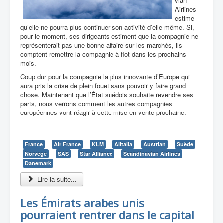
vian
Airlines
estime
qu’elle ne pourra plus continuer son activité d’elle-même. Si,
pour le moment, ses dirigeants estiment que la compagnie ne
représenterait pas une bonne affaire sur les marchés, ils
comptent remettre la compagnie à flot dans les prochains
mois.
Coup dur pour la compagnie la plus innovante d’Europe qui
aura pris la crise de plein fouet sans pouvoir y faire grand
chose. Maintenant que l’État suédois souhaite revendre ses
parts, nous verrons comment les autres compagnies
européennes vont réagir à cette mise en vente prochaine.
France
Air France
KLM
Alitalia
Austrian
Suède
Norvege
SAS
Star Alliance
Scandinavian Airlines
Danemark
Lire la suite...
Les Émirats arabes unis
pourraient rentrer dans le capital