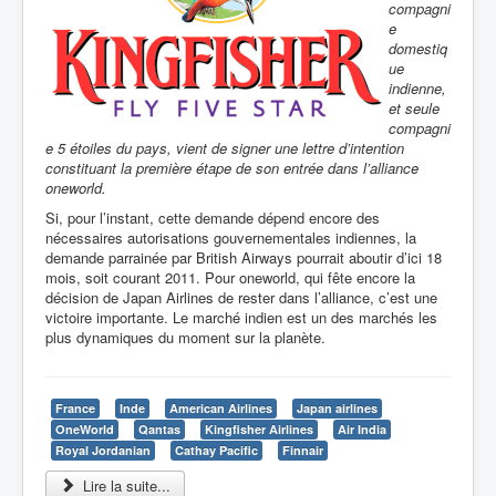
compagni
e
domestiq
ue
indienne,
et seule
compagni
e 5 étoiles du pays, vient de signer une lettre d’intention
constituant la première étape de son entrée dans l’alliance
oneworld.
Si, pour l’instant, cette demande dépend encore des
nécessaires autorisations gouvernementales indiennes, la
demande parrainée par British Airways pourrait aboutir d’ici 18
mois, soit courant 2011. Pour oneworld, qui fête encore la
décision de Japan Airlines de rester dans l’alliance, c’est une
victoire importante. Le marché indien est un des marchés les
plus dynamiques du moment sur la planète.
France
Inde
American Airlines
Japan airlines
OneWorld
Qantas
Kingfisher Airlines
Air India
Royal Jordanian
Cathay Pacific
Finnair
Lire la suite...