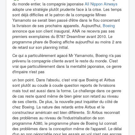
du monde entier, la compagnie japonaise
All Nippon Airways
adopte une stratégie plutôt prudente face à la crise. Les temps
sont déjà difficiles et le patron de la compagnie Mineo
Yamamoto se serait bien passé d'être dans le flou concernant
la livraison de ses prochains appareils. Aujourd'hui,
Boeing
annonce que son client inaugural, ANA ne recevra pas ses
premiers exemplaires du B787 Dreamliner avant 2010. Le
programme phare de Boeing affiche aujourd'hui au moins 2 ans
de retard sur son planning initial.
Ce qui a particulièrement agacé Mr Yamamoto, Boeing n'a pas
prévenu la compagnie cliente avant le reste du monde. C'est
vrai que particulièrement dans la mentalité japonaise, ce genre
d'impaire n'est pas
un bon point. Dans l'absolu, c'est vrai que Boeing et Airbus
sont plutôt au coude à coude question reports de livraisons
mais tout est aussi dans la forme. Le challenge dans ce genre
de cas reste quand même de bien gérer son retard au niveau
de ses clients. De plus, la nouvelle peut inquiéter du côté de
chez Boeing. La nature des retards entre Airbus et le
constructeur américain est bien différente. Si Airbus reconnait
des problèmes au niveau de l'industrialisation de son
programme A380, le programme phare de Boeing lui connait
des problèmes dans la conception même de l'appareil. Le délai
d'un an non négociable pour les essais en vol n'est pas encore