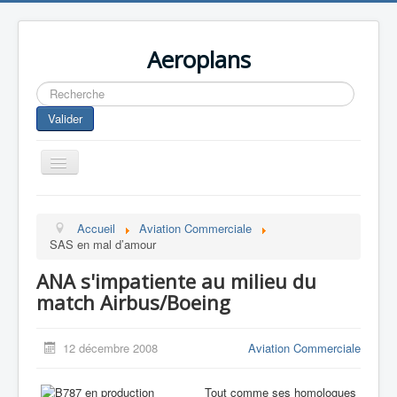
Aeroplans
Rechercher
Valider
Toggle
Navigation
Home
Accueil
Aviation Commerciale
Aviation Commerciale
SAS en mal d’amour
Aviation d'Affaire
ANA s'impatiente au milieu du
Aviation Militaire
match Airbus/Boeing
Europespace
12 décembre 2008
Aviation Commerciale
Drones
Tout comme ses homologues