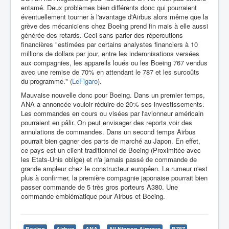
entamé. Deux problèmes bien différents donc qui pourraient
éventuellement tourner à l'avantage d'Airbus alors même que la
grève des mécaniciens chez Boeing prend fin mais à elle aussi
générée des retards. Ceci sans parler des répercutions
financières "estimées par certains analystes financiers à 10
millions de dollars par jour, entre les indemnisations versées
aux compagnies, les appareils loués ou les Boeing 767 vendus
avec une remise de 70% en attendant le 787 et les surcoûts
du programme." (
LeFigaro
).
Mauvaise nouvelle donc pour Boeing. Dans un premier temps,
ANA a annoncée vouloir réduire de 20% ses investissements.
Les commandes en cours ou visées par l'avionneur américain
pourraient en pâlir. On peut envisager des reports voir des
annulations de commandes. Dans un second temps Airbus
pourrait bien gagner des parts de marché au Japon. En effet,
ce pays est un client traditionnel de Boeing (Proximitée avec
les Etats-Unis oblige) et n'a jamais passé de commande de
grande ampleur chez le constructeur européen. La rumeur n'est
plus à confirmer, la première compagnie japonaise pourrait bien
passer commande de 5 très gros porteurs A380. Une
commande emblématique pour Airbus et Boeing.
Boeing
Airbus
ANA
All Nippon Airways
B787