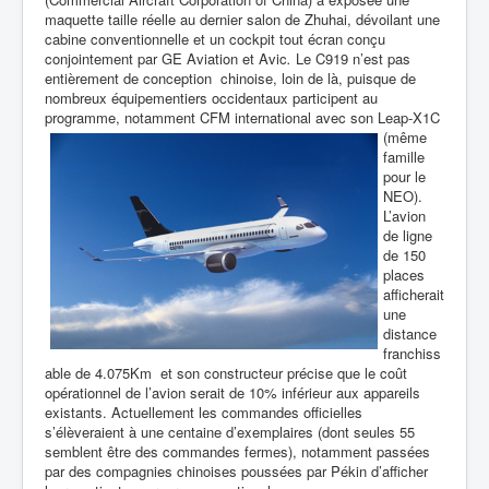
maquette taille réelle au dernier salon de Zhuhai, dévoilant une
cabine conventionnelle et un cockpit tout écran conçu
conjointement par GE Aviation et Avic
.
Le C919 n’est pas
entièrement de conception chinoise, loin de là, puisque de
nombreux équipementiers occidentaux participent au
programme, notamment CFM
international avec son Leap-X1C
(même
famille
pour le
NEO).
L’avion
de ligne
de 150
places
afficherait
une
distance
franchiss
able de 4.075Km et son constructeur précise que le coût
opérationnel de l’avion serait de 10% inférieur aux appareils
existants.
Actuellement les commandes officielles
s’élèveraient à une centaine d’exemplaires (dont seules 55
semblent être des commandes fermes), notamment passées
par des compagnies chinoises poussées par Pékin d’afficher