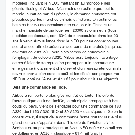
modèles (incluant le NEO), mettant fin au monopole des
géants Boeing et Airbus. Néanmoins on estime que tout le
monde aurait sa part du gâteau, la demande croissante est
propulsée par les marchés chinois et indiens. On estime les
besoins à 2950 monocouloirs rien que pour la Chine et un
marché mondiale de pratiquement 26000 avions neufs (tous
modèles confondus), dont 69% de monocouloirs dans les 20
ans à venir. Airbus lance donc le NEO pour se donner toutes
ses chances afin de préserver ses parts de marchés jusqu’aux
environs de 2025 où il sera alors temps de concevoir le
remplaçant du célèbre A320. Airbus aura toujours l’avantage
de bénéficier de sa réputation par rapport à la concurrence
émergeante (notamment chinoise) et d’un réseau étendu, mais
devra mener à bien dans le coût et les délais son programme
NEO au coté de l’A350 et A400M pour aboutir à ses objectifs.
Déjà une commande en Inde.
Airbus a remporté le plus gros contrat de toute l'histoire de
l'aéronautique en Inde. IndiGo, la principale compagnie à bas
coûts du pays, vient de s'engager pour une commande de 180
A320, dont 150 A320 NEO et 30 A320 « classiques ». Selon le
constructeur, il s'agit de la commande ferme portant sur le plus
grand nombre d'appareils dans l'histoire de l'aviation civile.
Sachant qu'au prix catalogue un A320 NEO coûte 87,8 millions
de dollars et un A320 « classique » 81,4 millions, la