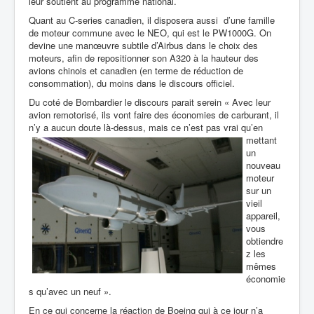
leur soutient au programme national.
Quant au C-series canadien, il disposera aussi d’une famille
de moteur commune avec le NEO, qui est le PW1000G. On
devine une manœuvre subtile d’Airbus dans le choix des
moteurs, afin de repositionner son A320 à la hauteur des
avions chinois et canadien (en terme de réduction de
consommation), du moins dans le discours officiel.
Du coté de Bombardier le discours parait serein « Avec leur
avion remotorisé, ils vont faire des économies de carburant, il
n’y a aucun doute là-dessus
, mais ce n’est pas vrai qu’en
mettant
un
nouveau
moteur
sur un
vieil
appareil,
vous
obtiendre
z les
mêmes
économie
s qu’avec un neuf ».
En ce qui concerne la réaction de Boeing qui à ce jour n’a