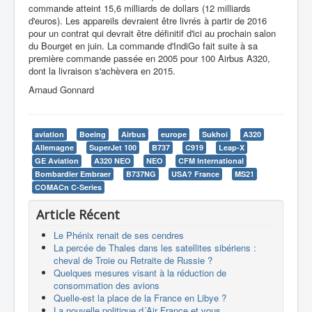
commande atteint 15,6 milliards de dollars (12 milliards
d'euros). Les appareils devraient être livrés à partir de 2016
pour un contrat qui devrait être définitif d'ici au prochain salon
du Bourget en juin. La commande d'IndiGo fait suite à sa
première commande passée en 2005 pour 100 Airbus A320,
dont la livraison s'achèvera en 2015.
Arnaud Gonnard
aviation
Boeing
Airbus
europe
Sukhoi
A320
Allemagne
SuperJet 100
B737
C919
Leap-X
GE Aviation
A320 NEO
NEO
CFM International
Bombardier Embraer
B737NG
USA? France
MS21
COMACn C-Series
Article Récent
Le Phénix renait de ses cendres
La percée de Thales dans les satellites sibériens :
cheval de Troie ou Retraite de Russie ?
Quelques mesures visant à la réduction de
consommation des avions
Quelle-est la place de la France en Libye ?
La nouvelle politique d´Air France et vous