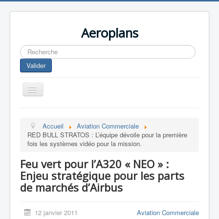
Aeroplans
Rechercher
Valider
Toggle
Navigation
Home
Accueil
Aviation Commerciale
Aviation Commerciale
RED BULL STRATOS : L’équipe dévoile pour la première
fois les systèmes vidéo pour la mission.
Aviation d'Affaire
Feu vert pour l’A320 « NEO » :
Aviation Militaire
Enjeu stratégique pour les parts
Europespace
de marchés d’Airbus
Drones
12 janvier 2011
Aviation Commerciale