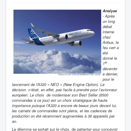
Analyse
- Après
un long
débat
interne
chez
Airbus, le
feu vert a
été
donné le
er
1
décembr
e dernier,
pour le
lancement de l’A320 « NEO » (New Engine Option). La
décision n’était, en effet, pas facile à prendre pour l’avionneur
européen. Le choix de moderniser son Best Seller (6500
commandes à ce jour) est un choix stratégique de haute
importance puisque l’A320 a encore de beaux jours devant lui,
les carnets de commandes sont pleins, et les cadences de
production on été récemment augmentées à 36 appareils par
an.
Le dilemme se portait sur le choix, de patienter pour concevoir