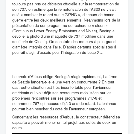
toujours pas pris de décision officielle sur la remotorisation de
son 737, on estime que la remotorisation de l’A320 ne visait
qu’à « combler le retard sur le 737NG », discours de bonne
guerre entre les deux meilleurs ennemis. Néanmoins lors de la
présentation de son programme de recherche « cleen »
(Continuous Lower Energy Emissions and Noise), Boeing a
dévoilé la photo d’une maquette de 737 modifiée dans une
soufflerie de Qinetiq. On constate des moteurs à plus grand
diamètre intégrés dans l’aile. D’après certains spécialistes il
pourrait s’agir d’essais pour l’intégration du Leap-X…
Le choix d’Airbus oblige Boeing à réagir rapidement, La firme
de Seattle lancera-t- elle une version concurrente ? En tout
cas, cette situation est très inconfortable pour l’avionneur
américain qui voit déjà ses ressources mobilisées sur les
problèmes rencontrés sur ses programmes 747-8 et
notamment 787 qui accuse déjà 3 ans de retard. La balance
pourrait bien pencher du coté de l’avionneur européen.
Concernant les ressources d’Airbus, le constructeur défend sa
capacité à pouvoir mener un tel projet aux cotés de ceux en
cours.