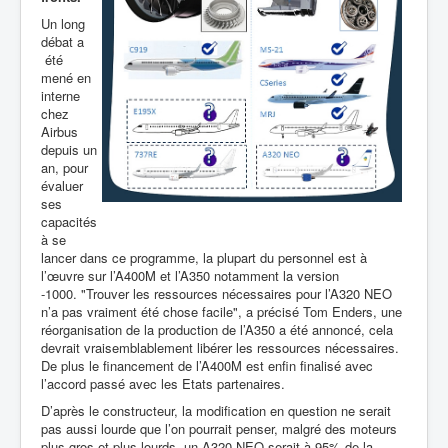
Un long
débat a
été
mené en
interne
chez
Airbus
depuis un
an, pour
évaluer
ses
capacités
à se
lancer dans ce programme, la plupart du personnel est à
l’œuvre sur l’A400M et l’A350 notamment la version
-1000. "Trouver les ressources nécessaires pour l’A320 NEO
n’a pas vraiment été chose facile", a précisé Tom Enders, une
réorganisation de la production de l’A350 a été annoncé, cela
devrait vraisemblablement libérer les ressources nécessaires.
De plus le financement de l’A400M est enfin finalisé avec
l’accord passé avec les Etats partenaires.
D’après le constructeur, la modification en question ne serait
pas aussi lourde que l’on pourrait penser, malgré des moteurs
plus gros et plus lourds, un A320 NEO serait à 95% de la