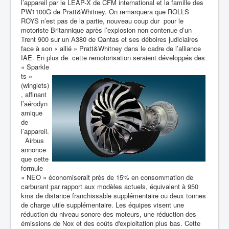
l’appareil par le LEAP-X de CFM international et la famille des
PW1100G de Pratt&Whitney. On remarquera que ROLLS
ROYS n’est pas de la partie, nouveau coup dur pour le
motoriste Britannique après l’explosion non contenue d’un
Trent 900 sur un A380 de Qantas et ses déboires judiciaires
face à son « allié » Pratt&Whitney dans le cadre de l’alliance
IAE. En plus de cette remotorisation seraient développés des
« Sparkle
ts »
(winglets)
, affinant
l’aérodyn
amique
de
l’appareil.
Airbus
annonce
que cette
formule
« NEO » économiserait près de 15% en consommation de
carburant par rapport aux modèles actuels, équivalent à 950
kms de distance franchissable supplémentaire ou deux tonnes
de charge utile supplémentaire. Les équipes visent une
réduction du niveau sonore des moteurs, une réduction des
émissions de Nox et des coûts d'exploitation plus bas. Cette